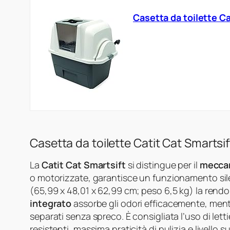
Casetta da toilette Ca
Casetta da toilette Catit Cat Smartsif
La
Catit Cat Smartsift
si distingue per il
meccan
o motorizzate, garantisce un funzionamento si
(65,99 x 48,01 x 62,99 cm; peso 6,5 kg) la rendono
integrato
assorbe gli odori efficacemente, mentre
separati senza spreco. È consigliata l’uso di lett
resistenti, massima praticità di pulizia e livello s