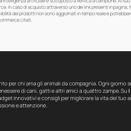
i di intelligenza artificiale e sottoposto a verifica a campione. Al 
e. In caso di acquisto attraverso uno dei link presenti in pagina,
onibilità dei prodotti non sono aggiornati in tempo reale e potrebb
-commerce citati.
ento per chi ama gli animali da compagnia. Ogni giorno se
 benessere di cani, gatti e altri amici a quattro zampe. Su
I
dget innovativi e consigli per migliorare la vita del tuo a
ssione e attenzione.