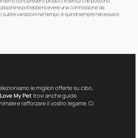
suo interno sono presenti prodotti e servizi che possono
 Italiaonline potrebbe ricevere una commissione da
ero subire variazioni nel tempo: è quindi sempre necessario
lezioniamo le migliori offerte su cibo,
 Love My Pet
trovi anche guide
nimale e rafforzare il vostro legame. Ci