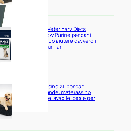
Advance Veterinary Diets
Urinary Low Purine per cani:
quando può aiutare davvero i
problemi urinari
KSIIA cuscino XL per cani
taglia grande: materassino
morbido e lavabile ideale per
l’interno