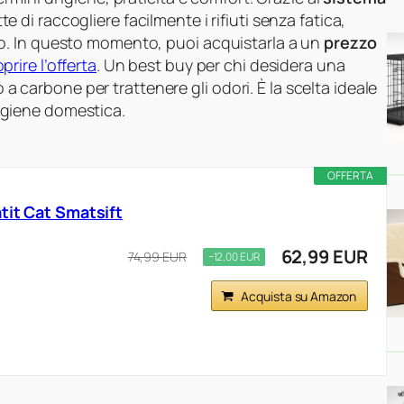
te di raccogliere facilmente i rifiuti senza fatica,
o. In questo momento, puoi acquistarla a un
prezzo
prire l’offerta
. Un best buy per chi desidera una
o a carbone per trattenere gli odori. È la scelta ideale
l’igiene domestica.
OFFERTA
tit Cat Smatsift
62,99 EUR
74,99 EUR
−12,00 EUR
Acquista su Amazon