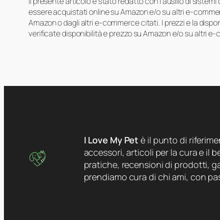
Il presente articolo è stato redatto con l’ausilio di sistem
essere acquistati online su Amazon e/o su altri e-commerc
Amazon o dagli altri e-commerce citati. I prezzi e la disp
verificate disponibilità e prezzo su Amazon e/o su altri e
I Love My Pet
è il punto di riferim
accessori, articoli per la cura e il
pratiche, recensioni di prodotti, ga
prendiamo cura di chi ami, con pa