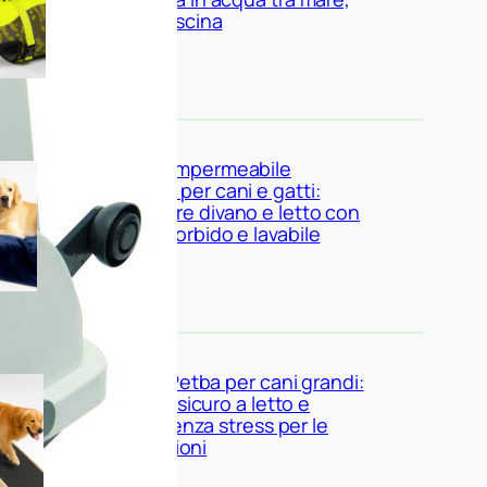
lago e piscina
Coperta impermeabile
Dreamzie per cani e gatti:
proteggere divano e letto con
un telo morbido e lavabile
Rampa iPetba per cani grandi:
accesso sicuro a letto e
divano senza stress per le
articolazioni