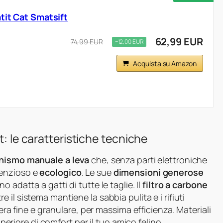
tit Cat Smatsift
62,99 EUR
74,99 EUR
−12,00 EUR
Acquista su Amazon
t: le caratteristiche tecniche
ismo manuale a leva
che, senza parti elettroniche
lenzioso e
ecologico
. Le sue
dimensioni generose
 adatta a gatti di tutte le taglie. Il
filtro a carbone
 il sistema mantiene la sabbia pulita e i rifiuti
iera fine e granulare, per massima efficienza. Materiali
uperiore di comfort per il tuo amico felino.