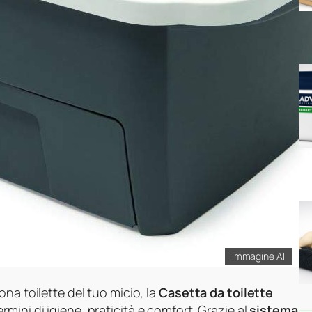
Immagine AI
ona toilette del tuo micio, la
Casetta da toilette
rmini di igiene, praticità e comfort. Grazie al
sistema