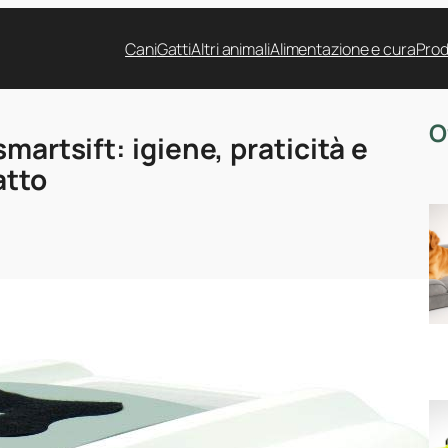
Cani
Gatti
Altri animali
Alimentazione e cura
Prod
O
martsift: igiene, praticità e
atto