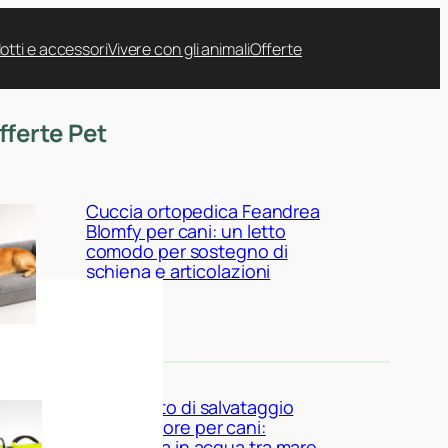
otti e accessori
Vivere con gli animali
Offerte
fferte Pet
Cuccia ortopedica Feandrea
Blomfy per cani: un letto
comodo per sostegno di
schiena e articolazioni
Giubbotto di salvataggio
Queenmore per cani:
sicurezza in acqua tra mare,