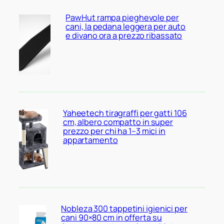
PawHut rampa pieghevole per
cani, la pedana leggera per auto
e divano ora a prezzo ribassato
Yaheetech tiragraffi per gatti 106
cm, albero compatto in super
prezzo per chi ha 1–3 mici in
appartamento
Nobleza 300 tappetini igienici per
cani 90×80 cm in offerta su