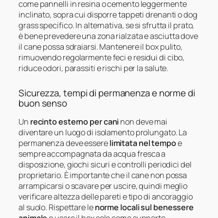
come pannelli in resina o cemento leggermente
inclinato, sopra cui disporre tappeti drenanti o dog
grass specifico. In alternativa, se si sfrutta il prato,
è bene prevedere una zona rialzata e asciutta dove
il cane possa sdraiarsi. Mantenere il box pulito,
rimuovendo regolarmente feci e residui di cibo,
riduce odori, parassiti e rischi per la salute.
Sicurezza, tempi di permanenza e norme di
buon senso
Un
recinto esterno per cani
non deve mai
diventare un luogo di isolamento prolungato. La
permanenza deve essere
limitata nel tempo
e
sempre accompagnata da acqua fresca a
disposizione, giochi sicuri e controlli periodici del
proprietario. È importante che il cane non possa
arrampicarsi o scavare per uscire, quindi meglio
verificare altezza delle pareti e tipo di ancoraggio
al suolo. Rispettare le
norme locali sul benessere