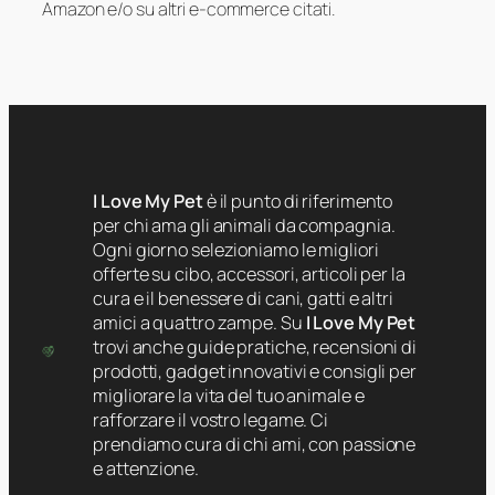
Amazon e/o su altri e-commerce citati.
I Love My Pet
è il punto di riferimento
per chi ama gli animali da compagnia.
Ogni giorno selezioniamo le migliori
offerte su cibo, accessori, articoli per la
cura e il benessere di cani, gatti e altri
amici a quattro zampe. Su
I Love My Pet
trovi anche guide pratiche, recensioni di
prodotti, gadget innovativi e consigli per
migliorare la vita del tuo animale e
rafforzare il vostro legame. Ci
prendiamo cura di chi ami, con passione
e attenzione.