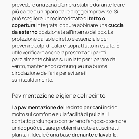
prevedere una zona d’ombra stabile durante le ore
più calde e un riparo dalle piogge improvvise. Si
può scegliere un recinto dotato di
tetto o
copertura
integrata, oppure abbinare una
cuccia
da esterno
posizionata all’interno del box. La
protezione dal sole diretto è essenziale per
prevenire colpi di calore, soprattutto in estate. È
utile verificare anche la presenza di pareti
parzialmente chiuse su un lato per riparare dal
vento, mantenendo comunque una buona
circolazione dell’aria per evitare il
surriscaldamento.
Pavimentazione e igiene del recinto
La
pavimentazione del recinto per cani
incide
molto sul comfort e sulla facilità di pulizia. Il
contatto prolungato con terreno fangoso o sempre
umido può causare problemi a cute e cuscinetti
plantari. Ideale è una base
drenante e lavabile
,