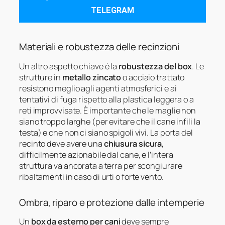
TELEGRAM
Materiali e robustezza delle recinzioni
Un altro aspetto chiave è la
robustezza del box
. Le
strutture in
metallo zincato
o acciaio trattato
resistono meglio agli agenti atmosferici e ai
tentativi di fuga rispetto alla plastica leggera o a
reti improvvisate. È importante che le maglie non
siano troppo larghe (per evitare che il cane infili la
testa) e che non ci siano spigoli vivi. La porta del
recinto deve avere una
chiusura sicura
,
difficilmente azionabile dal cane, e l’intera
struttura va ancorata a terra per scongiurare
ribaltamenti in caso di urti o forte vento.
Ombra, riparo e protezione dalle intemperie
Un
box da esterno per cani
deve sempre