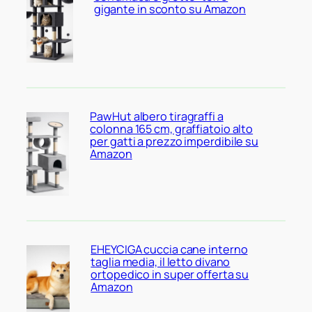
gigante in sconto su Amazon
PawHut albero tiragraffi a
colonna 165 cm, graffiatoio alto
per gatti a prezzo imperdibile su
Amazon
EHEYCIGA cuccia cane interno
taglia media, il letto divano
ortopedico in super offerta su
Amazon