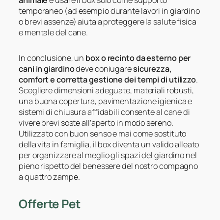
animale
e usare il box solo come supporto
temporaneo (ad esempio durante lavori in giardino
o brevi assenze) aiuta a proteggere la salute fisica
e mentale del cane.
In conclusione, un
box o recinto da esterno per
cani in giardino
deve coniugare
sicurezza,
comfort e corretta gestione dei tempi di utilizzo
.
Scegliere dimensioni adeguate, materiali robusti,
una buona copertura, pavimentazione igienica e
sistemi di chiusura affidabili consente al cane di
vivere brevi soste all’aperto in modo sereno.
Utilizzato con buon senso e mai come sostituto
della vita in famiglia, il box diventa un valido alleato
per organizzare al meglio gli spazi del giardino nel
pieno rispetto del benessere del nostro compagno
a quattro zampe.
Offerte Pet