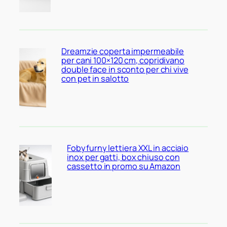
Dreamzie coperta impermeabile
per cani 100×120 cm, copridivano
double face in sconto per chi vive
con pet in salotto
Fobyfurny lettiera XXL in acciaio
inox per gatti, box chiuso con
cassetto in promo su Amazon