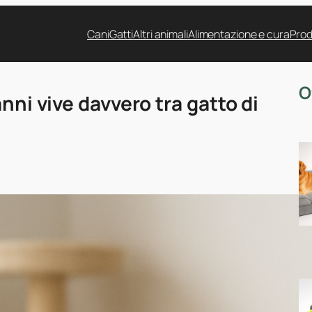
Cani
Gatti
Altri animali
Alimentazione e cura
Prod
O
nni vive davvero tra gatto di