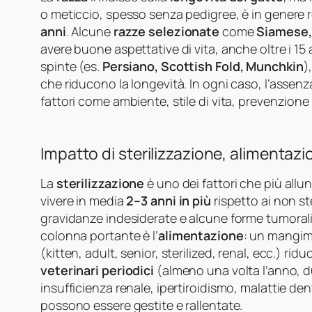
o meticcio, spesso senza pedigree, è in genere 
anni
. Alcune
razze selezionate
come
Siamese,
avere buone aspettative di vita, anche oltre i 15 
spinte (es.
Persiano, Scottish Fold, Munchkin
)
che riducono la longevità. In ogni caso, l’assen
fattori come ambiente, stile di vita, prevenzione
Impatto di sterilizzazione, alimentazio
La
sterilizzazione
è uno dei fattori che più allun
vivere in media
2–3 anni in più
rispetto ai non st
gravidanze indesiderate e alcune forme tumorali
colonna portante è l’
alimentazione
: un mangim
(kitten, adult, senior, sterilized, renal, ecc.) rid
veterinari periodici
(almeno una volta l’anno, d
insufficienza renale, ipertiroidismo, malattie den
possono essere gestite e rallentate.