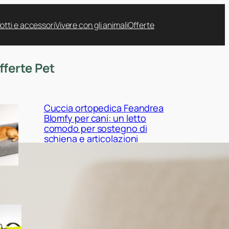
otti e accessori
Vivere con gli animali
Offerte
fferte Pet
Cuccia ortopedica Feandrea
Blomfy per cani: un letto
comodo per sostegno di
schiena e articolazioni
Giubbotto di salvataggio
Queenmore per cani:
sicurezza in acqua tra mare,