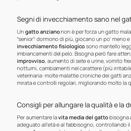
Segni di invecchiamento sano nel ga
Un
gatto anziano
non è per forza un gatto mala
“senior”: dormono di più, giocano un po’ meno 
invecchiamento fisiologico
sono mantello legge
imbiancamenti del pelo. Bisogna però fare atten
improvviso
, aumento di sete e urine, vomito freq
notturni, cambiamenti nel carattere (più irritabi
veterinaria: molte malattie croniche dei gatti a
mirata e controlli regolari, migliorando molto la qu
Consigli per allungare la qualità e la d
Per aumentare la
vita media del gatto
bisogna a
adeguato all’età e al fabbisogno, controllando il