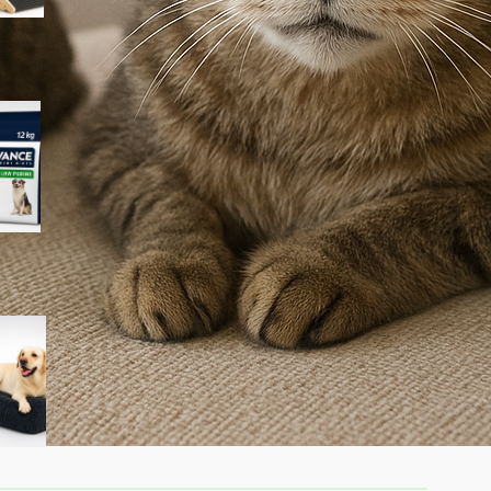
Advance Veterinary Diets
Urinary Low Purine per cani:
quando può aiutare davvero i
problemi urinari
KSIIA cuscino XL per cani
taglia grande: materassino
morbido e lavabile ideale per
l’interno