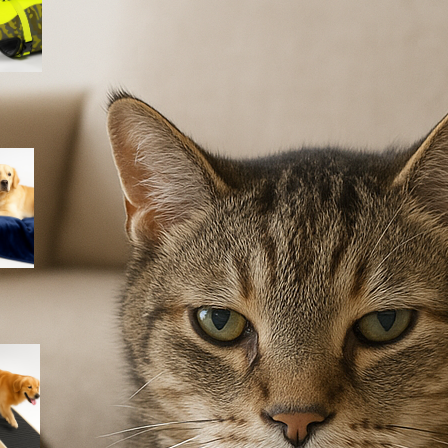
lago e piscina
Coperta impermeabile
Dreamzie per cani e gatti:
proteggere divano e letto con
un telo morbido e lavabile
Rampa iPetba per cani grandi:
accesso sicuro a letto e
divano senza stress per le
articolazioni