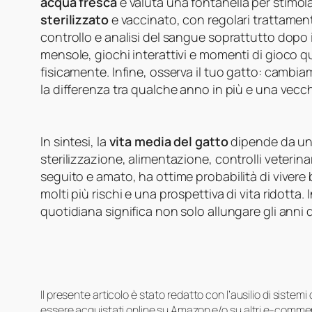
acqua fresca
e valuta una fontanella per stimolar
sterilizzato
e vaccinato, con regolari trattamen
controllo e analisi del sangue soprattutto dopo i 
mensole, giochi interattivi e momenti di gioco 
fisicamente. Infine, osserva il tuo gatto: cambia
la differenza tra qualche anno in più e una vecch
In sintesi, la
vita media del gatto
dipende da un 
sterilizzazione, alimentazione, controlli veterina
seguito e amato, ha ottime probabilità di vivere 
molti più rischi e una prospettiva di vita ridotta. 
quotidiana significa non solo allungare gli anni de
Il presente articolo è stato redatto con l’ausilio di sistem
essere acquistati online su Amazon e/o su altri e-commerc