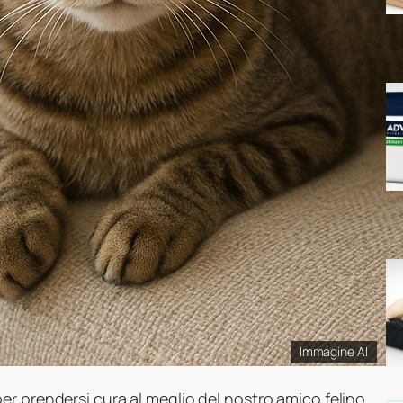
Immagine AI
r prendersi cura al meglio del nostro amico felino.