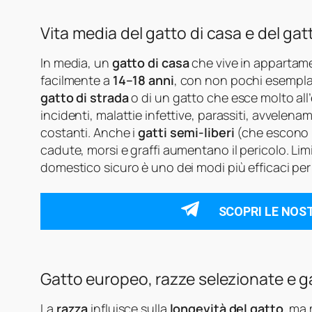
Vita media del gatto di casa e del gat
In media, un
gatto di casa
che vive in appartame
facilmente a
14–18 anni
, con non pochi esemplari
gatto di strada
o di un gatto che esce molto all
incidenti, malattie infettive, parassiti, avvelena
costanti. Anche i
gatti semi-liberi
(che escono m
cadute, morsi e graffi aumentano il pericolo. Lim
domestico sicuro è uno dei modi più efficaci per 
SCOPRI LE NOS
Gatto europeo, razze selezionate e g
La
razza
influisce sulla
longevità del gatto
, ma 