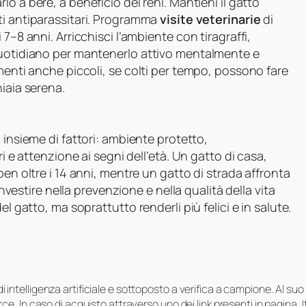
lo a bere, a beneficio dei reni. Mantieni il gatto
ti antiparassitari. Programma
visite veterinarie
di
7–8 anni. Arricchisci l’ambiente con tiragraffi,
quotidiano per mantenerlo attivo mentalmente e
menti anche piccoli, se colti per tempo, possono fare
iaia serena.
insieme di fattori: ambiente protetto,
ri e attenzione ai segni dell’età. Un gatto di casa,
ben oltre i 14 anni, mentre un gatto di strada affronta
Investire nella prevenzione e nella qualità della vita
l gatto, ma soprattutto renderli più felici e in salute.
i di intelligenza artificiale e sottoposto a verifica a campione. Al 
e. In caso di acquisto attraverso uno dei link presenti in pagina,