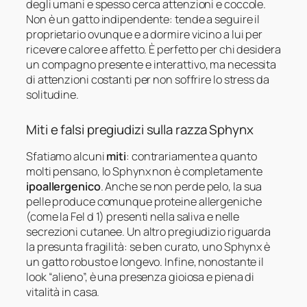
degli umani e spesso cerca attenzioni e coccole.
Non è un gatto indipendente: tende a seguire il
proprietario ovunque e a dormire vicino a lui per
ricevere calore e affetto. È perfetto per chi desidera
un compagno presente e interattivo, ma necessita
di attenzioni costanti per non soffrire lo stress da
solitudine.
Miti e falsi pregiudizi sulla razza Sphynx
Sfatiamo alcuni
miti
: contrariamente a quanto
molti pensano, lo Sphynx non è completamente
ipoallergenico
. Anche se non perde pelo, la sua
pelle produce comunque proteine allergeniche
(come la Fel d 1) presenti nella saliva e nelle
secrezioni cutanee. Un altro pregiudizio riguarda
la presunta fragilità: se ben curato, uno Sphynx è
un gatto robusto e longevo. Infine, nonostante il
look “alieno”, è una presenza gioiosa e piena di
vitalità in casa.