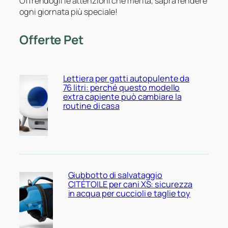
Offrendogli le attenzioni che merita, saprà rendere
ogni giornata più speciale!
Offerte Pet
Lettiera per gatti autopulente da
76 litri: perché questo modello
extra capiente può cambiare la
routine di casa
Giubbotto di salvataggio
CITÉTOILE per cani XS: sicurezza
in acqua per cuccioli e taglie toy