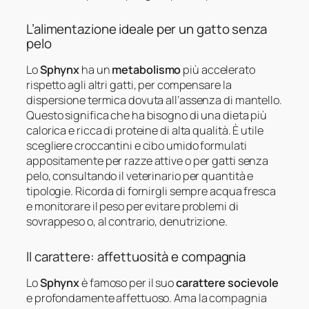
L’alimentazione ideale per un gatto senza
pelo
Lo
Sphynx
ha un
metabolismo
più accelerato
rispetto agli altri gatti, per compensare la
dispersione termica dovuta all’assenza di mantello.
Questo significa che ha bisogno di una dieta più
calorica e ricca di proteine di alta qualità. È utile
scegliere croccantini e cibo umido formulati
appositamente per razze attive o per gatti senza
pelo, consultando il veterinario per quantità e
tipologie. Ricorda di fornirgli sempre acqua fresca
e monitorare il peso per evitare problemi di
sovrappeso o, al contrario, denutrizione.
Il carattere: affettuosità e compagnia
Lo
Sphynx
è famoso per il suo
carattere socievole
e profondamente affettuoso. Ama la compagnia