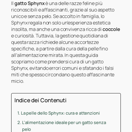
Il
gatto Sphynx
è una delle razze feline più
riconoscibili e affascinanti, grazie al suo aspetto
unico e senza pelo. Se accolto in famiglia, lo
Sphynx regala non solo un’esperienza estetica
insolita, ma anche una convivenza ricca di
coccole
e curiosità. Tuttavia, la gestione quotidiana di
questa razza richiede alcune accortezze
specifiche, a partire dalla cura della pelle fino
all’alimentazione mirata. In questa guida
scopriamo come prendersi cura di un gatto
Sphynx, evitando errori comuni e sfatando i falsi
miti che spesso circondano questo affascinante
micio.
Indice dei Contenuti
La pelle dello Sphynx: cura e attenzioni
L’alimentazione ideale per un gatto senza
pelo