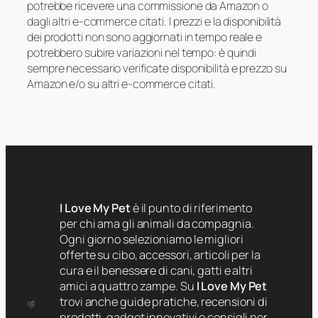
potrebbe ricevere una commissione da Amazon o
dagli altri e-commerce citati. I prezzi e la disponibilità
dei prodotti non sono aggiornati in tempo reale e
potrebbero subire variazioni nel tempo: è quindi
sempre necessario verificate disponibilità e prezzo su
Amazon e/o su altri e-commerce citati.
I Love My Pet
è il punto di riferimento
per chi ama gli animali da compagnia.
Ogni giorno selezioniamo le migliori
offerte su cibo, accessori, articoli per la
cura e il benessere di cani, gatti e altri
amici a quattro zampe. Su
I Love My Pet
trovi anche guide pratiche, recensioni di
prodotti, gadget innovativi e consigli per