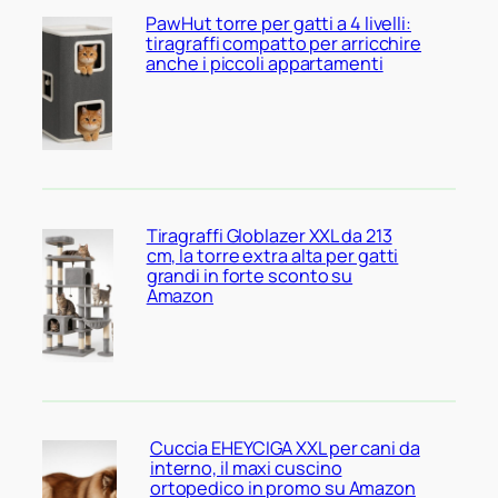
PawHut torre per gatti a 4 livelli:
tiragraffi compatto per arricchire
anche i piccoli appartamenti
Tiragraffi Globlazer XXL da 213
cm, la torre extra alta per gatti
grandi in forte sconto su
Amazon
Cuccia EHEYCIGA XXL per cani da
interno, il maxi cuscino
ortopedico in promo su Amazon