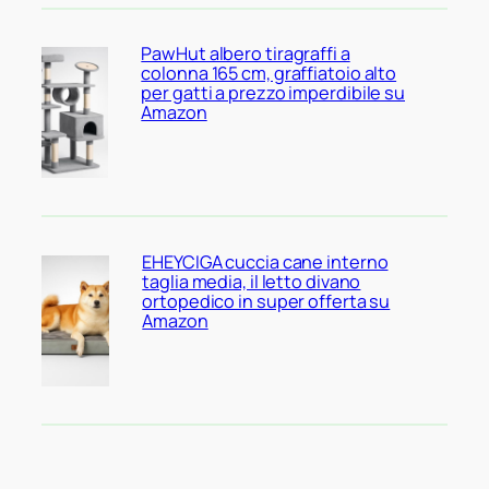
PawHut albero tiragraffi a
colonna 165 cm, graffiatoio alto
per gatti a prezzo imperdibile su
Amazon
EHEYCIGA cuccia cane interno
taglia media, il letto divano
ortopedico in super offerta su
Amazon