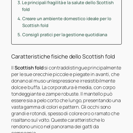
Le principali fragilità e la salute dello Scottish
fold
Creare un ambiente domestico ideale per lo
Scottish fold
Consigli pratici per la gestione quotidiana
Caratteristiche fisiche dello Scottish fold
Il
Scottish fold
si contraddistingue principalmente
per le sue orecchie piccole e piegate in avanti, che
donano al muso un’espressione irresistibilmente
dolce e buffa. La corporatura è media, con corpo
tondeggiante e zampe robuste. Il mantello può
essere sia a pelo corto che lungo, presentando una
vasta gamma di colori e pattern. Gli occhi sono
grandi e rotondi, spesso di colore oro o ramato che
risaltano sul volto. Queste caratteristiche lo
rendono unico nel panorama dei gatti da
compagnia.