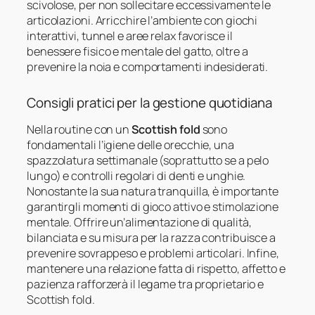
scivolose, per non sollecitare eccessivamente le
articolazioni. Arricchire l’ambiente con giochi
interattivi, tunnel e aree relax favorisce il
benessere fisico e mentale del gatto, oltre a
prevenire la noia e comportamenti indesiderati.
Consigli pratici per la gestione quotidiana
Nella routine con un
Scottish fold
sono
fondamentali l’igiene delle orecchie, una
spazzolatura settimanale (soprattutto se a pelo
lungo) e controlli regolari di denti e unghie.
Nonostante la sua natura tranquilla, è importante
garantirgli momenti di gioco attivo e stimolazione
mentale. Offrire un’alimentazione di qualità,
bilanciata e su misura per la razza contribuisce a
prevenire sovrappeso e problemi articolari. Infine,
mantenere una relazione fatta di rispetto, affetto e
pazienza rafforzerà il legame tra proprietario e
Scottish fold.