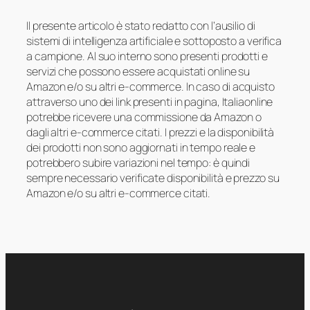
Il presente articolo è stato redatto con l’ausilio di
sistemi di intelligenza artificiale e sottoposto a verifica
a campione. Al suo interno sono presenti prodotti e
servizi che possono essere acquistati online su
Amazon e/o su altri e-commerce. In caso di acquisto
attraverso uno dei link presenti in pagina, Italiaonline
potrebbe ricevere una commissione da Amazon o
dagli altri e-commerce citati. I prezzi e la disponibilità
dei prodotti non sono aggiornati in tempo reale e
potrebbero subire variazioni nel tempo: è quindi
sempre necessario verificate disponibilità e prezzo su
Amazon e/o su altri e-commerce citati.