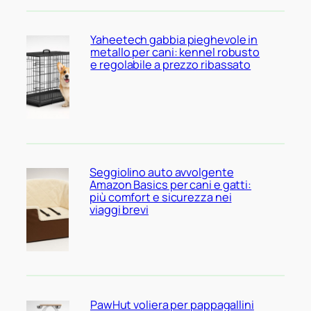
Yaheetech gabbia pieghevole in
metallo per cani: kennel robusto
e regolabile a prezzo ribassato
Seggiolino auto avvolgente
Amazon Basics per cani e gatti:
più comfort e sicurezza nei
viaggi brevi
PawHut voliera per pappagallini