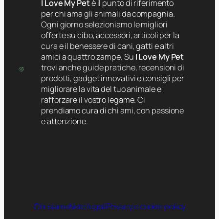
I Love My Pet
è il punto di riferimento
per chi ama gli animali da compagnia.
Ogni giorno selezioniamo le migliori
offerte su cibo, accessori, articoli per la
cura e il benessere di cani, gatti e altri
amici a quattro zampe. Su
I Love My Pet
trovi anche guide pratiche, recensioni di
prodotti, gadget innovativi e consigli per
migliorare la vita del tuo animale e
rafforzare il vostro legame. Ci
prendiamo cura di chi ami, con passione
e attenzione.
Chi siamo
Note legali
Privacy e cookie policy