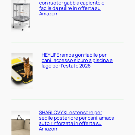
con ruote: gabbia capiente e
facile da pulire in offerta su
Amazon
HEYLIFE rampa gonfiabile per
cani: accesso sicuro a piscina e
lago per l’estate 2026
SHARLOVY XL estensore per
sedile posteriore per cani, amaca
auto rinforzata in offerta su
Amazon