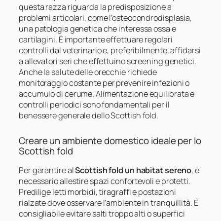
questa razza riguarda la predisposizione a
problemi articolari, come l’osteocondrodisplasia,
una patologia genetica che interessa ossa e
cartilagini. È importante effettuare regolari
controlli dal veterinario e, preferibilmente, affidarsi
a allevatori seri che effettuino screening genetici.
Anche la salute delle orecchie richiede
monitoraggio costante per prevenire infezioni o
accumulo di cerume. Alimentazione equilibrata e
controlli periodici sono fondamentali per il
benessere generale dello Scottish fold.
Creare un ambiente domestico ideale per lo
Scottish fold
Per garantire al
Scottish fold un habitat sereno
, è
necessario allestire spazi confortevoli e protetti.
Predilige letti morbidi, tiragraffi e postazioni
rialzate dove osservare l’ambiente in tranquillità. È
consigliabile evitare salti troppo alti o superfici