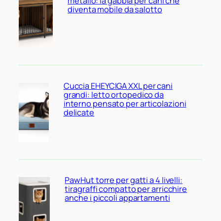
metallo: la gabbia per cani che
diventa mobile da salotto
Cuccia EHEYCIGA XXL per cani
grandi: letto ortopedico da
interno pensato per articolazioni
delicate
PawHut torre per gatti a 4 livelli:
tiragraffi compatto per arricchire
anche i piccoli appartamenti