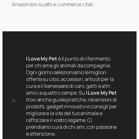
Amazon e/o su altri e-commerce citati.
I Love My Pet
è il punto di riferimento
per chi ama gli animali da compagnia.
Ogni giorno selezioniamo le migliori
offerte su cibo, accessori, articoli per la
cura e il benessere di cani, gatti e altri
amici a quattro zampe. Su
I Love My Pet
trovi anche guide pratiche, recensioni di
prodotti, gadget innovativi e consigli per
migliorare la vita del tuo animale e
rafforzare il vostro legame. Ci
prendiamo cura di chi ami, con passione
e attenzione.