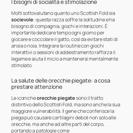
I bisogni di socialità e stimolazione
Molti sottovalutano quanto uno Scottish Fold sia
socievole
: questa razza soffre la solitudine e ha
bisogno di compagnia, giochi e interazioni. È
importante dedicare tempo ogni giorno per
giocare e coccolare il gatto, così da evitare stati di
ansia o noia. Integrare la routine con giochi
interattivi o sessioni di addestramento rafforza il
legame e aiuta il micio a mantenersi mentalmente
stimolato.
La salute delle orecchie piegate: a cosa
prestare attenzione
Le iconiche
orecchie piegate
sono il tratto
distintivo dello Scottish Fold, ma sono anche la sua
maggiore vulnerabilità. Il gene che conferisce la
piega può causare cartilagini deboli non solo alle
orecchie, ma anche ad altre parti del corpo,
portando a patologie come