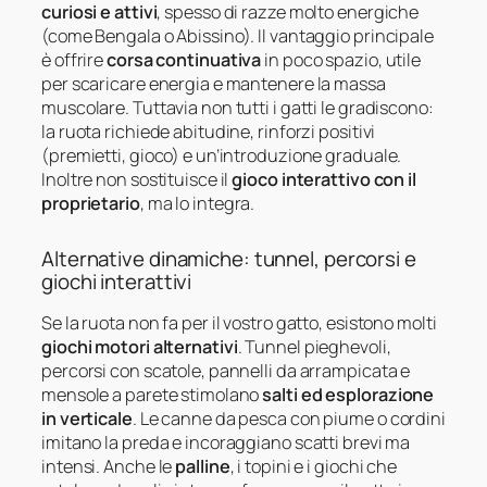
curiosi e attivi
, spesso di razze molto energiche
(come Bengala o Abissino). Il vantaggio principale
è offrire
corsa continuativa
in poco spazio, utile
per scaricare energia e mantenere la massa
muscolare. Tuttavia non tutti i gatti le gradiscono:
la ruota richiede abitudine, rinforzi positivi
(premietti, gioco) e un’introduzione graduale.
Inoltre non sostituisce il
gioco interattivo con il
proprietario
, ma lo integra.
Alternative dinamiche: tunnel, percorsi e
giochi interattivi
Se la ruota non fa per il vostro gatto, esistono molti
giochi motori alternativi
. Tunnel pieghevoli,
percorsi con scatole, pannelli da arrampicata e
mensole a parete stimolano
salti ed esplorazione
in verticale
. Le canne da pesca con piume o cordini
imitano la preda e incoraggiano scatti brevi ma
intensi. Anche le
palline
, i topini e i giochi che