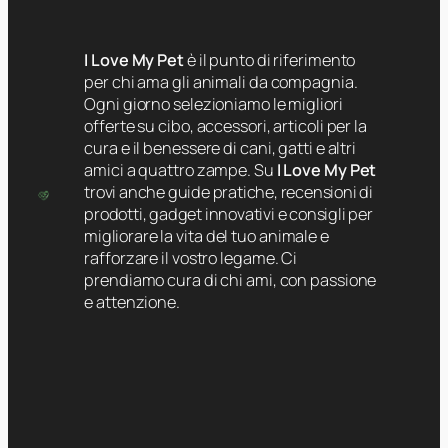
I Love My Pet
è il punto di riferimento
per chi ama gli animali da compagnia.
Ogni giorno selezioniamo le migliori
offerte su cibo, accessori, articoli per la
cura e il benessere di cani, gatti e altri
amici a quattro zampe. Su
I Love My Pet
trovi anche guide pratiche, recensioni di
prodotti, gadget innovativi e consigli per
migliorare la vita del tuo animale e
rafforzare il vostro legame. Ci
prendiamo cura di chi ami, con passione
e attenzione.