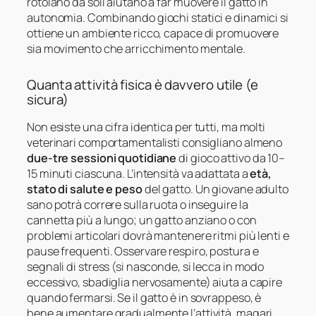
rotolano da soli aiutano a far muovere il gatto in
autonomia. Combinando giochi statici e dinamici si
ottiene un ambiente ricco, capace di promuovere
sia movimento che arricchimento mentale.
Quanta attività fisica è davvero utile (e
sicura)
Non esiste una cifra identica per tutti, ma molti
veterinari comportamentalisti consigliano almeno
due-tre sessioni quotidiane
di gioco attivo da 10–
15 minuti ciascuna. L’intensità va adattata a
età,
stato di salute e peso
del gatto. Un giovane adulto
sano potrà correre sulla ruota o inseguire la
cannetta più a lungo; un gatto anziano o con
problemi articolari dovrà mantenere ritmi più lenti e
pause frequenti. Osservare respiro, postura e
segnali di stress (si nasconde, si lecca in modo
eccessivo, sbadiglia nervosamente) aiuta a capire
quando fermarsi. Se il gatto è in sovrappeso, è
bene aumentare gradualmente l’attività, magari