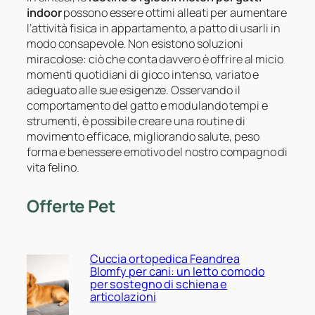
indoor
possono essere ottimi alleati per aumentare
l’attività fisica in appartamento, a patto di usarli in
modo consapevole. Non esistono soluzioni
miracolose: ciò che conta davvero è offrire al micio
momenti quotidiani di gioco intenso, variato e
adeguato alle sue esigenze. Osservando il
comportamento del gatto e modulando tempi e
strumenti, è possibile creare una routine di
movimento efficace, migliorando salute, peso
forma e benessere emotivo del nostro compagno di
vita felino.
Offerte Pet
Cuccia ortopedica Feandrea
Blomfy per cani: un letto comodo
per sostegno di schiena e
articolazioni