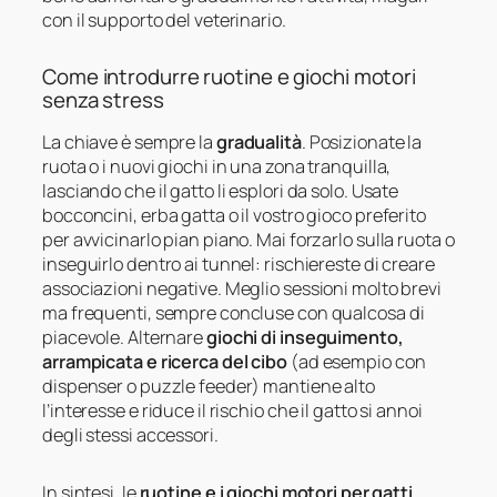
con il supporto del veterinario.
Come introdurre ruotine e giochi motori
senza stress
La chiave è sempre la
gradualità
. Posizionate la
ruota o i nuovi giochi in una zona tranquilla,
lasciando che il gatto li esplori da solo. Usate
bocconcini, erba gatta o il vostro gioco preferito
per avvicinarlo pian piano. Mai forzarlo sulla ruota o
inseguirlo dentro ai tunnel: rischiereste di creare
associazioni negative. Meglio sessioni molto brevi
ma frequenti, sempre concluse con qualcosa di
piacevole. Alternare
giochi di inseguimento,
arrampicata e ricerca del cibo
(ad esempio con
dispenser o puzzle feeder) mantiene alto
l’interesse e riduce il rischio che il gatto si annoi
degli stessi accessori.
In sintesi, le
ruotine e i giochi motori per gatti