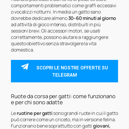
comportamenti problematici come graffi eccessivi
o vocalizzi notturni. In media un gatto sano
dovrebbe dedicare almeno
30–60 minuti al giorno
ad attività di gioco intenso, distribuiti in più
sessioni brevi. Gli accessori motori, se usati
correttamente, possono aiutare a raggiungere
questo obiettivo senza stravolgere la vita
domestica.
SCOPRI LE NOSTRE OFFERTE SU
TELEGRAM
Ruote da corsa per gatti: come funzionano
e per chi sono adatte
Le
ruotine per gatti
sono grandi ruote in cui il gatto
può correre come un criceto, ma in versione felina.
Funzionano bene soprattutto con gatti
giovani,