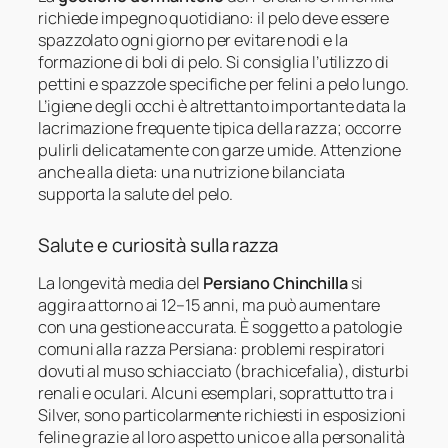
richiede impegno quotidiano: il pelo deve essere
spazzolato ogni giorno per evitare nodi e la
formazione di boli di pelo. Si consiglia l’utilizzo di
pettini e spazzole specifiche per felini a pelo lungo.
L’igiene degli occhi è altrettanto importante data la
lacrimazione frequente tipica della razza; occorre
pulirli delicatamente con garze umide. Attenzione
anche alla dieta: una nutrizione bilanciata
supporta la salute del pelo.
Salute e curiosità sulla razza
La longevità media del
Persiano Chinchilla
si
aggira attorno ai 12–15 anni, ma può aumentare
con una gestione accurata. È soggetto a patologie
comuni alla razza Persiana: problemi respiratori
dovuti al muso schiacciato (brachicefalia), disturbi
renali e oculari. Alcuni esemplari, soprattutto tra i
Silver, sono particolarmente richiesti in esposizioni
feline grazie al loro aspetto unico e alla personalità