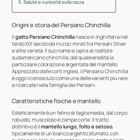
Salute e curiosità sulla razza
Origini e storia del Persiano Chinchilla
Il
gatto Persiano Chinchilla
nasce in Inghilterra nel
tardo XIX secolo da incroci mirati tra Persiani Silver
e altre varietà. Il suo nome si ispira al roditore
sudamericano chinchilla, dal quale eredita la
particolare colorazione argentata del mantello.
Apprezzato dalle corti inglesi, il Persiano Chinchilla
è oggi riconosciuto come una delle varianti più rare
e ricercate nella famiglia dei Persiani.
Caratteristiche fisiche e mantello
Esteticamente è un felino di taglia media, dal corpo
robusto, muscoloso e zampe corte. Il tratto
distintivo è il
mantello lungo, folto e setoso
,
tipicamente di un bianco argento sfumato, con