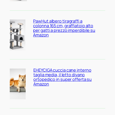
PawHut albero tiragraffi a
colonna 165 cm, graffiatoio alto
per gatti a prezzo imperdibile su
Amazon
EHEYCIGA cuccia cane interno
taglia media, il letto divano
ortopedico in super offerta su
Amazon