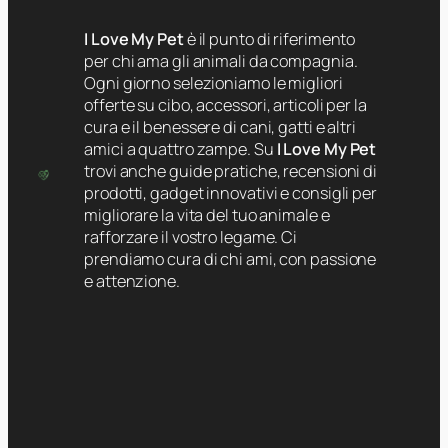
I Love My Pet
è il punto di riferimento
per chi ama gli animali da compagnia.
Ogni giorno selezioniamo le migliori
offerte su cibo, accessori, articoli per la
cura e il benessere di cani, gatti e altri
amici a quattro zampe. Su
I Love My Pet
trovi anche guide pratiche, recensioni di
prodotti, gadget innovativi e consigli per
migliorare la vita del tuo animale e
rafforzare il vostro legame. Ci
prendiamo cura di chi ami, con passione
e attenzione.