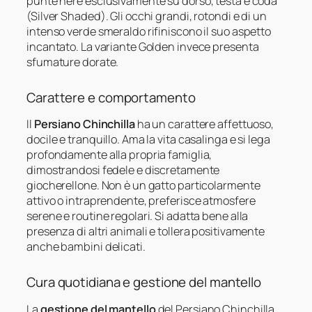
punte nere esclusivamente su dorso, testa e coda
(Silver Shaded). Gli occhi grandi, rotondi e di un
intenso verde smeraldo rifiniscono il suo aspetto
incantato. La variante Golden invece presenta
sfumature dorate.
Carattere e comportamento
Il
Persiano Chinchilla
ha un carattere affettuoso,
docile e tranquillo. Ama la vita casalinga e si lega
profondamente alla propria famiglia,
dimostrandosi fedele e discretamente
giocherellone. Non è un gatto particolarmente
attivo o intraprendente, preferisce atmosfere
serene e routine regolari. Si adatta bene alla
presenza di altri animali e tollera positivamente
anche bambini delicati.
Cura quotidiana e gestione del mantello
La
gestione del mantello
del Persiano Chinchilla