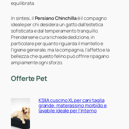
equilibrata.
In sintesi, il
Persiano Chinchilla
è il compagno
ideale per chi desidera un gatto dall’estetica
sofisticata e dal temperamento tranquillo.
Prendersene cura richiede dedizione, in
particolare per quanto riguarda il mantello e
l’igiene generale, ma la compagnia, l’affetto e la
bellezza che questo felino può offrire ripagano
ampiamente ogni sforzo.
Offerte Pet
KSIIA cuscino XL per cani taglia
grande: materassino morbido e
lavabile ideale per l’interno