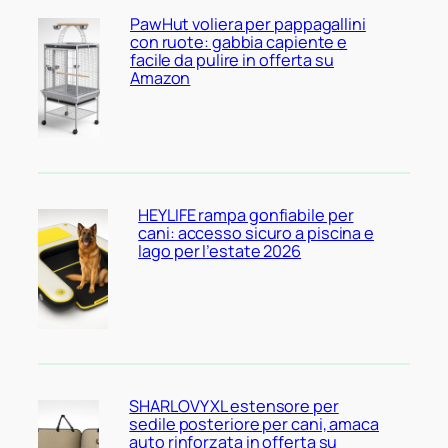
PawHut voliera per pappagallini
con ruote: gabbia capiente e
facile da pulire in offerta su
Amazon
HEYLIFE rampa gonfiabile per
cani: accesso sicuro a piscina e
lago per l’estate 2026
SHARLOVY XL estensore per
sedile posteriore per cani, amaca
auto rinforzata in offerta su