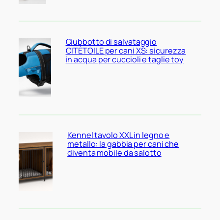
Giubbotto di salvataggio
CITÉTOILE per cani XS: sicurezza
in acqua per cuccioli e taglie toy
Kennel tavolo XXL in legno e
metallo: la gabbia per cani che
diventa mobile da salotto