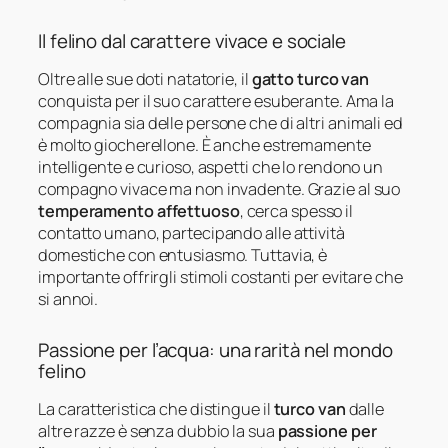
Il felino dal carattere vivace e sociale
Oltre alle sue doti natatorie, il
gatto turco van
conquista per il suo carattere esuberante. Ama la
compagnia sia delle persone che di altri animali ed
è molto giocherellone. È anche estremamente
intelligente e curioso, aspetti che lo rendono un
compagno vivace ma non invadente. Grazie al suo
temperamento affettuoso
, cerca spesso il
contatto umano, partecipando alle attività
domestiche con entusiasmo. Tuttavia, è
importante offrirgli stimoli costanti per evitare che
si annoi.
Passione per l’acqua: una rarità nel mondo
felino
La caratteristica che distingue il
turco van
dalle
altre razze è senza dubbio la sua
passione per