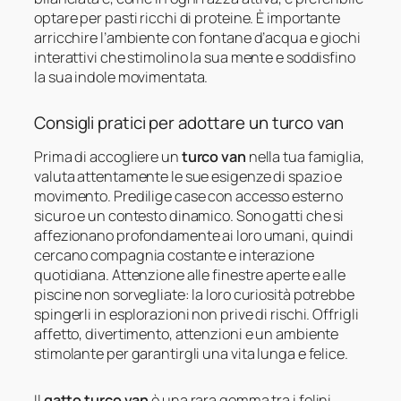
optare per pasti ricchi di proteine. È importante
arricchire l’ambiente con fontane d’acqua e giochi
interattivi che stimolino la sua mente e soddisfino
la sua indole movimentata.
Consigli pratici per adottare un turco van
Prima di accogliere un
turco van
nella tua famiglia,
valuta attentamente le sue esigenze di spazio e
movimento. Predilige case con accesso esterno
sicuro e un contesto dinamico. Sono gatti che si
affezionano profondamente ai loro umani, quindi
cercano compagnia costante e interazione
quotidiana. Attenzione alle finestre aperte e alle
piscine non sorvegliate: la loro curiosità potrebbe
spingerli in esplorazioni non prive di rischi. Offrigli
affetto, divertimento, attenzioni e un ambiente
stimolante per garantirgli una vita lunga e felice.
Il
gatto turco van
è una rara gemma tra i felini