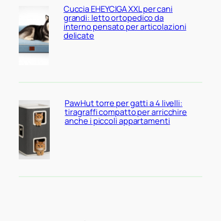
Cuccia EHEYCIGA XXL per cani
grandi: letto ortopedico da
interno pensato per articolazioni
delicate
PawHut torre per gatti a 4 livelli:
tiragraffi compatto per arricchire
anche i piccoli appartamenti