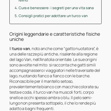
Cura e benessere: i segreti per una vita sana
Consigli pratici per adottare un turco van
Origini leggendarie e caratteristiche fisiche
uniche
Il
turco van
, noto anche come “gatto nuotatore”, è
una delle razze più antiche, risalente alla regione
del lago Van, nell’Anatolia orientale. Le sue origini
sono avvolte nel mito: si racconta che gatti simili
accompagnassero i viaggiatori nelle traversate del
lago, nuotando fianco a fianco con le barche.
Riconoscibile per il mantello setoso,
prevalentemente bianco con macchie colorate su
testa e coda, il turco van ha muscoli forti, corpo
snello e occhi spesso ambra o blu. Il pelo semi-
lungo non presenta sottopelo, il che lo rende più
adatto a bagni frequenti.