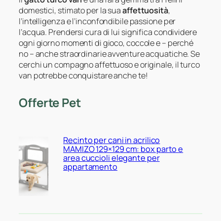
domestici, stimato per la sua
affettuosità
,
l’intelligenza e l’inconfondibile passione per
l’acqua. Prendersi cura di lui significa condividere
ogni giorno momenti di gioco, coccole e – perché
no – anche straordinarie avventure acquatiche. Se
cerchi un compagno affettuoso e originale, il turco
van potrebbe conquistare anche te!
Offerte Pet
Recinto per cani in acrilico
MAMIZO 129×129 cm: box parto e
area cuccioli elegante per
appartamento