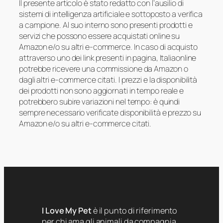
Il presente articolo è stato redatto con l’ausilio di
sistemi di intelligenza artificiale e sottoposto a verifica
a campione. Al suo interno sono presenti prodotti e
servizi che possono essere acquistati online su
Amazon e/o su altri e-commerce. In caso di acquisto
attraverso uno dei link presenti in pagina, Italiaonline
potrebbe ricevere una commissione da Amazon o
dagli altri e-commerce citati. I prezzi e la disponibilità
dei prodotti non sono aggiornati in tempo reale e
potrebbero subire variazioni nel tempo: è quindi
sempre necessario verificate disponibilità e prezzo su
Amazon e/o su altri e-commerce citati.
I Love My Pet
è il punto di riferimento
per chi ama gli animali da compagnia.