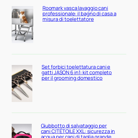
Roomark vasca lavaggio cani
professionale: il bagno di casa a
misura di toelettatore
Set forbici toelettatura cani e
gatti JASON 6 in1: kit completo
per il grooming domestico
Giubbotto di salvataggio per
cani CITÉTOILE XXL: sicurezza in
acqua per cani di taglia grande