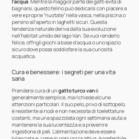
l’acqua
. Mentre la maggior parte dei gatti evita di
bagnarsi, questo felino può dedicarsi con piacere a
vere e proprie “nuotate” nella vasca, nella piscina o
persino all’aperto in laghetti sicuri. Questa
tendenza naturale deriva dalla sua evoluzione
nell’habitat umido del lago Van. Se vuoi renderlo
felice, offrigli giochi a base d’acqua o uno spazio
sicuro dove possa soddisfare la sua curiosità
acquatica.
Cura e benessere: i segreti per una vita
sana
Prendersi cura di un
gatto turco van
è
generalmente semplice, ma richiede alcune
attenzioni particolari. Il suo pelo, privo di sottopelo,
è resistente ai nodi e non necessita di toelettature
costanti, ma una spazzolata ogni settimana aiuta a
mantenere la sua lucentezza e a prevenire
ingestione di peli. L’alimentazione deve essere
bilanciata e, come in ogni razza attiva, è preferibile