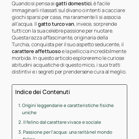
Quando si pensa ai
gatti domestici
, è facile
immaginarli rilassati sul divano o intenti a cacciare
giochi sparsi per casa, ma raramente li si associa
all’acqua. Il
gatto turco van
, invece, sorprende
tutti con la sua celebre passione per nuotare.
Questa razza affascinante, originaria della
Turchia, conquista per il suo aspetto seducente, il
carattere affettuoso
e la pelliccia incredibilmente
morbida. In questo articolo esploreremo le curiose
abitudini acquatiche di questo micio, i suoi tratti
distintivi e i segreti per prendersene cura al meglio.
Indice dei Contenuti
Origini leggendarie e caratteristiche fisiche
uniche
Il felino dal carattere vivace e sociale
Passione per l’acqua: una rarità nel mondo
felino