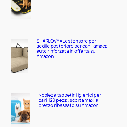
SHARLOVY XL estensore per
sedile posteriore per cani, amaca
auto rinforzata in offerta su
Amazon
Nobleza tappetini igienici per
cani 120 pezzi, scorta maxi a
prezzo ribassato su Amazon