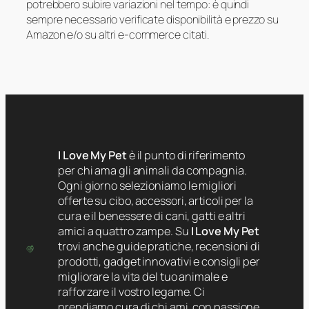
potrebbero subire variazioni nel tempo: è quindi
sempre necessario verificate disponibilità e prezzo su
Amazon e/o su altri e-commerce citati.
I Love My Pet
è il punto di riferimento
per chi ama gli animali da compagnia.
Ogni giorno selezioniamo le migliori
offerte su cibo, accessori, articoli per la
cura e il benessere di cani, gatti e altri
amici a quattro zampe. Su
I Love My Pet
trovi anche guide pratiche, recensioni di
prodotti, gadget innovativi e consigli per
migliorare la vita del tuo animale e
rafforzare il vostro legame. Ci
prendiamo cura di chi ami, con passione