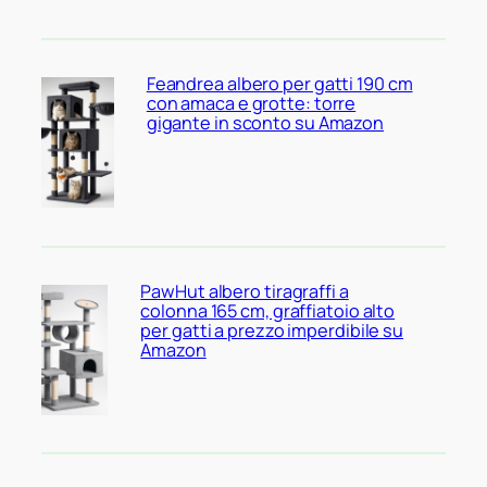
Feandrea albero per gatti 190 cm
con amaca e grotte: torre
gigante in sconto su Amazon
PawHut albero tiragraffi a
colonna 165 cm, graffiatoio alto
per gatti a prezzo imperdibile su
Amazon