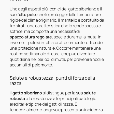
Uno degli aspetti più iconici del gatto siberiano è il
suo
folto pelo
, che lo protegge dalle temperature
rigide del clima originario. Il mantello è costituito da
tre strati, una caratteristica che lo rende spesso e
soffice, ma comporta una necessità di
spazzolatura regolare
, specie durante la muta. In
inverno, il pelo si infoltisce ulteriormente, offrendo
una protezione naturale. Occorre mantenere una
routine settimanale di cura, che può diventare
quotidiana nei periodi di muta, per prevenire nodi e
accumuli di pelo morto.
Salute e robustezza: punti di forza della
razza
Il
gatto siberiano
si distingue per la sua
salute
robusta
e la resistenza alle principali patologie
ereditarie tipiche dei gatti di razza. È
tendenzialmente longevo e presenta un’incidenza