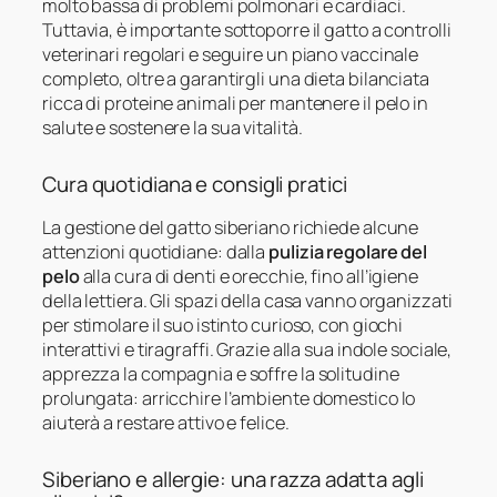
molto bassa di problemi polmonari e cardiaci.
Tuttavia, è importante sottoporre il gatto a controlli
veterinari regolari e seguire un piano vaccinale
completo, oltre a garantirgli una dieta bilanciata
ricca di proteine animali per mantenere il pelo in
salute e sostenere la sua vitalità.
Cura quotidiana e consigli pratici
La gestione del gatto siberiano richiede alcune
attenzioni quotidiane: dalla
pulizia regolare del
pelo
alla cura di denti e orecchie, fino all’igiene
della lettiera. Gli spazi della casa vanno organizzati
per stimolare il suo istinto curioso, con giochi
interattivi e tiragraffi. Grazie alla sua indole sociale,
apprezza la compagnia e soffre la solitudine
prolungata: arricchire l’ambiente domestico lo
aiuterà a restare attivo e felice.
Siberiano e allergie: una razza adatta agli