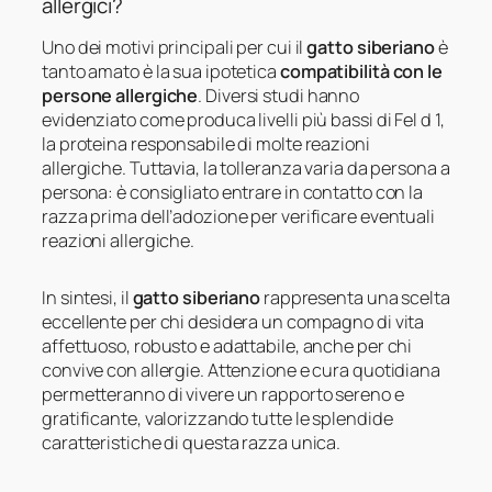
allergici?
Uno dei motivi principali per cui il
gatto siberiano
è
tanto amato è la sua ipotetica
compatibilità con le
persone allergiche
. Diversi studi hanno
evidenziato come produca livelli più bassi di Fel d 1,
la proteina responsabile di molte reazioni
allergiche. Tuttavia, la tolleranza varia da persona a
persona: è consigliato entrare in contatto con la
razza prima dell’adozione per verificare eventuali
reazioni allergiche.
In sintesi, il
gatto siberiano
rappresenta una scelta
eccellente per chi desidera un compagno di vita
affettuoso, robusto e adattabile, anche per chi
convive con allergie. Attenzione e cura quotidiana
permetteranno di vivere un rapporto sereno e
gratificante, valorizzando tutte le splendide
caratteristiche di questa razza unica.