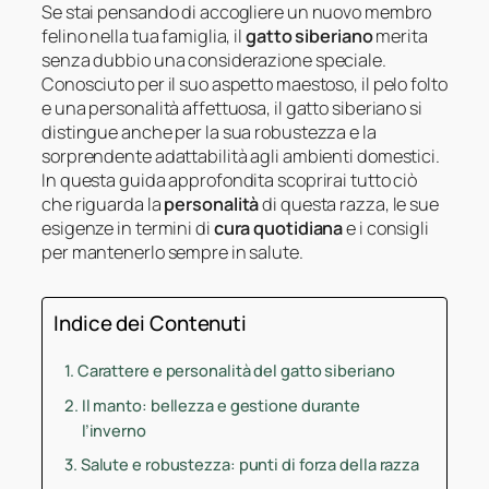
Se stai pensando di accogliere un nuovo membro
felino nella tua famiglia, il
gatto siberiano
merita
senza dubbio una considerazione speciale.
Conosciuto per il suo aspetto maestoso, il pelo folto
e una personalità affettuosa, il gatto siberiano si
distingue anche per la sua robustezza e la
sorprendente adattabilità agli ambienti domestici.
In questa guida approfondita scoprirai tutto ciò
che riguarda la
personalità
di questa razza, le sue
esigenze in termini di
cura quotidiana
e i consigli
per mantenerlo sempre in salute.
Indice dei Contenuti
Carattere e personalità del gatto siberiano
Il manto: bellezza e gestione durante
l’inverno
Salute e robustezza: punti di forza della razza