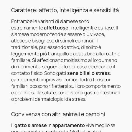
Carattere: affetto, intelligenza e sensibilità
Entrambe le varianti di siamese sono
estremamente
affettuose
, intelligenti e curiose. Il
siamese moderno tende a essere più vivace,
atletico e bisognoso di stimoli continui; il
tradizionale, pur essendo attivo, di solito è
leggermente più tranquillo e adattabile alla routine
familiare. Si affezionano moltissimo al loro umano
di riferimento, seguendolo per casa e cercando il
contatto fisico. Sono gatti
sensibili allo stress
:
cambiamenti improvvisi, rumori forti o tensioni
familiari possono riflettersi sul loro comportamento
e perfino sulla salute, con disturbi gastrointestinali
o problemi dermatologici da stress.
Convivenza con altri animali e bambini
Il
gatto siamese in appartamento
vive meglio se
non è completamente solo. Molti allevatori