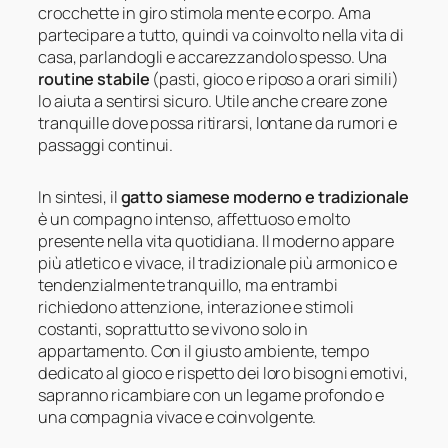
crocchette in giro stimola mente e corpo. Ama
partecipare a tutto, quindi va coinvolto nella vita di
casa, parlandogli e accarezzandolo spesso. Una
routine stabile
(pasti, gioco e riposo a orari simili)
lo aiuta a sentirsi sicuro. Utile anche creare zone
tranquille dove possa ritirarsi, lontane da rumori e
passaggi continui.
In sintesi, il
gatto siamese moderno e tradizionale
è un compagno intenso, affettuoso e molto
presente nella vita quotidiana. Il moderno appare
più atletico e vivace, il tradizionale più armonico e
tendenzialmente tranquillo, ma entrambi
richiedono attenzione, interazione e stimoli
costanti, soprattutto se vivono solo in
appartamento. Con il giusto ambiente, tempo
dedicato al gioco e rispetto dei loro bisogni emotivi,
sapranno ricambiare con un legame profondo e
una compagnia vivace e coinvolgente.