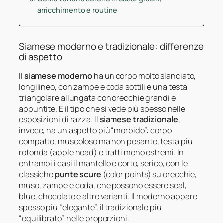
arricchimento e routine
Siamese moderno e tradizionale: differenze
di aspetto
Il
siamese moderno
ha un corpo molto slanciato,
longilineo, con zampe e coda sottili e una testa
triangolare allungata con orecchie grandi e
appuntite. È il tipo che si vede più spesso nelle
esposizioni di razza. Il
siamese tradizionale
,
invece, ha un aspetto più “morbido”: corpo
compatto, muscoloso ma non pesante, testa più
rotonda (apple head) e tratti meno estremi. In
entrambi i casi il mantello è corto, serico, con le
classiche
punte scure
(color points) su orecchie,
muso, zampe e coda, che possono essere seal,
blue, chocolate e altre varianti. Il moderno appare
spesso più “elegante”, il tradizionale più
“equilibrato” nelle proporzioni.