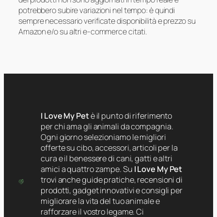
potrebbero subire variazioni nel tempo: è quindi
sempre necessario verificate disponibilità e prezzo su
Amazon e/o su altri e-commerce citati.
I Love My Pet
è il punto di riferimento
per chi ama gli animali da compagnia.
Ogni giorno selezioniamo le migliori
offerte su cibo, accessori, articoli per la
cura e il benessere di cani, gatti e altri
amici a quattro zampe. Su
I Love My Pet
trovi anche guide pratiche, recensioni di
prodotti, gadget innovativi e consigli per
migliorare la vita del tuo animale e
rafforzare il vostro legame. Ci