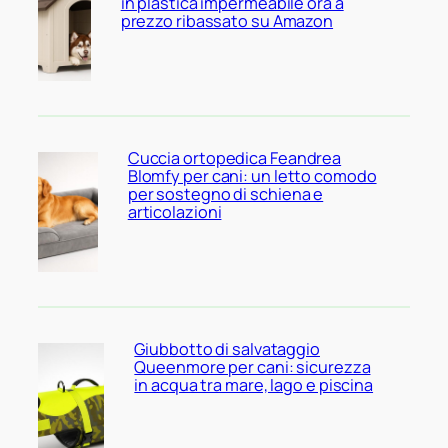
in plastica impermeabile ora a
prezzo ribassato su Amazon
Cuccia ortopedica Feandrea
Blomfy per cani: un letto comodo
per sostegno di schiena e
articolazioni
Giubbotto di salvataggio
Queenmore per cani: sicurezza
in acqua tra mare, lago e piscina