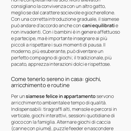
consigliano la convivenza con un altro gatto,
meglio se dal carattere socievole e giocherellone.
Con una corretta introduzione graduale, il siamese
può andare d’accordo anche con
cani equilibrati
e
non invadenti. Con i bambini è in genere affettuoso
e partecipe, ma è importante insegnare ai più
piccoli a rispettare i suoi momenti di pausa. Il
moderno, più esuberante, può diventare un
perfetto compagno di giochi; il tradizionale, più
pacato, apprezza interazioni dolci e rispettose.
Come tenerlo sereno in casa: giochi,
arricchimento e routine
Per un
siamese felice in appartamento
servono
arricchimento ambientale e tempo di qualità.
Indispensabili: tiragraffi alti, mensole e percorsi in
verticale, giochi interattivi, sessioni quotidiane di
gioco con la famiglia. Alternare giochi di caccia
(canne con piume), puzzle feeder e nascondere