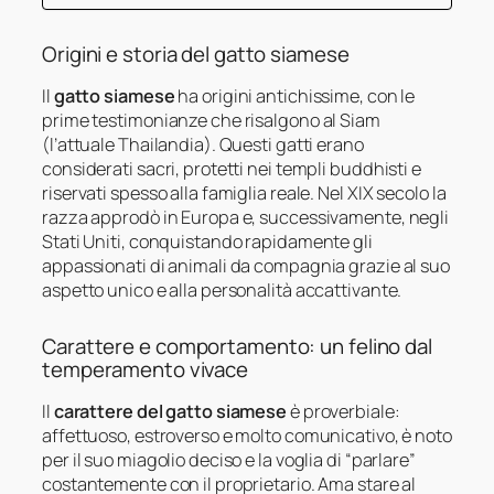
Origini e storia del gatto siamese
Il
gatto siamese
ha origini antichissime, con le
prime testimonianze che risalgono al Siam
(l’attuale Thailandia). Questi gatti erano
considerati sacri, protetti nei templi buddhisti e
riservati spesso alla famiglia reale. Nel XIX secolo la
razza approdò in Europa e, successivamente, negli
Stati Uniti, conquistando rapidamente gli
appassionati di animali da compagnia grazie al suo
aspetto unico e alla personalità accattivante.
Carattere e comportamento: un felino dal
temperamento vivace
Il
carattere del gatto siamese
è proverbiale:
affettuoso, estroverso e molto comunicativo, è noto
per il suo miagolio deciso e la voglia di “parlare”
costantemente con il proprietario. Ama stare al