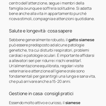
centro dell’attenzione, segue i membri della
famiglia ovunque e soffre la solitudine. Si adatta
bene anche alla vita in appartamento purché
riceva stimoli, compagnia e attenzioni quotidiane.
Salute e longevità: cosa sapere
Sebbene generalmente robusto, il
gatto siamese
può essere predisposto ad alcune patologie
genetiche, tra cui disturbi respiratori, problemi
cardiaci e patologie oculari. È importante affidarsi
a allevatori seri per ridurre i rischi ereditarî.
Un’alimentazione equilibrata, regolari visite
veterinarie e attenzione all’igiene orale sono
fondamentali per garantirgli una lunga e sana vita,
che può arrivare anche a 15-20 anni.
Gestione in casa: consigli pratici
Essendo molto attivo e curioso, il
siamese