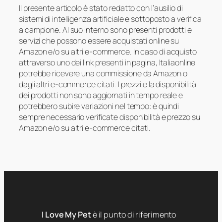
Il presente articolo è stato redatto con l’ausilio di
sistemi di intelligenza artificiale e sottoposto a verifica
a campione. Al suo interno sono presenti prodotti e
servizi che possono essere acquistati online su
Amazon e/o su altri e-commerce. In caso di acquisto
attraverso uno dei link presenti in pagina, Italiaonline
potrebbe ricevere una commissione da Amazon o
dagli altri e-commerce citati. I prezzi e la disponibilità
dei prodotti non sono aggiornati in tempo reale e
potrebbero subire variazioni nel tempo: è quindi
sempre necessario verificate disponibilità e prezzo su
Amazon e/o su altri e-commerce citati.
I Love My Pet
è il punto di riferimento