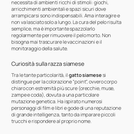
necessita di ambienti ricchi di stimoli: giochi,
arricchimenti ambientali e spazi sicuri dove
arrampicarsi sono indispensabili. Ama interagire e
non va lasciato solo a lungo. La cura del pelo risulta
semplice, ma è importante spazzolarlo
regolarmente per rimuovere il pelo morto. Non
bisogna mai trascurare le vaccinazioni e il
monitoraggio della salute.
Curiosità sulla razza siamese
Tra le tante particolarità, il
gatto siamese
si
distingue per la colorazione “point”, ovvero corpo
chiaro con estremità più scure (orecchie, muse,
zampe e coda), dovuta a una particolare
mutazione genetica. Ha ispirato numerosi
personaggi di film e libri e gode di una reputazione
di grande intelligenza, tanto da imparare piccoli
trucchi e rispondere al proprio nome.