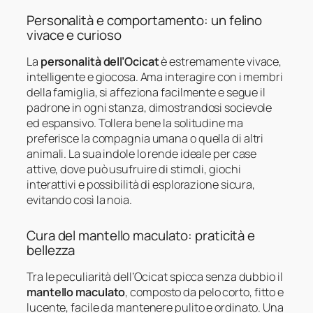
Personalità e comportamento: un felino
vivace e curioso
La
personalità dell’Ocicat
è estremamente vivace,
intelligente e giocosa. Ama interagire con i membri
della famiglia, si affeziona facilmente e segue il
padrone in ogni stanza, dimostrandosi socievole
ed espansivo. Tollera bene la solitudine ma
preferisce la compagnia umana o quella di altri
animali. La sua indole lo rende ideale per case
attive, dove può usufruire di stimoli, giochi
interattivi e possibilità di esplorazione sicura,
evitando così la noia.
Cura del mantello maculato: praticità e
bellezza
Tra le peculiarità dell’Ocicat spicca senza dubbio il
mantello maculato
, composto da pelo corto, fitto e
lucente, facile da mantenere pulito e ordinato. Una