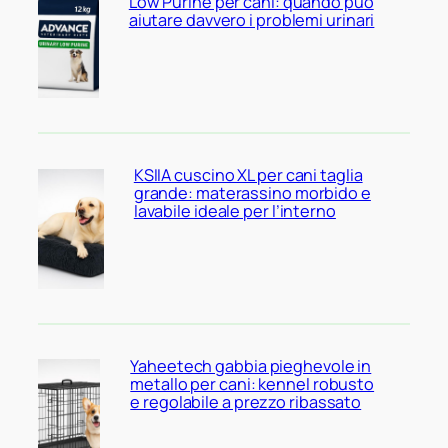
Low Purine per cani: quando può
aiutare davvero i problemi urinari
KSIIA cuscino XL per cani taglia
grande: materassino morbido e
lavabile ideale per l’interno
Yaheetech gabbia pieghevole in
metallo per cani: kennel robusto
e regolabile a prezzo ribassato