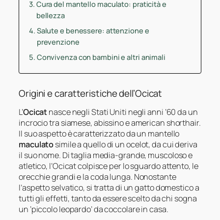
Cura del mantello maculato: praticità e
bellezza
Salute e benessere: attenzione e
prevenzione
Convivenza con bambini e altri animali
Origini e caratteristiche dell’Ocicat
L’
Ocicat
nasce negli Stati Uniti negli anni ’60 da un
incrocio tra siamese, abissino e american shorthair.
Il suo aspetto è caratterizzato da un mantello
maculato
simile a quello di un ocelot, da cui deriva
il suo nome. Di taglia media-grande, muscoloso e
atletico, l’Ocicat colpisce per lo sguardo attento, le
orecchie grandi e la coda lunga. Nonostante
l’aspetto selvatico, si tratta di un gatto domestico a
tutti gli effetti, tanto da essere scelto da chi sogna
un ‘piccolo leopardo’ da coccolare in casa.