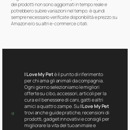
dei prodotti non sono aggiornati in tempo reale e
potrebbero subire variazioni nel tempo: è quindi
sempre necessario verificate disponibilità e prezzo su
Amazon e/o su altri e-commerce citati.
I Love My Pet
è il punto di riferimento
per chi ama gli animali da compagnia.
Ogni giorno selezioniamo le migliori
offerte su cibo, accessori, articoli per la
cura e il benessere di cani, gatti e altri
amici a quattro zampe. Su
I Love My Pet
trovi anche guide pratiche, recensioni di
prodotti, gadget innovativi e consigli per
migliorare la vita del tuo animale e