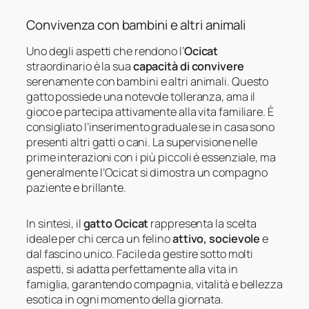
Convivenza con bambini e altri animali
Uno degli aspetti che rendono l’
Ocicat
straordinario è la sua
capacità di convivere
serenamente con bambini e altri animali. Questo
gatto possiede una notevole tolleranza, ama il
gioco e partecipa attivamente alla vita familiare. È
consigliato l’inserimento graduale se in casa sono
presenti altri gatti o cani. La supervisione nelle
prime interazioni con i più piccoli è essenziale, ma
generalmente l’Ocicat si dimostra un compagno
paziente e brillante.
In sintesi, il
gatto Ocicat
rappresenta la scelta
ideale per chi cerca un felino
attivo, socievole
e
dal fascino unico. Facile da gestire sotto molti
aspetti, si adatta perfettamente alla vita in
famiglia, garantendo compagnia, vitalità e bellezza
esotica in ogni momento della giornata.