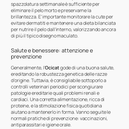
spazzolatura settimanale è sufficiente per
eliminare il pelo morto e preservarne la
brillantezza. E’ importante monitorare la cute per
evitare dermatiti e mantenere una dieta bilanciata
per nutrire il pelo dall’interno, valorizzando ancora
di più il tipico disegno maculato.
Salute e benessere: attenzione e
prevenzione
Generalmente, l’
Ocicat
gode di una buona salute,
ereditando la robustezza genetica delle razze
d’origine. Tuttavia, è consigliabile sottoporlo a
controlli veterinari periodici per scongiurare
patologie ereditarie quali problemi renali e
cardiaci. Una corretta alimentazione, ricca di
proteine, e la stimolazione fisica quotidiana
aiutano a mantenerlo in forma. Vanno seguite le
normali pratiche di prevenzione: vaccinazioni,
antiparassitari e igiene orale.