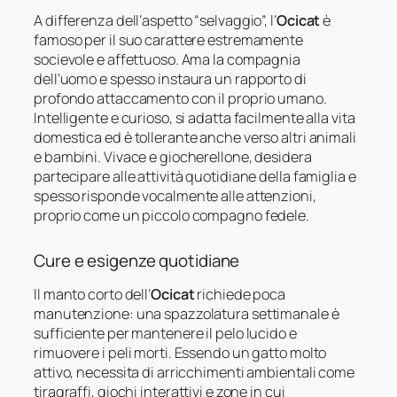
A differenza dell’aspetto “selvaggio”, l’
Ocicat
è
famoso per il suo carattere estremamente
socievole e affettuoso. Ama la compagnia
dell’uomo e spesso instaura un rapporto di
profondo attaccamento con il proprio umano.
Intelligente e curioso, si adatta facilmente alla vita
domestica ed è tollerante anche verso altri animali
e bambini. Vivace e giocherellone, desidera
partecipare alle attività quotidiane della famiglia e
spesso risponde vocalmente alle attenzioni,
proprio come un piccolo compagno fedele.
Cure e esigenze quotidiane
Il manto corto dell’
Ocicat
richiede poca
manutenzione: una spazzolatura settimanale è
sufficiente per mantenere il pelo lucido e
rimuovere i peli morti. Essendo un gatto molto
attivo, necessita di arricchimenti ambientali come
tiragraffi, giochi interattivi e zone in cui