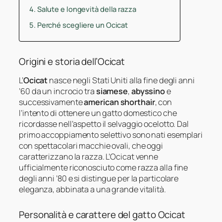
Salute e longevità della razza
Perché scegliere un Ocicat
Origini e storia dell’Ocicat
L’
Ocicat
nasce negli Stati Uniti alla fine degli anni
’60 da un incrocio tra
siamese
,
abyssino
e
successivamente
american shorthair
, con
l’intento di ottenere un gatto domestico che
ricordasse nell’aspetto il selvaggio ocelotto. Dal
primo accoppiamento selettivo sono nati esemplari
con spettacolari macchie ovali, che oggi
caratterizzano la razza. L’Ocicat venne
ufficialmente riconosciuto come razza alla fine
degli anni ’80 e si distingue per la particolare
eleganza, abbinata a una grande vitalità.
Personalità e carattere del gatto Ocicat