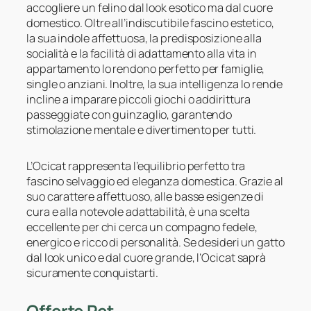
accogliere un felino dal look esotico ma dal cuore
domestico. Oltre all’indiscutibile fascino estetico,
la sua indole affettuosa, la predisposizione alla
socialità e la facilità di adattamento alla vita in
appartamento lo rendono perfetto per famiglie,
single o anziani. Inoltre, la sua intelligenza lo rende
incline a imparare piccoli giochi o addirittura
passeggiate con guinzaglio, garantendo
stimolazione mentale e divertimento per tutti.
L’Ocicat rappresenta l’equilibrio perfetto tra
fascino selvaggio ed eleganza domestica. Grazie al
suo carattere affettuoso, alle basse esigenze di
cura e alla notevole adattabilità, è una scelta
eccellente per chi cerca un compagno fedele,
energico e ricco di personalità. Se desideri un gatto
dal look unico e dal cuore grande, l’Ocicat saprà
sicuramente conquistarti.
Offerte Pet