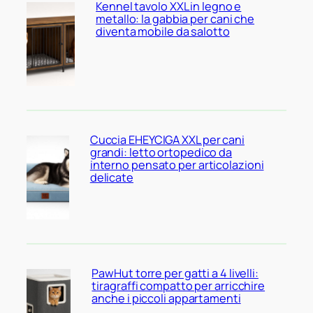
Kennel tavolo XXL in legno e
metallo: la gabbia per cani che
diventa mobile da salotto
Cuccia EHEYCIGA XXL per cani
grandi: letto ortopedico da
interno pensato per articolazioni
delicate
PawHut torre per gatti a 4 livelli:
tiragraffi compatto per arricchire
anche i piccoli appartamenti