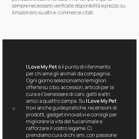
sempre necessario verificate disponibilità e prezzo su
Amazon e/o su altri e-commerce citati.
I Love My Pet
è il punto di riferimento
per chi ama gli animali da compagnia.
Ogni giorno selezioniamo le migliori
offerte su cibo, accessori, articoli per la
cura e il benessere di cani, gatti e altri
amici a quattro zampe. Su
I Love My Pet
trovi anche guide pratiche, recensioni di
prodotti, gadget innovativi e consigli per
migliorare la vita del tuo animale e
rafforzare il vostro legame. Ci
prendiamo cura di chi ami, con passione