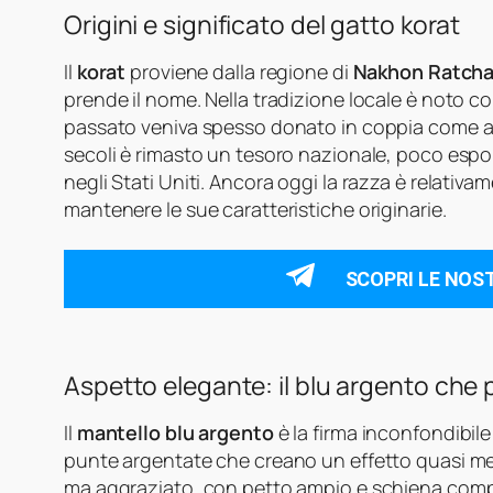
Origini e significato del gatto korat
Il
korat
proviene dalla regione di
Nakhon Ratch
prende il nome. Nella tradizione locale è noto 
passato veniva spesso donato in coppia come augu
secoli è rimasto un tesoro nazionale, poco espor
negli Stati Uniti. Ancora oggi la razza è relativam
mantenere le sue caratteristiche originarie.
SCOPRI LE NOS
Aspetto elegante: il blu argento che 
Il
mantello blu argento
è la firma inconfondibile 
punte argentate che creano un effetto quasi met
ma aggraziato, con petto ampio e schiena compat