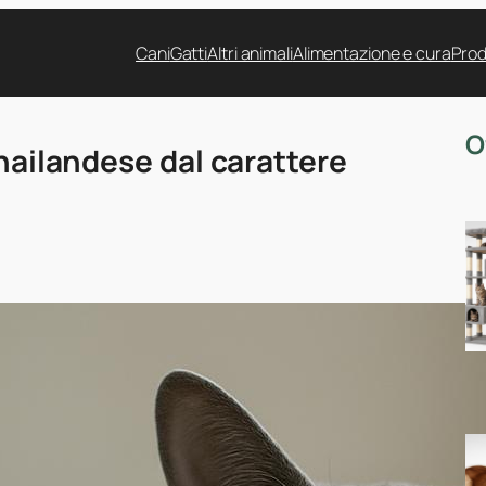
Cani
Gatti
Altri animali
Alimentazione e cura
Prod
O
thailandese dal carattere