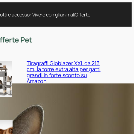
otti e accessori
Vivere con gli animali
Offerte
fferte Pet
Tiragraffi Globlazer XXL da 213
cm, la torre extra alta per gatti
grandi in forte sconto su
Amazon
Cuccia EHEYCIGA XXL per cani
da interno, il maxi cuscino
ortopedico in promo su