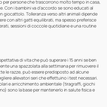
etto per persone che trascorrono molto tempo in casa,
me. Con i bambini va d’accordo se sono educati al
n giocattolo. Tolleranza verso altri animali dipende
e con altri gatti equilibrati, ma spesso preferisce
rati, sessioni di coccole quotidiane e una routine
ettativa di vita che può superare i 15 anni se ben
ciente una spazzolata alla settimana per rimuovere il
te le razze, può essere predisposto ad alcune
iere allevatori seri che effettuino i test necessari.
olari e arricchimento ambientale (tiragraffi, giochi
erno) sono la base per mantenerlo in salute fisica e