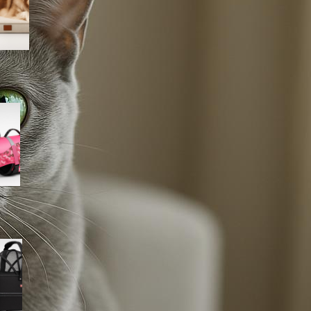
Amazon
Giubbotto di salvataggio
Queenmore per cani, il modello
rosa mimetico ideale per mare
e piscina in offerta su Amazon
Cestino bici frontale TRIXIE per
cani fino a 6 kg, l’accessorio
per le pedalate in città in super
offerta su Amazon