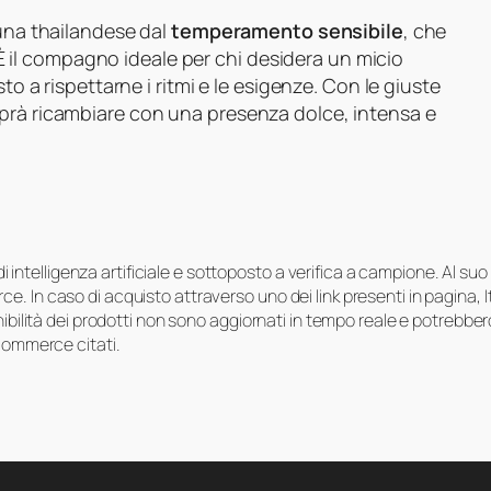
una thailandese dal
temperamento sensibile
, che
i. È il compagno ideale per chi desidera un micio
to a rispettarne i ritmi e le esigenze. Con le giuste
prà ricambiare con una presenza dolce, intensa e
i di intelligenza artificiale e sottoposto a verifica a campione. Al 
e. In caso di acquisto attraverso uno dei link presenti in pagina,
onibilità dei prodotti non sono aggiornati in tempo reale e potrebb
-commerce citati.