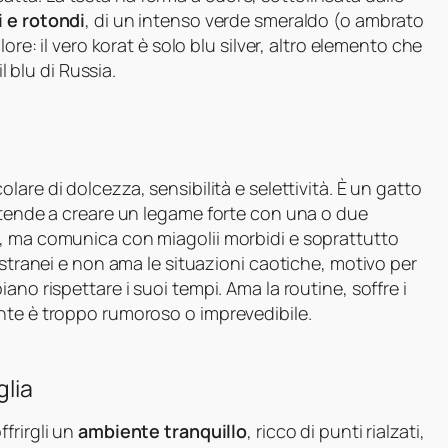
i e rotondi
, di un intenso verde smeraldo (o ambrato
ore: il vero korat è solo blu silver, altro elemento che
l blu di Russia.
are di dolcezza, sensibilità e selettività. È un gatto
e tende a creare un legame forte con una o due
o, ma comunica con miagolii morbidi e soprattutto
estranei e non ama le situazioni caotiche, motivo per
ano rispettare i suoi tempi. Ama la routine, soffre i
nte è troppo rumoroso o imprevedibile.
glia
frirgli un
ambiente tranquillo
, ricco di punti rialzati,