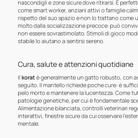
nascondigli e zone sicure dove ritirarsi. È perf
come smart worker, anziani attivi o famiglie cal
rispetto del suo spazio e non lo trattano come u
molto dalla socializzazione precoce: può conviver
non essere sovrastimolato. Stimoli di gioco mode
stabile lo aiutano a sentirsi sereno.
Cura, salute e attenzioni quotidiane
Il
korat
è generalmente un gatto robusto, con asp
seguito. Il mantello richiede poche cure: è suffi
pelo morto e mantenere la lucentezza. Come tut
patologie genetiche, per cui è fondamentale scegl
Alimentazione bilanciata, controlli veterinari reg
interattivi, finestre sicure da cui osservare l’est
mentale.