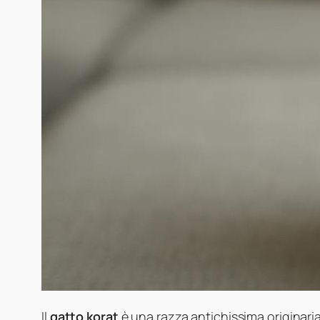
Il
gatto korat
è una razza antichissima originari