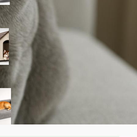
PawHut cuccia per cani da
esterno taglia grande, la
casetta in plastica
impermeabile ora a prezzo
ribassato su Amazon
Cuccia ortopedica Feandrea
Blomfy per cani: un letto
comodo per sostegno di
schiena e articolazioni