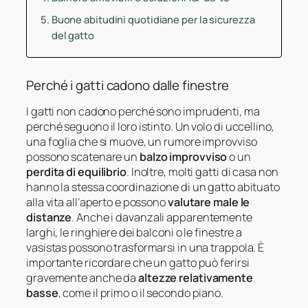
Buone abitudini quotidiane per la sicurezza
del gatto
Perché i gatti cadono dalle finestre
I gatti non cadono perché sono imprudenti, ma
perché seguono il loro istinto. Un volo di uccellino,
una foglia che si muove, un rumore improvviso
possono scatenare un
balzo improvviso
o un
perdita di equilibrio
. Inoltre, molti gatti di casa non
hanno la stessa coordinazione di un gatto abituato
alla vita all’aperto e possono
valutare male le
distanze
. Anche i davanzali apparentemente
larghi, le ringhiere dei balconi o le finestre a
vasistas possono trasformarsi in una trappola. È
importante ricordare che un gatto può ferirsi
gravemente anche da
altezze relativamente
basse
, come il primo o il secondo piano.