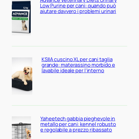
Low Purine per cani: quando può
aiutare davvero i problemi urinari
KSIIA cuscino XL per cani taglia
grande: materassino morbido e
lavabile ideale per l’interno
Yaheetech gabbia pieghevole in
metallo per cani: kennel robusto
e regolabile a prezzo ribassato