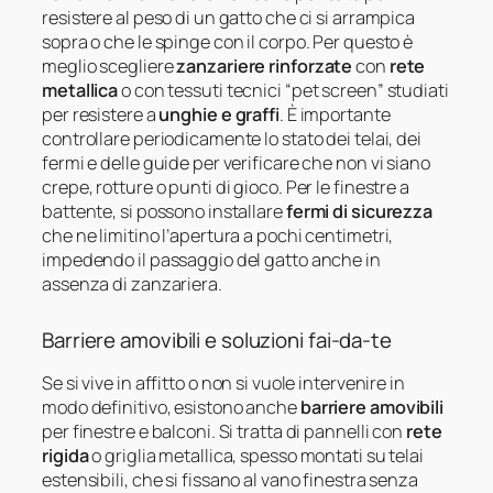
resistere al peso di un gatto che ci si arrampica
sopra o che le spinge con il corpo. Per questo è
meglio scegliere
zanzariere rinforzate
con
rete
metallica
o con tessuti tecnici “pet screen” studiati
per resistere a
unghie e graffi
. È importante
controllare periodicamente lo stato dei telai, dei
fermi e delle guide per verificare che non vi siano
crepe, rotture o punti di gioco. Per le finestre a
battente, si possono installare
fermi di sicurezza
che ne limitino l’apertura a pochi centimetri,
impedendo il passaggio del gatto anche in
assenza di zanzariera.
Barriere amovibili e soluzioni fai-da-te
Se si vive in affitto o non si vuole intervenire in
modo definitivo, esistono anche
barriere amovibili
per finestre e balconi. Si tratta di pannelli con
rete
rigida
o griglia metallica, spesso montati su telai
estensibili, che si fissano al vano finestra senza