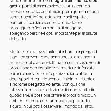
l’ambiente interno con
tiragraffi alti
,
mensole per
gatti
e punti di osservazione sicuri accanto a
finestre protette, così il micio potrà guardare fuori
senza rischi. Infine, attenzione agli ospiti e ai
bambini: ricordare sempre di chiudere o
proteggere le finestre prima di arieggiare,
spiegando perché è così importante per la salute
del gatto.
Mettere in sicurezza
balconi e finestre per gatti
significa prevenire incidenti spesso gravi senza
rinunciare al piacere dell’aria fresca in casa. Reti di
protezione ben installate, zanzariere rinforzate,
barriere amovibili e un’organizzazione attenta
degli spazi interni riducono al minimo il rischio di
sindrome del gatto volante
. Con qualche
intervento mirato e l’adozione di buone abitudini
quotidiane, è possibile offrire al proprio micio un
ambiente stimolante, luminoso e soprattutto
sicuro, in cui potrà osservare il mondo dall’alto…