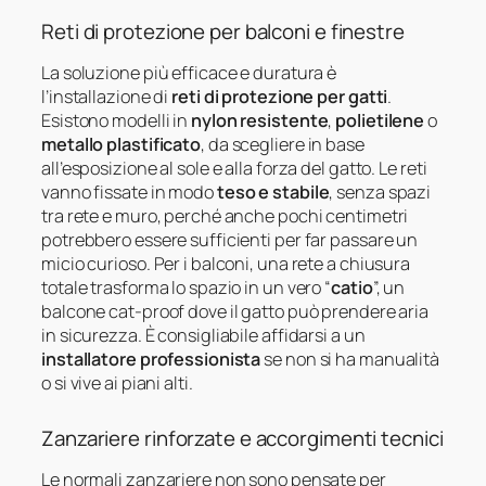
Reti di protezione per balconi e finestre
La soluzione più efficace e duratura è
l’installazione di
reti di protezione per gatti
.
Esistono modelli in
nylon resistente
,
polietilene
o
metallo plastificato
, da scegliere in base
all’esposizione al sole e alla forza del gatto. Le reti
vanno fissate in modo
teso e stabile
, senza spazi
tra rete e muro, perché anche pochi centimetri
potrebbero essere sufficienti per far passare un
micio curioso. Per i balconi, una rete a chiusura
totale trasforma lo spazio in un vero “
catio
”, un
balcone cat-proof dove il gatto può prendere aria
in sicurezza. È consigliabile affidarsi a un
installatore professionista
se non si ha manualità
o si vive ai piani alti.
Zanzariere rinforzate e accorgimenti tecnici
Le normali zanzariere non sono pensate per