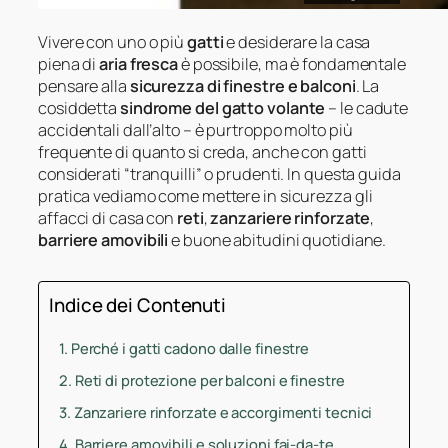
Vivere con uno o più
gatti
e desiderare la casa
piena di
aria fresca
è possibile, ma è fondamentale
pensare alla
sicurezza di finestre e balconi
. La
cosiddetta
sindrome del gatto volante
– le cadute
accidentali dall’alto – è purtroppo molto più
frequente di quanto si creda, anche con gatti
considerati “tranquilli” o prudenti. In questa guida
pratica vediamo come mettere in sicurezza gli
affacci di casa con
reti
,
zanzariere rinforzate
,
barriere amovibili
e buone abitudini quotidiane.
Indice dei Contenuti
Perché i gatti cadono dalle finestre
Reti di protezione per balconi e finestre
Zanzariere rinforzate e accorgimenti tecnici
Barriere amovibili e soluzioni fai-da-te