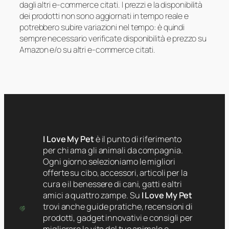
dagli altri e-commerce citati. I prezzi e la disponibilità
dei prodotti non sono aggiornati in tempo reale e
potrebbero subire variazioni nel tempo: è quindi
sempre necessario verificate disponibilità e prezzo su
Amazon e/o su altri e-commerce citati.
I Love My Pet
è il punto di riferimento
per chi ama gli animali da compagnia.
Ogni giorno selezioniamo le migliori
offerte su cibo, accessori, articoli per la
cura e il benessere di cani, gatti e altri
amici a quattro zampe. Su
I Love My Pet
trovi anche guide pratiche, recensioni di
prodotti, gadget innovativi e consigli per
migliorare la vita del tuo animale e