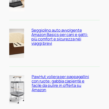
Seggiolino auto avvolgente
Amazon Basics per cani e gatti:
più comfort e sicurezza nei
viaggi brevi
PawHut voliera per pappagallini
con ruote: gabbia capiente e
facile da pulire in offerta su
Amazon