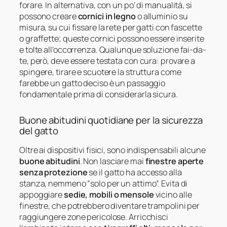
forare. In alternativa, con un po’ di manualità, si
possono creare
cornici in legno
o alluminio su
misura, su cui fissare la rete per gatti con fascette
o graffette; queste cornici possono essere inserite
e tolte all’occorrenza. Qualunque soluzione fai-da-
te, però, deve essere testata con cura: provare a
spingere, tirare e scuotere la struttura come
farebbe un gatto deciso è un passaggio
fondamentale prima di considerarla sicura.
Buone abitudini quotidiane per la sicurezza
del gatto
Oltre ai dispositivi fisici, sono indispensabili alcune
buone abitudini
. Non lasciare mai
finestre aperte
senza protezione
se il gatto ha accesso alla
stanza, nemmeno “solo per un attimo”. Evita di
appoggiare
sedie, mobili o mensole
vicino alle
finestre, che potrebbero diventare trampolini per
raggiungere zone pericolose. Arricchisci