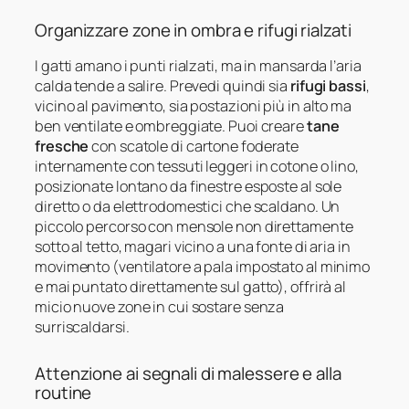
Organizzare zone in ombra e rifugi rialzati
I gatti amano i punti rialzati, ma in mansarda l’aria
calda tende a salire. Prevedi quindi sia
rifugi bassi
,
vicino al pavimento, sia postazioni più in alto ma
ben ventilate e ombreggiate. Puoi creare
tane
fresche
con scatole di cartone foderate
internamente con tessuti leggeri in cotone o lino,
posizionate lontano da finestre esposte al sole
diretto o da elettrodomestici che scaldano. Un
piccolo percorso con mensole non direttamente
sotto al tetto, magari vicino a una fonte di aria in
movimento (ventilatore a pala impostato al minimo
e mai puntato direttamente sul gatto), offrirà al
micio nuove zone in cui sostare senza
surriscaldarsi.
Attenzione ai segnali di malessere e alla
routine