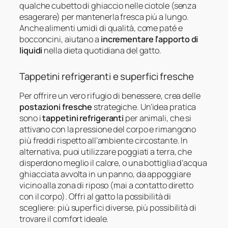
qualche cubetto di ghiaccio nelle ciotole (senza
esagerare) per mantenerla fresca più a lungo.
Anche alimenti umidi di qualità, come paté e
bocconcini, aiutano a
incrementare l’apporto di
liquidi
nella dieta quotidiana del gatto.
Tappetini refrigeranti e superfici fresche
Per offrire un vero rifugio di benessere, crea delle
postazioni fresche
strategiche. Un’idea pratica
sono i
tappetini refrigeranti
per animali, che si
attivano con la pressione del corpo e rimangono
più freddi rispetto all’ambiente circostante. In
alternativa, puoi utilizzare
poggiati a terra, che
disperdono meglio il calore, o una bottiglia d’acqua
ghiacciata avvolta in un panno, da appoggiare
vicino alla zona di riposo (mai a contatto diretto
con il corpo). Offri al gatto la possibilità di
scegliere: più superfici diverse, più possibilità di
trovare il comfort ideale.