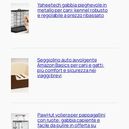
Yaheetech gabbia pieghevole in
metallo per cani: kennel robusto
e regolabile a prezzo ribassato
Seggiolino auto avvolgente
Amazon Basics per cani e gatti:
più comfort e sicurezza nei
viaggi brevi
PawHut voliera per pappagallini
con ruote: gabbia capiente e
facile da pulire in offerta su