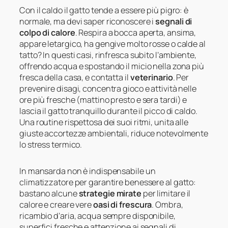
Con il caldo il gatto tende a essere più pigro: è
normale, ma devi saper riconoscere i
segnali di
colpo di calore
. Respira a bocca aperta, ansima,
appare letargico, ha gengive molto rosse o calde al
tatto? In questi casi, rinfresca subito l’ambiente,
offrendo acqua e spostando il micio nella zona più
fresca della casa, e contatta il
veterinario
. Per
prevenire disagi, concentra gioco e attività nelle
ore più fresche (mattino presto e sera tardi) e
lascia il gatto tranquillo durante il picco di caldo.
Una routine rispettosa dei suoi ritmi, unita alle
giuste accortezze ambientali, riduce notevolmente
lo stress termico.
In mansarda non è indispensabile un
climatizzatore per garantire benessere al gatto:
bastano alcune
strategie mirate
per limitare il
calore e creare vere
oasi di frescura
. Ombra,
ricambio d’aria, acqua sempre disponibile,
superfici fresche e attenzione ai segnali di