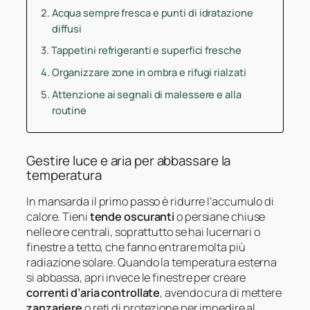
Acqua sempre fresca e punti di idratazione
diffusi
Tappetini refrigeranti e superfici fresche
Organizzare zone in ombra e rifugi rialzati
Attenzione ai segnali di malessere e alla
routine
Gestire luce e aria per abbassare la
temperatura
In mansarda il primo passo è ridurre l’accumulo di
calore. Tieni
tende oscuranti
o persiane chiuse
nelle ore centrali, soprattutto se hai lucernari o
finestre a tetto, che fanno entrare molta più
radiazione solare. Quando la temperatura esterna
si abbassa, apri invece le finestre per creare
correnti d’aria controllate
, avendo cura di mettere
zanzariere
o reti di protezione per impedire al