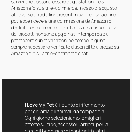
servizi che possono essere acquistati online su
Amazon e/o su altri e-commerce. In caso di acquisto
attraverso uno dei link presenti in pagina, Italiaonline
potrebbe ricevere una commissione da Amazon o
dagli altri e-commerce citati. I prezzi e la disponibilità
dei prodotti non sono aggiornati in tempo reale e
potrebbero subire variazioni nel tempo: è quindi
sempre necessario verificate disponibilità e prezzo su
Amazon e/o su altri e-commerce citati.
I Love My Pet
è il punto di riferimento
per chi ama gli animali da compagnia.
Ogni giorno selezioniamo le migliori
offerte su cibo, accessori, articoli per la
cura e il benessere di cani, gatti e altri