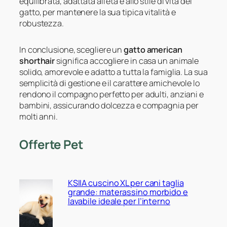
equilibrata, adattata all’età e allo stile di vita del
gatto, per mantenere la sua tipica vitalità e
robustezza.
In conclusione, scegliere un
gatto american
shorthair
significa accogliere in casa un animale
solido, amorevole e adatto a tutta la famiglia. La sua
semplicità di gestione e il carattere amichevole lo
rendono il compagno perfetto per adulti, anziani e
bambini, assicurando dolcezza e compagnia per
molti anni.
Offerte Pet
KSIIA cuscino XL per cani taglia
grande: materassino morbido e
lavabile ideale per l’interno