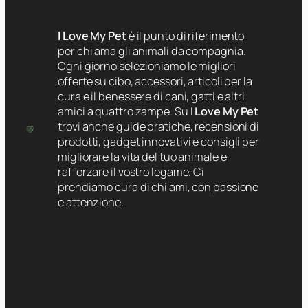
I Love My Pet
è il punto di riferimento
per chi ama gli animali da compagnia.
Ogni giorno selezioniamo le migliori
offerte su cibo, accessori, articoli per la
cura e il benessere di cani, gatti e altri
amici a quattro zampe. Su
I Love My Pet
trovi anche guide pratiche, recensioni di
prodotti, gadget innovativi e consigli per
migliorare la vita del tuo animale e
rafforzare il vostro legame. Ci
prendiamo cura di chi ami, con passione
e attenzione.