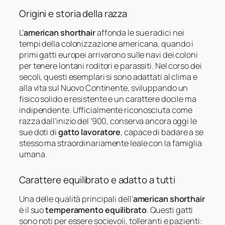
Origini e storia della razza
L’
american shorthair
affonda le sue radici nei
tempi della colonizzazione americana, quando i
primi gatti europei arrivarono sulle navi dei coloni
per tenere lontani roditori e parassiti. Nel corso dei
secoli, questi esemplari si sono adattati al clima e
alla vita sul Nuovo Continente, sviluppando un
fisico solido e resistente e un carattere docile ma
indipendente. Ufficialmente riconosciuta come
razza dall’inizio del ‘900, conserva ancora oggi le
sue doti di
gatto lavoratore
, capace di badare a se
stesso ma straordinariamente leale con la famiglia
umana.
Carattere equilibrato e adatto a tutti
Una delle qualità principali dell’
american shorthair
è il suo
temperamento equilibrato
. Questi gatti
sono noti per essere socievoli, tolleranti e pazienti: