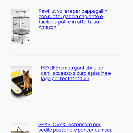
PawHut voliera per pappagallini
con ruote: gabbia capiente e
facile da pulire in offerta su
Amazon
HEYLIFE rampa gonfiabile per
cani: accesso sicuro a piscina e
lago per l’estate 2026
SHARLOVY XL estensore per
sedile posteriore per cani, amaca