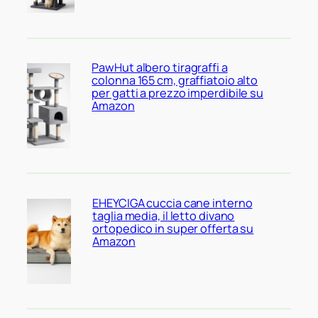
PawHut albero tiragraffi a
colonna 165 cm, graffiatoio alto
per gatti a prezzo imperdibile su
Amazon
EHEYCIGA cuccia cane interno
taglia media, il letto divano
ortopedico in super offerta su
Amazon