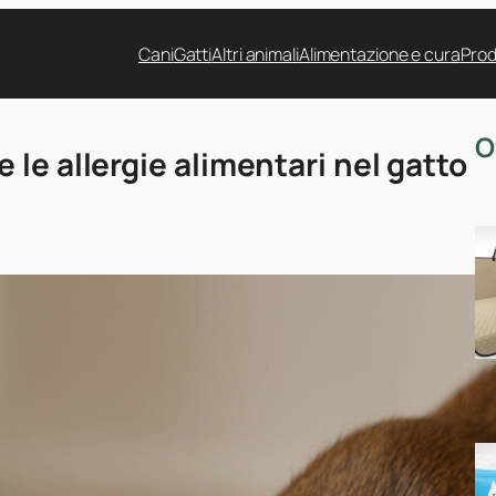
Cani
Gatti
Altri animali
Alimentazione e cura
Prod
O
le allergie alimentari nel gatto