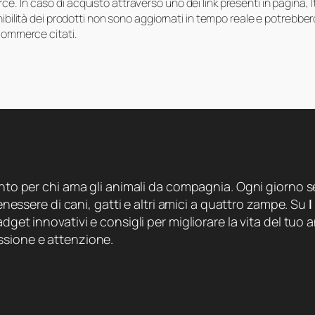
e. In caso di acquisto attraverso uno dei link presenti in pagina,
onibilità dei prodotti non sono aggiornati in tempo reale e potrebb
-commerce citati.
ento per chi ama gli animali da compagnia. Ogni giorno se
 benessere di cani, gatti e altri amici a quattro zampe. Su
I
dget innovativi e consigli per migliorare la vita del tuo a
ssione e attenzione.