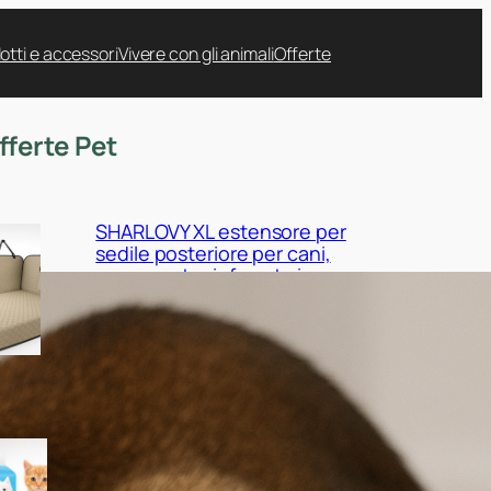
otti e accessori
Vivere con gli animali
Offerte
fferte Pet
SHARLOVY XL estensore per
sedile posteriore per cani,
amaca auto rinforzata in
offerta su Amazon
Nobleza tappetini igienici per
cani 120 pezzi, scorta maxi a
prezzo ribassato su Amazon