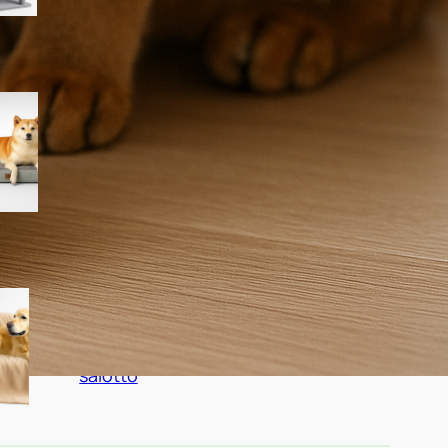
EHEYCIGA cuccia cane interno
taglia media, il letto divano
ortopedico in super offerta su
Amazon
Dreamzie coperta
impermeabile per cani 100×120
cm, copridivano double face in
sconto per chi vive con pet in
salotto