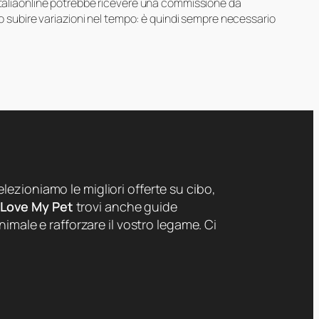
 Italiaonline potrebbe ricevere una commissione da
ero subire variazioni nel tempo: è quindi sempre necessario
lezioniamo le migliori offerte su cibo,
 Love My Pet
trovi anche guide
nimale e rafforzare il vostro legame. Ci