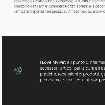
essere acquistati online su Amazon e/o su altri e-commerc
Amazon o dagli altri e-commerce citati. I prezzi e la disp
verificate disponibilità e prezzo su Amazon e/o su altri e
I Love My Pet
è il punto di riferim
accessori, articoli per la cura e il
pratiche, recensioni di prodotti, ga
prendiamo cura di chi ami, con pa