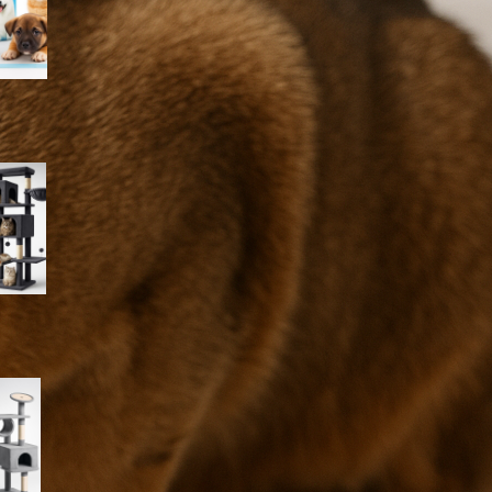
Feandrea albero per gatti 190
cm con amaca e grotte: torre
gigante in sconto su Amazon
PawHut albero tiragraffi a
colonna 165 cm, graffiatoio
alto per gatti a prezzo
imperdibile su Amazon