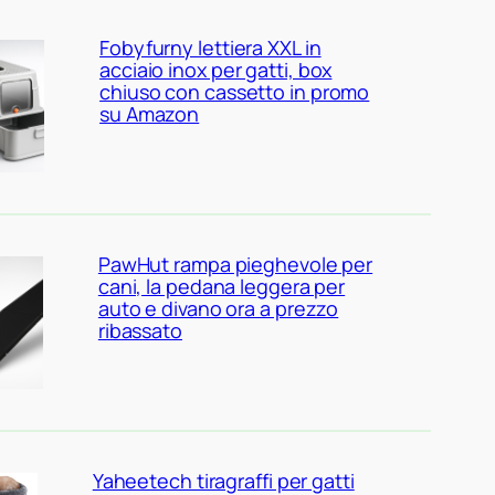
Fobyfurny lettiera XXL in
acciaio inox per gatti, box
chiuso con cassetto in promo
su Amazon
PawHut rampa pieghevole per
cani, la pedana leggera per
auto e divano ora a prezzo
ribassato
Yaheetech tiragraffi per gatti