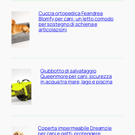
Cuccia ortopedica Feandrea
Blomfy per cani: un letto comodo
per sostegno di schiena e
articolazioni
Giubbotto di salvataggio
Queenmore per cani: sicurezza
in acqua tra mare, lago e piscina
Coperta impermeabile Dreamzie
per cani e gatti: proteggere