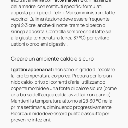
esclusivamente con
latte materno
o, in assenza
della madre, con sostituti specifici formulati
apposta per i piccoli felini. Mai somministrare latte
vaccino! L’alimentazione deve essere frequente:
ogni 2-3 ore, anche di notte, tramite biberon o
siringa apposita. Controlla sempre che il latte sia
alla giusta temperatura (circa 37 °C) per evitare
ustioni o problemi digestivi.
Creare un ambiente caldo e sicuro
I
gattini appena nati
non sono in grado di regolare
la loro temperatura corporea. Prepara per loro un
nido caldo, privo di correnti d’aria, utilizzando
coperte morbide e una fonte di calore sicura (come
una borsa dell’acqua calda, avvolta in un panno).
Mantieni la temperatura attorno ai 28-30 °C nella
prima settimana, diminuendo progressivamente.
Ricorda: il nido deve essere pulito e asciutto per
prevenire infezioni.