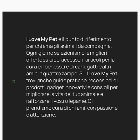
I Love My Pet
è il punto di riferimento
per chi ama gli animali da compagnia.
Ogni giorno selezioniamo le migliori
offerte su cibo, accessori, articoli per la
cura e il benessere di cani, gatti e altri
amici a quattro zampe. Su
I Love My Pet
trovi anche guide pratiche, recensioni di
prodotti, gadget innovativi e consigli per
migliorare la vita del tuo animale e
rafforzare il vostro legame. Ci
prendiamo cura di chi ami, con passione
e attenzione.