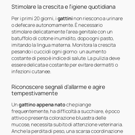
Stimolare la crescita e l’igiene quotidiana
Per i primi 20 giorni, i
gattini
non riescono a urinare
o defecare autonomamente. È necessario
stimolare delicatamente l’area genitale con un
batuffolo di cotone inumidito, dopo ogni pasto,
imitando la lingua materna. Monitora la crescita
pesando i cuccioli ogni giorno: un aumento
costante di peso è indice di salute. La pulizia deve
essere delicata e costante per evitare dermatiti o
infezioni cutanee.
Riconoscere segnali d’allarme e agire
tempestivamente
Un
gattino appena nato
che piange
frequentemente, ha difficoltà a succhiare, è poco
attivo o presenta colorazione bluastra delle
mucose, necessita subito di attenzione veterinaria.
Anche la perdita di peso, una scarsa coordinazione