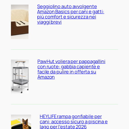
Seggiolino auto avvolgente
Amazon Basics per cani e gatti:
più comfort e sicurezza nei
viaggi brevi
PawHut voliera per pappagallini
con ruote: gabbia capiente e
facile da pulire in offerta su
Amazon
HEYLIFE rampa gonfiabile per
cani: accesso sicuro a piscina e
lago per l’estate 2026