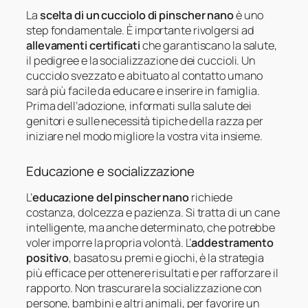
La
scelta di un cucciolo di pinscher nano
è uno
step fondamentale. È importante rivolgersi ad
allevamenti certificati
che garantiscano la salute,
il pedigree e la socializzazione dei cuccioli. Un
cucciolo svezzato e abituato al contatto umano
sarà più facile da educare e inserire in famiglia.
Prima dell’adozione, informati sulla salute dei
genitori e sulle necessità tipiche della razza per
iniziare nel modo migliore la vostra vita insieme.
Educazione e socializzazione
L’
educazione del pinscher nano
richiede
costanza, dolcezza e pazienza. Si tratta di un cane
intelligente, ma anche determinato, che potrebbe
voler imporre la propria volontà. L’
addestramento
positivo
, basato su premi e giochi, è la strategia
più efficace per ottenere risultati e per rafforzare il
rapporto. Non trascurare la socializzazione con
persone, bambini e altri animali, per favorire un