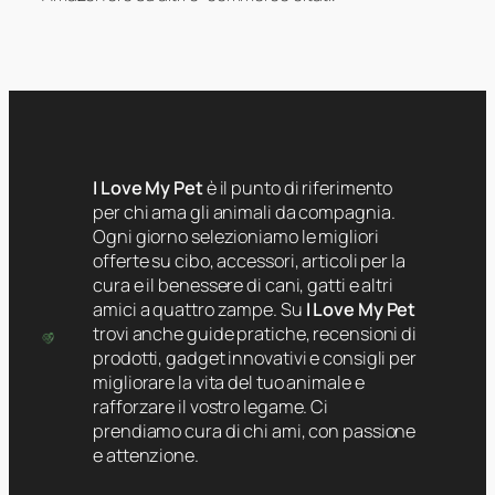
I Love My Pet
è il punto di riferimento
per chi ama gli animali da compagnia.
Ogni giorno selezioniamo le migliori
offerte su cibo, accessori, articoli per la
cura e il benessere di cani, gatti e altri
amici a quattro zampe. Su
I Love My Pet
trovi anche guide pratiche, recensioni di
prodotti, gadget innovativi e consigli per
migliorare la vita del tuo animale e
rafforzare il vostro legame. Ci
prendiamo cura di chi ami, con passione
e attenzione.