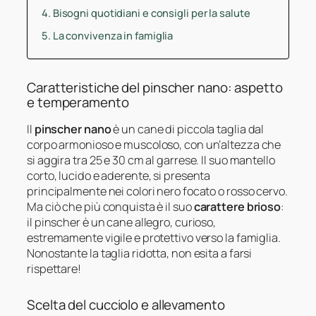
Bisogni quotidiani e consigli per la salute
La convivenza in famiglia
Caratteristiche del pinscher nano: aspetto
e temperamento
Il
pinscher nano
è un cane di piccola taglia dal
corpo armonioso e muscoloso, con un’altezza che
si aggira tra 25 e 30 cm al garrese. Il suo mantello
corto, lucido e aderente, si presenta
principalmente nei colori nero focato o rosso cervo.
Ma ciò che più conquista è il suo
carattere brioso
:
il pinscher è un cane allegro, curioso,
estremamente vigile e protettivo verso la famiglia.
Nonostante la taglia ridotta, non esita a farsi
rispettare!
Scelta del cucciolo e allevamento