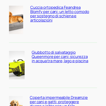
Cuccia ortopedica Feandrea
Blomfy per cani: un letto comodo
per sostegno di schiena e
articolazioni
Giubbotto di salvataggio
Queenmore per cani: sicurezza
in acqua tra mare, lago e piscina
Coperta impermeabile Dreamzie
per cani e gatti: proteggere