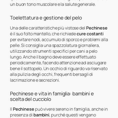
un buon tono muscolare e la salute generale.
Toelettatura e gestione del pelo
Una delle caratteristiche più vistose del
Pechinese
è il suo folto mantello, che richiede
cure costanti
per evitare nodi, accumulo di sporco e problemi alla
pelle. Si consiglia una spazzolatura giornaliera,
utilizzando strumenti specifici per cani a pelo
lungo. Anche il bagno deve essere effettuato
periodicamente, facendo attenzione ad asciugare
bene il sottopelo. Un occhio di riguardo va riservato
alla pulizia degli occhi, frequenti bersagli di
lacrimazione e secrezioni.
Pechinese e vita in famiglia: bambini e
scelta del cucciolo
Il
Pechinese
può vivere sereno in famiglia, anche in
presenza di
bambini
, purché questi vengano