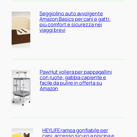
Seggiolino auto avvolgente
Amazon Basics per cani e gatti:
più comfort e sicurezza nei
viaggi brevi
PawHut voliera per pappagallini
con ruote: gabbia capiente e
facile da pulire in offerta su
Amazon
HEYLIFE rampa gonfiabile per
cani: accesso sicuro a piscina e