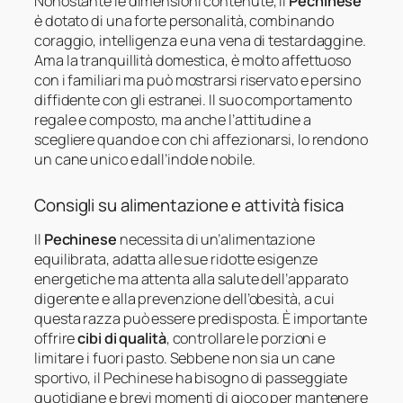
Nonostante le dimensioni contenute, il
Pechinese
è dotato di una forte personalità, combinando
coraggio, intelligenza e una vena di testardaggine.
Ama la tranquillità domestica, è molto affettuoso
con i familiari ma può mostrarsi riservato e persino
diffidente con gli estranei. Il suo comportamento
regale e composto, ma anche l’attitudine a
scegliere quando e con chi affezionarsi, lo rendono
un cane unico e dall’indole nobile.
Consigli su alimentazione e attività fisica
Il
Pechinese
necessita di un’alimentazione
equilibrata, adatta alle sue ridotte esigenze
energetiche ma attenta alla salute dell’apparato
digerente e alla prevenzione dell’obesità, a cui
questa razza può essere predisposta. È importante
offrire
cibi di qualità
, controllare le porzioni e
limitare i fuori pasto. Sebbene non sia un cane
sportivo, il Pechinese ha bisogno di passeggiate
quotidiane e brevi momenti di gioco per mantenere