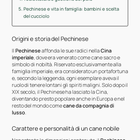
Pechinese e vita in famiglia: bambini e scelta
del cucciolo
Origini e storia del Pechinese
Il
Pechinese
affonda le sue radici nella
Cina
imperiale
, dove era venerato come cane sacro e
simbolo di nobiltà. Riservato esclusivamente alla
famiglia imperiale, era considerato un portafortuna
e, secondo la leggenda, ogni esemplare aveva il
ruolo di tenere lontani gli spiriti maligni. Solo dopo il
XIX secolo, il Pechinese ha lasciato la Cina,
diventando presto popolare anche in Europa e nel
resto del mondo come
cane da compagnia di
lusso
.
Carattere e personalità di un cane nobile