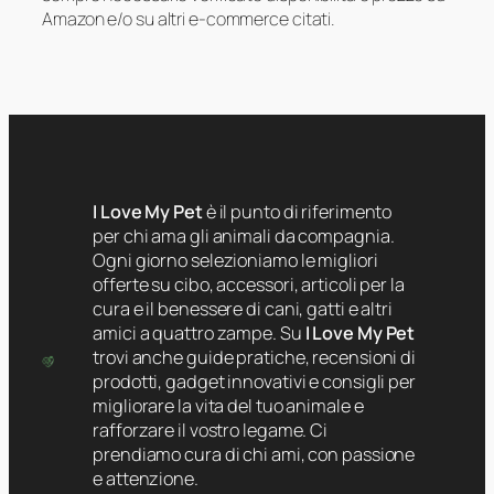
Amazon e/o su altri e-commerce citati.
I Love My Pet
è il punto di riferimento
per chi ama gli animali da compagnia.
Ogni giorno selezioniamo le migliori
offerte su cibo, accessori, articoli per la
cura e il benessere di cani, gatti e altri
amici a quattro zampe. Su
I Love My Pet
trovi anche guide pratiche, recensioni di
prodotti, gadget innovativi e consigli per
migliorare la vita del tuo animale e
rafforzare il vostro legame. Ci
prendiamo cura di chi ami, con passione
e attenzione.