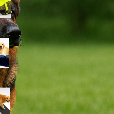
lago e piscina
Coperta impermeabile
Dreamzie per cani e gatti:
proteggere divano e letto con
un telo morbido e lavabile
Rampa iPetba per cani grandi:
accesso sicuro a letto e
divano senza stress per le
articolazioni