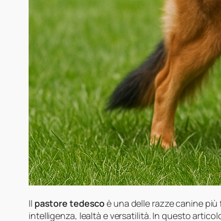
Il
pastore tedesco
è una delle razze canine più
intelligenza, lealtà e versatilità. In questo artic