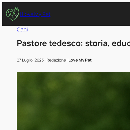
I Love My Pet
Cani
Pastore tedesco: storia, edu
–
27 Luglio, 2025
Redazione
I Love My Pet