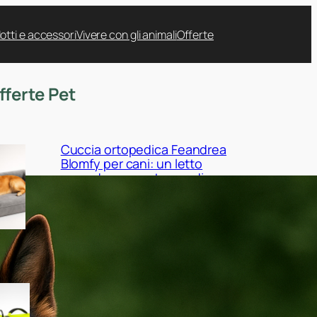
otti e accessori
Vivere con gli animali
Offerte
fferte Pet
Cuccia ortopedica Feandrea
Blomfy per cani: un letto
comodo per sostegno di
schiena e articolazioni
Giubbotto di salvataggio
Queenmore per cani:
sicurezza in acqua tra mare,