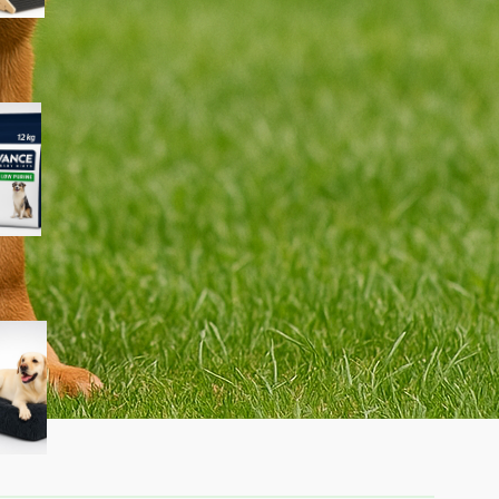
Advance Veterinary Diets
Urinary Low Purine per cani:
quando può aiutare davvero i
problemi urinari
KSIIA cuscino XL per cani
taglia grande: materassino
morbido e lavabile ideale per
l’interno