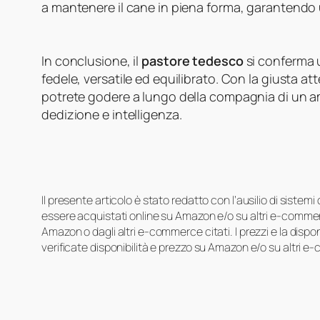
a mantenere il cane in piena forma, garantendo u
In conclusione, il
pastore tedesco
si conferma 
fedele, versatile ed equilibrato. Con la giusta a
potrete godere a lungo della compagnia di un a
dedizione e intelligenza.
Il presente articolo è stato redatto con l’ausilio di sistem
essere acquistati online su Amazon e/o su altri e-commerc
Amazon o dagli altri e-commerce citati. I prezzi e la disp
verificate disponibilità e prezzo su Amazon e/o su altri e