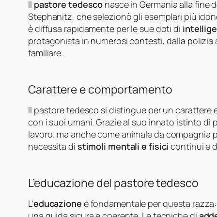
Il
pastore tedesco
nasce in Germania alla fine d
Stephanitz, che selezionò gli esemplari più idone
è diffusa rapidamente per le sue doti di
intellig
protagonista in numerosi contesti, dalla polizia
familiare.
Carattere e comportamento
Il pastore tedesco si distingue per un carattere
con i suoi umani. Grazie al suo innato istinto d
lavoro, ma anche come animale da compagnia pe
necessita di
stimoli mentali e fisici
continui e d
L’educazione del pastore tedesco
L’
educazione
è fondamentale per questa razza: 
una guida sicura e coerente. Le tecniche di
add