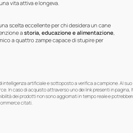
na vita attiva e longeva.
una scelta eccellente per chi desidera un cane
ttenzione a
storia, educazione e alimentazione
,
mico a quattro zampe capace di stupire per
i di intelligenza artificiale e sottoposto a verifica a campione. Al 
e. In caso di acquisto attraverso uno dei link presenti in pagina,
onibilità dei prodotti non sono aggiornati in tempo reale e potrebb
-commerce citati.