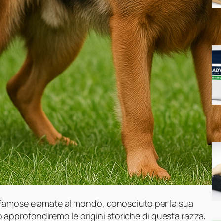
 famose e amate al mondo, conosciuto per la sua
olo approfondiremo le origini storiche di questa razza,