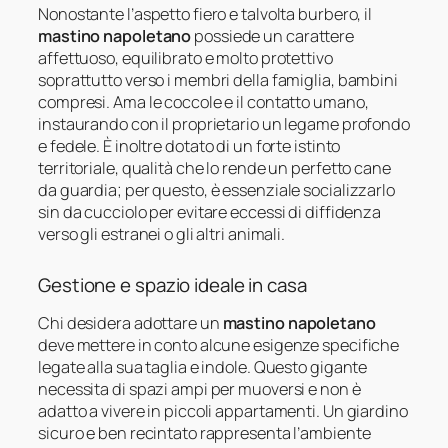
Nonostante l’aspetto fiero e talvolta burbero, il
mastino napoletano
possiede un carattere
affettuoso, equilibrato e molto protettivo
soprattutto verso i membri della famiglia, bambini
compresi. Ama le coccole e il contatto umano,
instaurando con il proprietario un legame profondo
e fedele. È inoltre dotato di un forte istinto
territoriale, qualità che lo rende un perfetto cane
da guardia; per questo, è essenziale socializzarlo
sin da cucciolo per evitare eccessi di diffidenza
verso gli estranei o gli altri animali.
Gestione e spazio ideale in casa
Chi desidera adottare un
mastino napoletano
deve mettere in conto alcune esigenze specifiche
legate alla sua taglia e indole. Questo gigante
necessita di spazi ampi per muoversi e non è
adatto a vivere in piccoli appartamenti. Un giardino
sicuro e ben recintato rappresenta l’ambiente