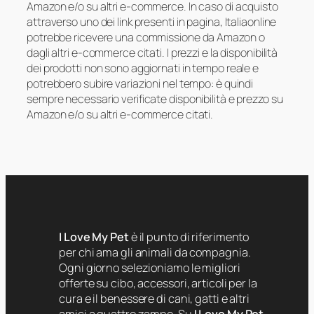
Amazon e/o su altri e-commerce. In caso di acquisto
attraverso uno dei link presenti in pagina, Italiaonline
potrebbe ricevere una commissione da Amazon o
dagli altri e-commerce citati. I prezzi e la disponibilità
dei prodotti non sono aggiornati in tempo reale e
potrebbero subire variazioni nel tempo: è quindi
sempre necessario verificate disponibilità e prezzo su
Amazon e/o su altri e-commerce citati.
I Love My Pet
è il punto di riferimento
per chi ama gli animali da compagnia.
Ogni giorno selezioniamo le migliori
offerte su cibo, accessori, articoli per la
cura e il benessere di cani, gatti e altri
amici a quattro zampe. Su
I Love My Pet