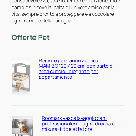
consapevolezza, spazio, tempo e dedizione, ma in
cambio si riceve la lealtà di un vero amico per la
vita, sempre pronto a proteggere e a coccolare
ogni membro della famiglia.
Offerte Pet
Recinto per cani in acrilico
MAMIZO 129×129 cm: box parto e
area cuccioli elegante per
appartamento
Roomark vasca lavaggio cani
professionale: il bagno di casa a
misura di toelettatore