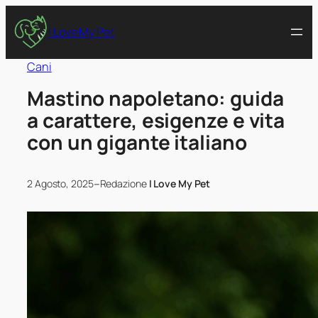
I Love My Pet
Cani
Mastino napoletano: guida
a carattere, esigenze e vita
con un gigante italiano
–
2 Agosto, 2025
Redazione
I Love My Pet