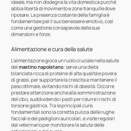
ideale, ma non disdegna la vita domestica purché
abbia libertà di movimento e zone tranquille dove
riposare. La presenza costante della famiglia è
fondamentale per il suo benessere emotivo, così
come una gestione consapevole delle sue
dimensioni e forze.
Alimentazione e cura della salute
L’alimentazione gioca un ruolo cruciale nella salute
del
mastino napoletano
: serve una dieta
bilanciata ricca di proteine di alta qualità e povera
di grassi, per supportare la crescita e mantenere il
peso ottimale, evitando rischi di obesità. Occorre
prestare attenzione anche alla somministrazione
del cibo, suddividendo i pasti per ridurre i rischi di
torsione gastrica. Tra le principali cure,
fondamentali sono la corretta pulizia delle rughe
facciali e dei padiglioni auricolari, e visite regolari
dal veterinario per monitorare la salute delle