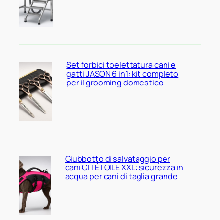
Set forbici toelettatura cani e
gatti JASON 6 in1: kit completo
per il grooming domestico
Giubbotto di salvataggio per
cani CITÉTOILE XXL: sicurezza in
acqua per cani di taglia grande