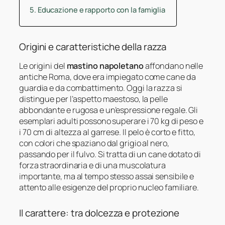
Educazione e rapporto con la famiglia
Origini e caratteristiche della razza
Le origini del
mastino napoletano
affondano nelle
antiche Roma, dove era impiegato come cane da
guardia e da combattimento. Oggi la razza si
distingue per l’aspetto maestoso, la pelle
abbondante e rugosa e un’espressione regale. Gli
esemplari adulti possono superare i 70 kg di peso e
i 70 cm di altezza al garrese. Il pelo è corto e fitto,
con colori che spaziano dal grigio al nero,
passando per il fulvo. Si tratta di un cane dotato di
forza straordinaria e di una muscolatura
importante, ma al tempo stesso assai sensibile e
attento alle esigenze del proprio nucleo familiare.
Il carattere: tra dolcezza e protezione