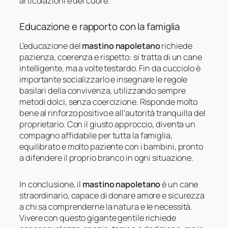
articolazioni e del cuore.
Educazione e rapporto con la famiglia
L’educazione del
mastino napoletano
richiede
pazienza, coerenza e rispetto: si tratta di un cane
intelligente, ma a volte testardo. Fin da cucciolo è
importante socializzarlo e insegnare le regole
basilari della convivenza, utilizzando sempre
metodi dolci, senza coercizione. Risponde molto
bene al rinforzo positivo e all’autorità tranquilla del
proprietario. Con il giusto approccio, diventa un
compagno affidabile per tutta la famiglia,
equilibrato e molto paziente con i bambini, pronto
a difendere il proprio branco in ogni situazione.
In conclusione, il
mastino napoletano
è un cane
straordinario, capace di donare amore e sicurezza
a chi sa comprenderne la natura e le necessità.
Vivere con questo gigante gentile richiede