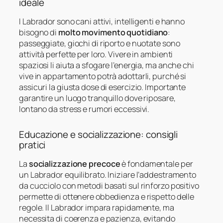
ideale
I Labrador sono cani attivi, intelligenti e hanno
bisogno di
molto movimento quotidiano
:
passeggiate, giochi di riporto e nuotate sono
attività perfette per loro. Vivere in ambienti
spaziosi li aiuta a sfogare l’energia, ma anche chi
vive in appartamento potrà adottarli, purché si
assicuri la giusta dose di esercizio. Importante
garantire un luogo tranquillo dove riposare,
lontano da stress e rumori eccessivi.
Educazione e socializzazione: consigli
pratici
La
socializzazione precoce
è fondamentale per
un Labrador equilibrato. Iniziare l’addestramento
da cucciolo con metodi basati sul rinforzo positivo
permette di ottenere obbedienza e rispetto delle
regole. Il Labrador impara rapidamente, ma
necessita di coerenza e pazienza, evitando