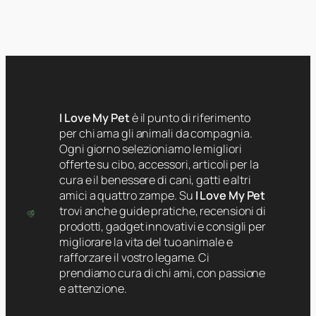
I Love My Pet
è il punto di riferimento
per chi ama gli animali da compagnia.
Ogni giorno selezioniamo le migliori
offerte su cibo, accessori, articoli per la
cura e il benessere di cani, gatti e altri
amici a quattro zampe. Su
I Love My Pet
trovi anche guide pratiche, recensioni di
prodotti, gadget innovativi e consigli per
migliorare la vita del tuo animale e
rafforzare il vostro legame. Ci
prendiamo cura di chi ami, con passione
e attenzione.