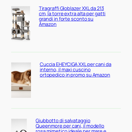
Tiragraffi Globlazer XXL da 213
cm, la torre extra alta per gatti
grandi in forte sconto su
Amazon
Cuccia EHEYCIGA XXL per cani da
interno, il maxi cuscino
ortopedico in promo su Amazon
Giubbotto di salvataggio
Queenmore per cani, il modello
rosa mimetico ideale per mare e