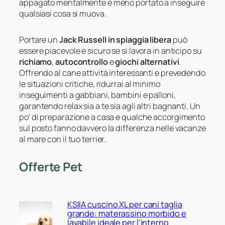
appagato mentalmente è meno portato a inseguire
qualsiasi cosa si muova.
Portare un
Jack Russell in spiaggia libera
può
essere piacevole e sicuro se si lavora in anticipo su
richiamo
,
autocontrollo
e
giochi alternativi
.
Offrendo al cane attività interessanti e prevedendo
le situazioni critiche, ridurrai al minimo
inseguimenti a gabbiani, bambini e palloni,
garantendo relax sia a te sia agli altri bagnanti. Un
po’ di preparazione a casa e qualche accorgimento
sul posto fanno davvero la differenza nelle vacanze
al mare con il tuo terrier.
Offerte Pet
KSIIA cuscino XL per cani taglia
grande: materassino morbido e
lavabile ideale per l’interno