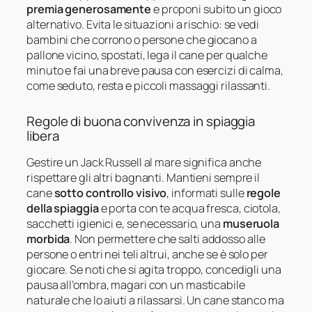
premia generosamente
e proponi subito un gioco
alternativo. Evita le situazioni a rischio: se vedi
bambini che corrono o persone che giocano a
pallone vicino, spostati, lega il cane per qualche
minuto e fai una breve pausa con esercizi di calma,
come seduto, resta e piccoli massaggi rilassanti.
Regole di buona convivenza in spiaggia
libera
Gestire un Jack Russell al mare significa anche
rispettare gli altri bagnanti. Mantieni sempre il
cane
sotto controllo visivo
, informati sulle
regole
della spiaggia
e porta con te acqua fresca, ciotola,
sacchetti igienici e, se necessario, una
museruola
morbida
. Non permettere che salti addosso alle
persone o entri nei teli altrui, anche se è solo per
giocare. Se noti che si agita troppo, concedigli una
pausa all’ombra, magari con un masticabile
naturale che lo aiuti a rilassarsi. Un cane stanco ma