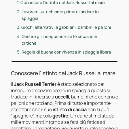
Conoscere l’istinto del Jack Russell al mare
Lavorare sul richiamo prima di andare in
spiaggia
Giochi alternativi a gabbiani, bambini e palloni
Gestire gli inseguimenti e le situazioni
critiche
Regole di buona convivenza in spiaggia libera
Conoscere l’istinto del Jack Russell al mare
Il
Jack Russell Terrier
è stato selezionato per
inseguire e scovare prede: in spiaggia questo si
traduce in rincorse a
uccelli
, bambini che corrono e
palloni che rotolano. Prima di tutto è importante
accettare che il suo
istinto di caccia
non si può
“spegnere”, ma solo
gestire
. Un cane stimolato da
mille movimenti intorno a sé farà più fatica ad
ascoltare il proprietario. Per questo è utile scegliere