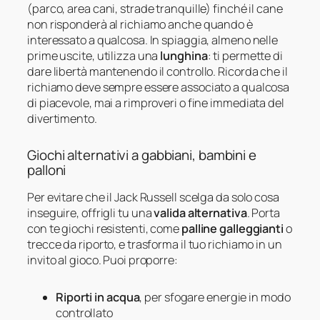
(parco, area cani, strade tranquille) finché il cane
non risponderà al richiamo anche quando è
interessato a qualcosa. In spiaggia, almeno nelle
prime uscite, utilizza una
lunghina
: ti permette di
dare libertà mantenendo il controllo. Ricorda che il
richiamo deve sempre essere associato a qualcosa
di piacevole, mai a rimproveri o fine immediata del
divertimento.
Giochi alternativi a gabbiani, bambini e
palloni
Per evitare che il Jack Russell scelga da solo cosa
inseguire, offrigli tu una
valida alternativa
. Porta
con te giochi resistenti, come
palline galleggianti
o
trecce da riporto, e trasforma il tuo richiamo in un
invito al gioco. Puoi proporre:
Riporti in acqua
, per sfogare energie in modo
controllato