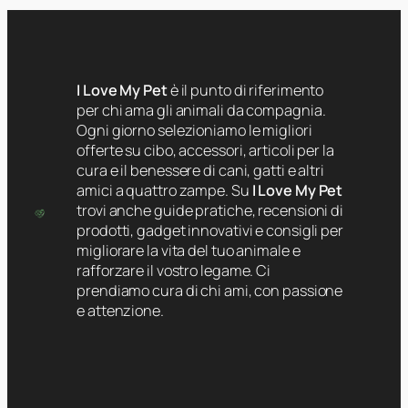
I Love My Pet
è il punto di riferimento
per chi ama gli animali da compagnia.
Ogni giorno selezioniamo le migliori
offerte su cibo, accessori, articoli per la
cura e il benessere di cani, gatti e altri
amici a quattro zampe. Su
I Love My Pet
trovi anche guide pratiche, recensioni di
prodotti, gadget innovativi e consigli per
migliorare la vita del tuo animale e
rafforzare il vostro legame. Ci
prendiamo cura di chi ami, con passione
e attenzione.