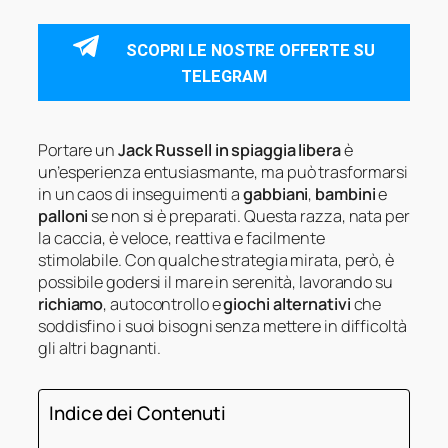
SCOPRI LE NOSTRE OFFERTE SU
TELEGRAM
Portare un
Jack Russell in spiaggia libera
è
un’esperienza entusiasmante, ma può trasformarsi
in un caos di inseguimenti a
gabbiani
,
bambini
e
palloni
se non si è preparati. Questa razza, nata per
la caccia, è veloce, reattiva e facilmente
stimolabile. Con qualche strategia mirata, però, è
possibile godersi il mare in serenità, lavorando su
richiamo
, autocontrollo e
giochi alternativi
che
soddisfino i suoi bisogni senza mettere in difficoltà
gli altri bagnanti.
Indice dei Contenuti