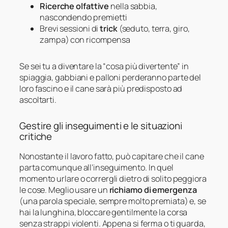
Ricerche olfattive
nella sabbia,
nascondendo premietti
Brevi sessioni di
trick
(seduto, terra, giro,
zampa) con ricompensa
Se sei tu a diventare la “cosa più divertente” in
spiaggia, gabbiani e palloni perderanno parte del
loro fascino e il cane sarà più predisposto ad
ascoltarti.
Gestire gli inseguimenti e le situazioni
critiche
Nonostante il lavoro fatto, può capitare che il cane
parta comunque all’inseguimento. In quel
momento urlare o corrergli dietro di solito peggiora
le cose. Meglio usare un
richiamo di emergenza
(una parola speciale, sempre molto premiata) e, se
hai la lunghina, bloccare gentilmente la corsa
senza strappi violenti. Appena si ferma o ti guarda,