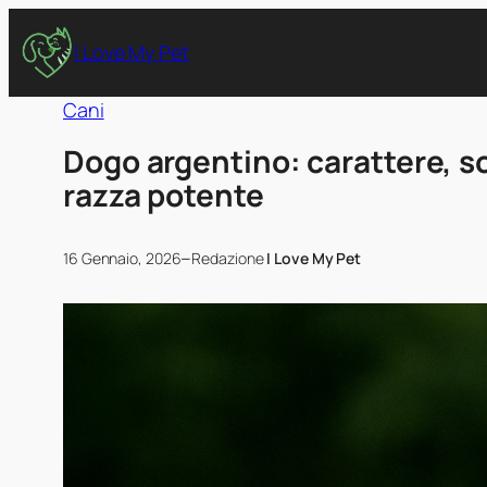
I Love My Pet
Cani
Dogo argentino: carattere, so
razza potente
–
16 Gennaio, 2026
Redazione
I Love My Pet