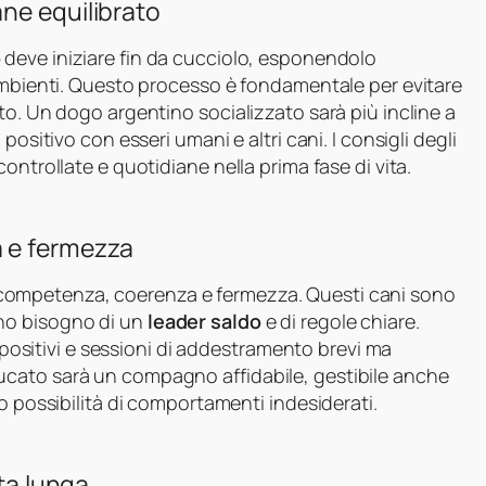
ne equilibrato
o
deve iniziare fin da cucciolo, esponendolo
 ambienti. Questo processo è fondamentale per evitare
to. Un dogo argentino socializzato sarà più incline a
ositivo con esseri umani e altri cani. I consigli degli
ontrollate e quotidiane nella prima fase di vita.
 e fermezza
competenza, coerenza e fermezza. Questi cani sono
no bisogno di un
leader saldo
e di regole chiare.
i positivi e sessioni di addestramento brevi ma
cato sarà un compagno affidabile, gestibile anche
o possibilità di comportamenti indesiderati.
ita lunga