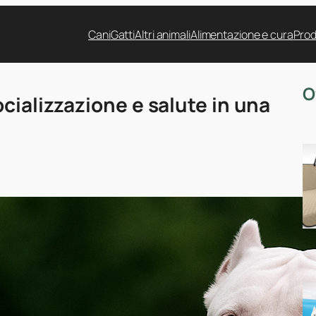
Cani
Gatti
Altri animali
Alimentazione e cura
Prod
O
cializzazione e salute in una