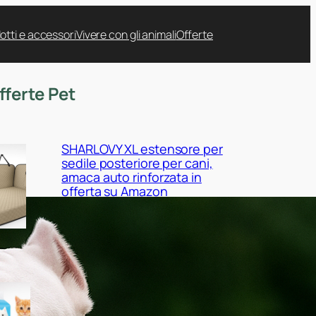
otti e accessori
Vivere con gli animali
Offerte
fferte Pet
SHARLOVY XL estensore per
sedile posteriore per cani,
amaca auto rinforzata in
offerta su Amazon
Nobleza tappetini igienici per
cani 120 pezzi, scorta maxi a
prezzo ribassato su Amazon