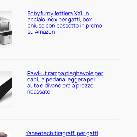
Fobyfurny lettiera XXL in
acciaio inox per gatti, box
chiuso con cassetto in promo
su Amazon
PawHut rampa pieghevole per
cani, la pedana leggera per
auto e divano ora a prezzo
ribassato
Yaheetech tiragraffi per gatti