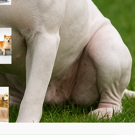
EHEYCIGA cuccia cane interno
taglia media, il letto divano
ortopedico in super offerta su
Amazon
Dreamzie coperta
impermeabile per cani 100×120
cm, copridivano double face in
sconto per chi vive con pet in
salotto