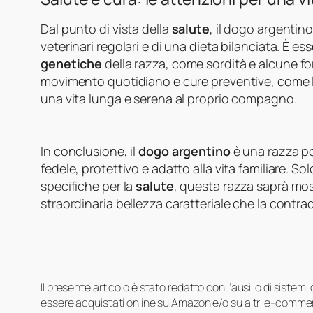
Dal punto di vista della
salute
, il dogo argentin
veterinari regolari e di una dieta bilanciata. È e
genetiche
della razza, come sordità e alcune for
movimento quotidiano e cure preventive, come la 
una vita lunga e serena al proprio compagno.
In conclusione, il
dogo argentino
è una razza po
fedele, protettivo e adatto alla vita familiare. So
specifiche per la
salute
, questa razza saprà most
straordinaria bellezza caratteriale che la contra
Il presente articolo è stato redatto con l’ausilio di sistem
essere acquistati online su Amazon e/o su altri e-commerc