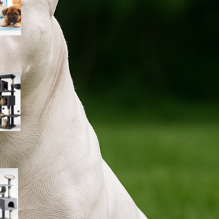
Feandrea albero per gatti 190
cm con amaca e grotte: torre
gigante in sconto su Amazon
PawHut albero tiragraffi a
colonna 165 cm, graffiatoio
alto per gatti a prezzo
imperdibile su Amazon