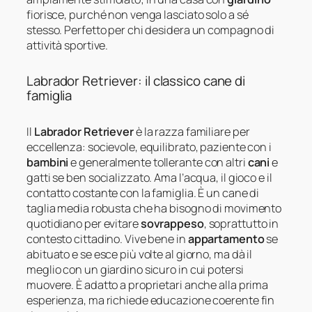
fiorisce, purché non venga lasciato solo a sé
stesso. Perfetto per chi desidera un compagno di
attività sportive.
Labrador Retriever: il classico cane di
famiglia
Il
Labrador Retriever
è la razza familiare per
eccellenza: socievole, equilibrato, paziente con i
bambini
e generalmente tollerante con altri
cani
e
gatti se ben socializzato. Ama l’acqua, il gioco e il
contatto costante con la famiglia. È un cane di
taglia media robusta che ha bisogno di movimento
quotidiano per evitare
sovrappeso
, soprattutto in
contesto cittadino. Vive bene in
appartamento
se
abituato e se esce più volte al giorno, ma dà il
meglio con un giardino sicuro in cui potersi
muovere. È adatto a proprietari anche alla prima
esperienza, ma richiede educazione coerente fin