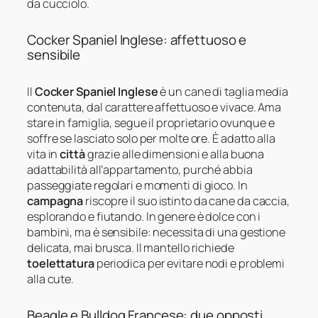
da cucciolo.
Cocker Spaniel Inglese: affettuoso e
sensibile
Il
Cocker Spaniel Inglese
è un cane di taglia media
contenuta, dal carattere affettuoso e vivace. Ama
stare in famiglia, segue il proprietario ovunque e
soffre se lasciato solo per molte ore. È adatto alla
vita in
città
grazie alle dimensioni e alla buona
adattabilità all’appartamento, purché abbia
passeggiate regolari e momenti di gioco. In
campagna
riscopre il suo istinto da cane da caccia,
esplorando e fiutando. In genere è dolce con i
bambini, ma è sensibile: necessita di una gestione
delicata, mai brusca. Il mantello richiede
toelettatura
periodica per evitare nodi e problemi
alla cute.
Beagle e Bulldog Francese: due opposti