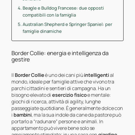
Beagle e Bulldog Francese: due opposti
compatibili con la famiglia
Australian Shepherd e Springer Spaniel: per
famiglie dinamiche
Border Collie: energia e intelligenza da
gestire
Il
Border Collie
è uno dei cani più
intelligenti
al
mondo, ideale per famiglie attive che vivono tra
parchi cittadini e sentieri di campagna. Ha un
bisogno elevato di
esercizio fisico
e mentale:
giochi di ricerca, attività di agility, lunghe
passeggiate quotidiane. È generalmente dolce con
i
bambini
, ma la sua indole da cane da pastore può
portarlo a “radunare” persone e animali. In
appartamento può vivere bene solo se
ampiamente stimolato; in una casa con
giardino