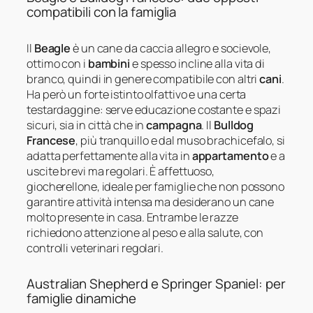
compatibili con la famiglia
Il
Beagle
è un cane da caccia allegro e socievole,
ottimo con i
bambini
e spesso incline alla vita di
branco, quindi in genere compatibile con altri
cani
.
Ha però un forte istinto olfattivo e una certa
testardaggine: serve educazione costante e spazi
sicuri, sia in città che in
campagna
. Il
Bulldog
Francese
, più tranquillo e dal muso brachicefalo, si
adatta perfettamente alla vita in
appartamento
e a
uscite brevi ma regolari. È affettuoso,
giocherellone, ideale per famiglie che non possono
garantire attività intensa ma desiderano un cane
molto presente in casa. Entrambe le razze
richiedono attenzione al peso e alla salute, con
controlli veterinari regolari.
Australian Shepherd e Springer Spaniel: per
famiglie dinamiche