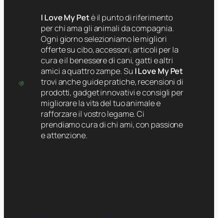
I Love My Pet
è il punto di riferimento
per chi ama gli animali da compagnia.
Ogni giorno selezioniamo le migliori
offerte su cibo, accessori, articoli per la
cura e il benessere di cani, gatti e altri
amici a quattro zampe. Su
I Love My Pet
trovi anche guide pratiche, recensioni di
prodotti, gadget innovativi e consigli per
migliorare la vita del tuo animale e
rafforzare il vostro legame. Ci
prendiamo cura di chi ami, con passione
e attenzione.