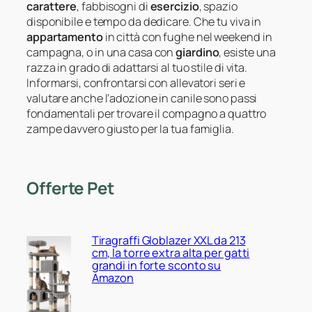
carattere
, fabbisogni di
esercizio
, spazio
disponibile e tempo da dedicare. Che tu viva in
appartamento
in città con fughe nel weekend in
campagna, o in una casa con
giardino
, esiste una
razza in grado di adattarsi al tuo stile di vita.
Informarsi, confrontarsi con allevatori seri e
valutare anche l’adozione in canile sono passi
fondamentali per trovare il compagno a quattro
zampe davvero giusto per la tua famiglia.
Offerte Pet
Tiragraffi Globlazer XXL da 213
cm, la torre extra alta per gatti
grandi in forte sconto su
Amazon