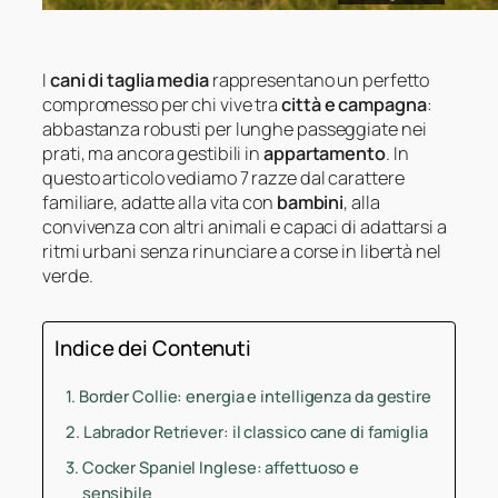
I
cani di taglia media
rappresentano un perfetto
compromesso per chi vive tra
città e campagna
:
abbastanza robusti per lunghe passeggiate nei
prati, ma ancora gestibili in
appartamento
. In
questo articolo vediamo 7 razze dal carattere
familiare, adatte alla vita con
bambini
, alla
convivenza con altri animali e capaci di adattarsi a
ritmi urbani senza rinunciare a corse in libertà nel
verde.
Indice dei Contenuti
Border Collie: energia e intelligenza da gestire
Labrador Retriever: il classico cane di famiglia
Cocker Spaniel Inglese: affettuoso e
sensibile