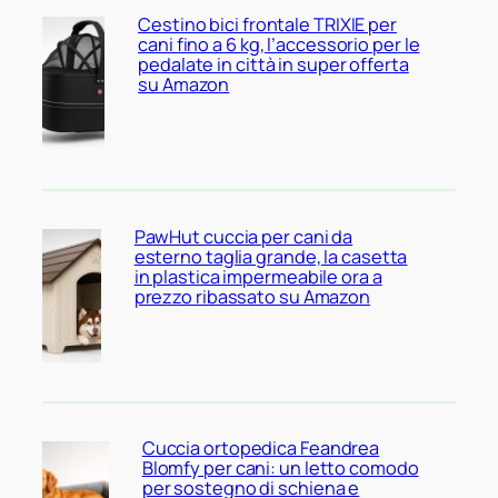
Cestino bici frontale TRIXIE per
cani fino a 6 kg, l’accessorio per le
pedalate in città in super offerta
su Amazon
PawHut cuccia per cani da
esterno taglia grande, la casetta
in plastica impermeabile ora a
prezzo ribassato su Amazon
Cuccia ortopedica Feandrea
Blomfy per cani: un letto comodo
per sostegno di schiena e