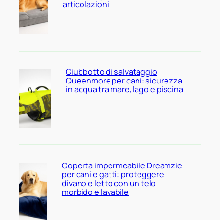
articolazioni
Giubbotto di salvataggio
Queenmore per cani: sicurezza
in acqua tra mare, lago e piscina
Coperta impermeabile Dreamzie
per cani e gatti: proteggere
divano e letto con un telo
morbido e lavabile