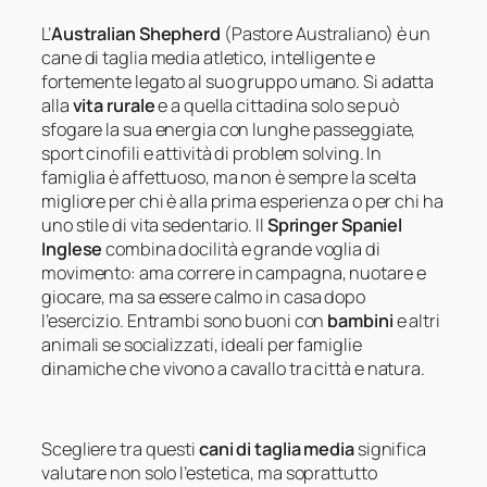
L’
Australian Shepherd
(Pastore Australiano) è un
cane di taglia media atletico, intelligente e
fortemente legato al suo gruppo umano. Si adatta
alla
vita rurale
e a quella cittadina solo se può
sfogare la sua energia con lunghe passeggiate,
sport cinofili e attività di problem solving. In
famiglia è affettuoso, ma non è sempre la scelta
migliore per chi è alla prima esperienza o per chi ha
uno stile di vita sedentario. Il
Springer Spaniel
Inglese
combina docilità e grande voglia di
movimento: ama correre in campagna, nuotare e
giocare, ma sa essere calmo in casa dopo
l’esercizio. Entrambi sono buoni con
bambini
e altri
animali se socializzati, ideali per famiglie
dinamiche che vivono a cavallo tra città e natura.
Scegliere tra questi
cani di taglia media
significa
valutare non solo l’estetica, ma soprattutto