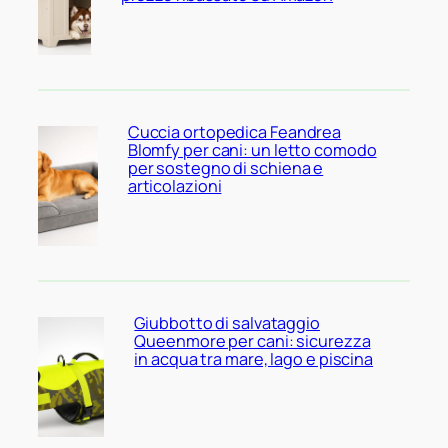
Cuccia ortopedica Feandrea
Blomfy per cani: un letto comodo
per sostegno di schiena e
articolazioni
Giubbotto di salvataggio
Queenmore per cani: sicurezza
in acqua tra mare, lago e piscina