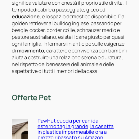
significa valutare con onestà il proprio stile di vita, il
tempo dedicabile a passeggiate, gioco ed
educazione
, e lo spazio domestico disponibile. Dal
golden retriever al bulldog inglese, passando per
beagle, cocker, border collie, schnauzer medio e
pastore australiano, esiste il cane giusto per quasi
ogni famiglia. Informarsi in anticipo sulle esigenze
di
movimento
, carattere e convivenza con bambini
aiuta a costruire una relazione serena e duratura,
nel rispetto del benessere dell’animale e delle
aspettative di tutti i membri della casa.
Offerte Pet
PawHut cuccia per cani da
esterno taglia grande, la casetta
in plastica impermeabile ora a
prezzo ribassato su Amazon