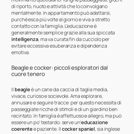
di riporto, nuoto e attività che lo coinvolgano
mentalmente. In appartamento può adattarsi,
purché esca più volte al giorno e viva a stretto
contatto con la famiglia. L’educazione è
generalmente semplice grazie alla sua spiccata
intelligenza
, ma va curata fin da cucciolo per
evitare eccessiva esuberanza e dipendenza
emotiva.
Beagle e cocker: piccoli esploratori dal
cuore tenero
Il
beagle
è un cane da caccia di taglia media,
vivace, curioso e socievole. Ama esplorare,
annusare e seguire tracce: per questo necessita di
passeggiate ricche di stimoli e di un giardino ben
recintato. In famiglia è affettuoso e allegro, ma può
essere un po’ testardo: serve un’
educazione
coerente
e paziente. Il
cocker spaniel
, sia inglese