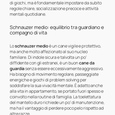
di giochi, ma è fondamentale impostare da subito
regole chiare, socializzazione precoce e attività
mentali quotidiane.
Schnauzer medio: equilibrio tra guardiano e
compagno di vita
Lo
schnauzer medio
è un cane vigile e protettivo,
ma anche molto affezionato al suo nucleo
familiare. Di indole sicura e talvolta un po’
diffidente con gli estranei, è un buon
cane da
guardia
senza essere eccessivamente aggressivo.
Ha bisogno di movimento regolare, passeggiate
energiche e giochi di problem solving per
soddisfare la sua vivacità mentale. È adatto anche
alla vita in appartamento, se portato fuori spesso e
coinvolto nella routine di famiglia. La toelettatura
del mantello duro richiede un po’ di manutenzione,
ma ha il vantaggio di perdere poco pelo rispetto ad
altre razze.