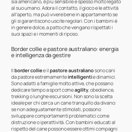
sia americano, è più sensibile e spesso molto legato
al suo umano. Adora il contatto, il gioco e le attività
all’aperto, ma può vivere bene in appartamento se
gli si garantiscono uscite regolari. Con i bambini è
in genere dolce, a patto che vengano rispettati i
suoi spazi e i momenti di riposo.
Border collie e pastore australiano: energia
e intelligenza da gestire
Il
border collie
e il
pastore australiano
sono cani
da pastore estremamente
intelligenti
e dinamici.
Sono adatti a famiglie molto attive, che possano
dedicare tempo a sport come
agility
, obedience,
trekking o lunghe escursioni. Non sono la scelta
ideale per chi cerca un cane tranquillo da divano:
se non adeguatamente stimolati, possono
sviluppare comportamenti problematici come
distruzione o iperattività. Con bambini educati al
rispetto del cane possono essere ottimi compagni