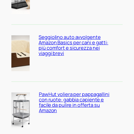
Seggiolino auto avvolgente
Amazon Basics per cani e gatti:
più comfort e sicurezza nei
viaggi brevi
PawHut voliera per pappagallini
con ruote: gabbia capiente e
facile da pulire in offerta su
Amazon