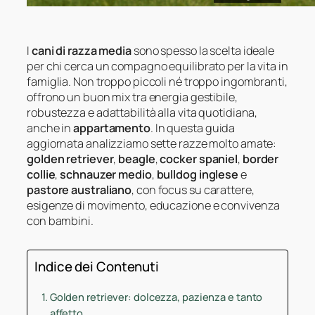
I
cani di razza media
sono spesso la scelta ideale
per chi cerca un compagno equilibrato per la vita in
famiglia. Non troppo piccoli né troppo ingombranti,
offrono un buon mix tra energia gestibile,
robustezza e adattabilità alla vita quotidiana,
anche in
appartamento
. In questa guida
aggiornata analizziamo sette razze molto amate:
golden retriever
,
beagle
,
cocker spaniel
,
border
collie
,
schnauzer medio
,
bulldog inglese
e
pastore australiano
, con focus su carattere,
esigenze di movimento, educazione e convivenza
con bambini.
Indice dei Contenuti
Golden retriever: dolcezza, pazienza e tanto
affetto