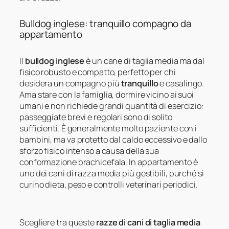
Bulldog inglese: tranquillo compagno da
appartamento
Il
bulldog inglese
è un cane di taglia media ma dal
fisico robusto e compatto, perfetto per chi
desidera un compagno più
tranquillo
e casalingo.
Ama stare con la famiglia, dormire vicino ai suoi
umani e non richiede grandi quantità di esercizio:
passeggiate brevi e regolari sono di solito
sufficienti. È generalmente molto paziente con i
bambini, ma va protetto dal caldo eccessivo e dallo
sforzo fisico intenso a causa della sua
conformazione brachicefala. In appartamento è
uno dei cani di razza media più gestibili, purché si
curino dieta, peso e controlli veterinari periodici.
Scegliere tra queste
razze di cani di taglia media