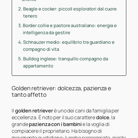
Beagle e cocker: piccoli esploratori dal cuore
tenero
Border collie e pastore australiano: energia e
intelligenza da gestire
Schnauzer medio: equilibrio tra guardiano e
compagno di vita
Bulldog inglese: tranquillo compagno da
appartamento
Golden retriever: dolcezza, pazienza e
tanto affetto
Il
golden retriever
è uno dei cani da famiglia per
eccellenza. È noto per il suo carattere
dolce
, la
grande
pazienza con i bambini
e la voglia di
compiacere il proprietario. Ha bisogno di
movimento quotidiano: lunghe passeggiate, giochi