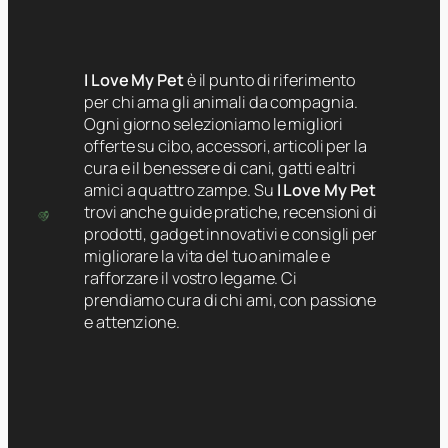
I Love My Pet
è il punto di riferimento
per chi ama gli animali da compagnia.
Ogni giorno selezioniamo le migliori
offerte su cibo, accessori, articoli per la
cura e il benessere di cani, gatti e altri
amici a quattro zampe. Su
I Love My Pet
trovi anche guide pratiche, recensioni di
prodotti, gadget innovativi e consigli per
migliorare la vita del tuo animale e
rafforzare il vostro legame. Ci
prendiamo cura di chi ami, con passione
e attenzione.