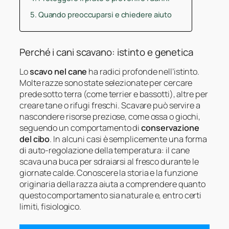
Quando preoccuparsi e chiedere aiuto
Perché i cani scavano: istinto e genetica
Lo
scavo nel cane
ha radici profonde nell’istinto.
Molte razze sono state selezionate per cercare
prede sotto terra (come terrier e bassotti), altre per
creare tane o rifugi freschi. Scavare può servire a
nascondere risorse preziose, come ossa o giochi,
seguendo un comportamento di
conservazione
del cibo
. In alcuni casi è semplicemente una forma
di auto-regolazione della temperatura: il cane
scava una buca per sdraiarsi al fresco durante le
giornate calde. Conoscere la storia e la funzione
originaria della razza aiuta a comprendere quanto
questo comportamento sia naturale e, entro certi
limiti, fisiologico.