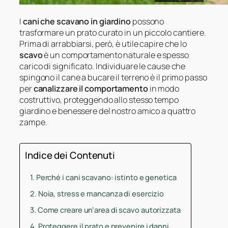
I
cani che scavano in giardino
possono
trasformare un prato curato in un piccolo cantiere.
Prima di arrabbiarsi, però, è utile capire che lo
scavo
è un comportamento naturale e spesso
carico di significato. Individuare le cause che
spingono il cane a bucare il terreno è il primo passo
per
canalizzare il comportamento
in modo
costruttivo, proteggendo allo stesso tempo
giardino e benessere del nostro amico a quattro
zampe.
Indice dei Contenuti
Perché i cani scavano: istinto e genetica
Noia, stress e mancanza di esercizio
Come creare un’area di scavo autorizzata
Proteggere il prato e prevenire i danni