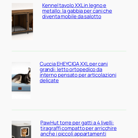
Kennel tavolo XXL in legno e
metallo: la gabbia per cani che
diventa mobile da salotto
Cuccia EHEYCIGA XXL per cani
grandi: letto ortopedico da
interno pensato per articolazioni
delicate
PawHut torre per gatti a 4 livelli:
tiragraffi compatto per arricchire
anche i piccoli appartamenti