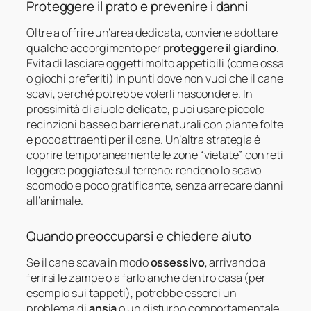
Proteggere il prato e prevenire i danni
Oltre a offrire un’area dedicata, conviene adottare
qualche accorgimento per
proteggere il giardino
.
Evita di lasciare oggetti molto appetibili (come ossa
o giochi preferiti) in punti dove non vuoi che il cane
scavi, perché potrebbe volerli nascondere. In
prossimità di aiuole delicate, puoi usare piccole
recinzioni basse o barriere naturali con piante folte
e poco attraenti per il cane. Un’altra strategia è
coprire temporaneamente le zone “vietate” con reti
leggere poggiate sul terreno: rendono lo scavo
scomodo e poco gratificante, senza arrecare danni
all’animale.
Quando preoccuparsi e chiedere aiuto
Se il cane scava in modo
ossessivo
, arrivando a
ferirsi le zampe o a farlo anche dentro casa (per
esempio sui tappeti), potrebbe esserci un
problema di
ansia
o un disturbo comportamentale