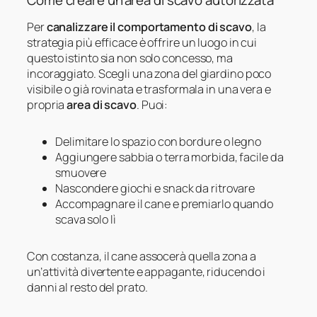
Per
canalizzare il comportamento di scavo
, la
strategia più efficace è offrire un luogo in cui
questo istinto sia non solo concesso, ma
incoraggiato. Scegli una zona del giardino poco
visibile o già rovinata e trasformala in una vera e
propria
area di scavo
. Puoi:
Delimitare lo spazio con bordure o legno
Aggiungere sabbia o terra morbida, facile da
smuovere
Nascondere giochi e snack da ritrovare
Accompagnare il cane e premiarlo quando
scava solo lì
Con costanza, il cane assocerà quella zona a
un’attività divertente e appagante, riducendo i
danni al resto del prato.