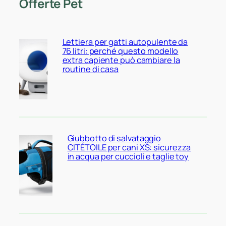
Offerte Pet
Lettiera per gatti autopulente da
76 litri: perché questo modello
extra capiente può cambiare la
routine di casa
Giubbotto di salvataggio
CITÉTOILE per cani XS: sicurezza
in acqua per cuccioli e taglie toy