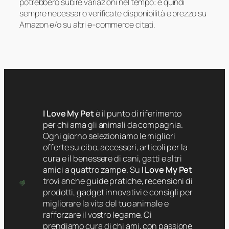
potrebbero subire variazioni nel tempo: è quindi
sempre necessario verificate disponibilità e prezzo su
Amazon e/o su altri e-commerce citati.
I Love My Pet
è il punto di riferimento
per chi ama gli animali da compagnia.
Ogni giorno selezioniamo le migliori
offerte su cibo, accessori, articoli per la
cura e il benessere di cani, gatti e altri
amici a quattro zampe. Su
I Love My Pet
trovi anche guide pratiche, recensioni di
prodotti, gadget innovativi e consigli per
migliorare la vita del tuo animale e
rafforzare il vostro legame. Ci
prendiamo cura di chi ami, con passione