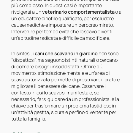
più complesso. In questi casi è importante
rivolgersi a un
veterinario comportamentalista
o a
un educatore cinofilo qualificato, per escludere
cause mediche e impostare un percorso mirato.
Intervenire per tempo evita che lo scavo diventi
un’abitudine radicata e difficile da modificare.
In sintesi, i
cani che scavano in giardino
non sono
“dispettosi”, ma seguono istinti naturali o cercano
di colmare bisogni insoddisfatti. Offrire più
movimento, stimolazione mentale e un’area di
scavo autorizzata permette di preservare il prato e
migliorare il benessere del cane. Osservare il
contesto in cui lo scavo si manifesta e, se
necessario, farsi guidare da un professionista, è la
chiave per trasformare un problema fastidioso in
un’attività gestita, sicura e perfino divertente per
tutta la famiglia.