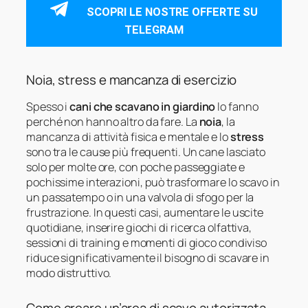
SCOPRI LE NOSTRE OFFERTE SU
TELEGRAM
Noia, stress e mancanza di esercizio
Spesso i
cani che scavano in giardino
lo fanno
perché non hanno altro da fare. La
noia
, la
mancanza di attività fisica e mentale e lo
stress
sono tra le cause più frequenti. Un cane lasciato
solo per molte ore, con poche passeggiate e
pochissime interazioni, può trasformare lo scavo in
un passatempo o in una valvola di sfogo per la
frustrazione. In questi casi, aumentare le uscite
quotidiane, inserire giochi di ricerca olfattiva,
sessioni di training e momenti di gioco condiviso
riduce significativamente il bisogno di scavare in
modo distruttivo.
Come creare un’area di scavo autorizzata