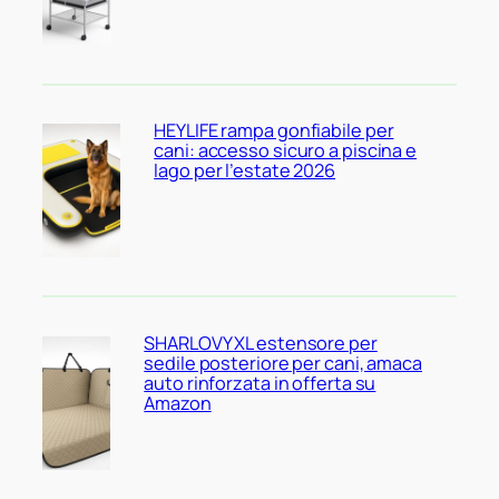
HEYLIFE rampa gonfiabile per
cani: accesso sicuro a piscina e
lago per l’estate 2026
SHARLOVY XL estensore per
sedile posteriore per cani, amaca
auto rinforzata in offerta su
Amazon