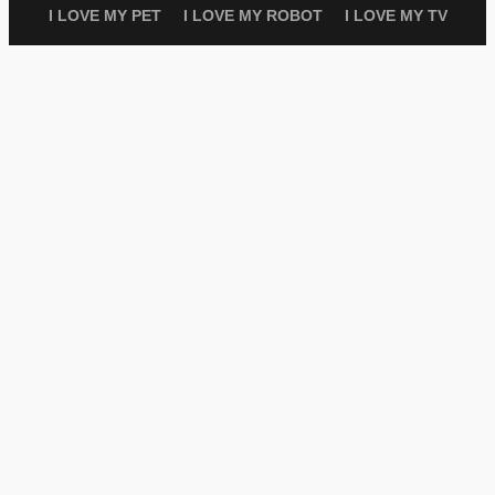
I LOVE MY PET
I LOVE MY ROBOT
I LOVE MY TV