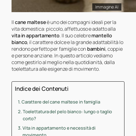
Immagine AI
Il
cane maltese
è uno dei compagni ideali per la
vita domestica: piccolo, affettuoso e adatto alla
vita in appartamento
. Il suo celebre
mantello
bianco
, il carattere dolce e la grande adattabilità lo
rendono perfetto per famiglie con
bambini
, coppie
e persone anziane. In questo articolo vediamo
come gestirlo al meglio nella quotidianità, dalla
toelettatura alle esigenze di movimento.
Indice dei Contenuti
Carattere del cane maltese in famiglia
Toelettatura del pelo bianco: lungo o taglio
corto?
Vita in appartamento e necessità di
movimento