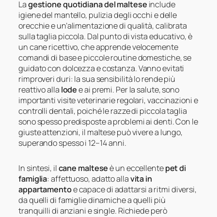
La
gestione quotidiana del maltese
include
igiene del mantello, pulizia degli occhi e delle
orecchie e un’alimentazione di qualità, calibrata
sulla taglia piccola. Dal punto di vista educativo, è
un cane ricettivo, che apprende velocemente
comandi di base e piccole routine domestiche, se
guidato con dolcezza e costanza. Vanno evitati
rimproveri duri: la sua sensibilità lo rende più
reattivo alla
lode
e ai premi. Per la salute, sono
importanti visite veterinarie regolari, vaccinazioni e
controlli dentali, poiché le razze di piccola taglia
sono spesso predisposte a problemi ai denti. Con le
giuste attenzioni, il maltese può vivere a lungo,
superando spesso i 12–14 anni.
In sintesi, il
cane maltese
è un eccellente
pet di
famiglia
: affettuoso, adatto alla
vita in
appartamento
e capace di adattarsi a ritmi diversi,
da quelli di famiglie dinamiche a quelli più
tranquilli di anziani e single. Richiede però