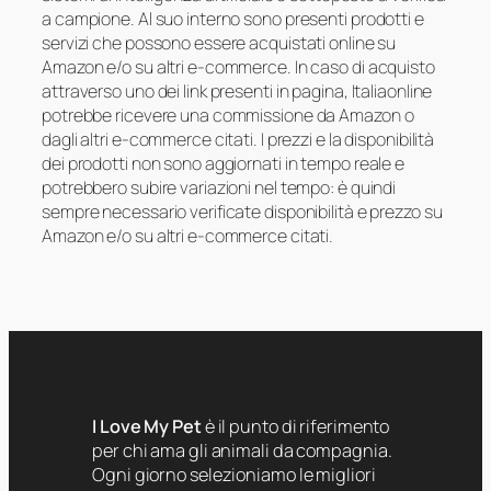
a campione. Al suo interno sono presenti prodotti e
servizi che possono essere acquistati online su
Amazon e/o su altri e-commerce. In caso di acquisto
attraverso uno dei link presenti in pagina, Italiaonline
potrebbe ricevere una commissione da Amazon o
dagli altri e-commerce citati. I prezzi e la disponibilità
dei prodotti non sono aggiornati in tempo reale e
potrebbero subire variazioni nel tempo: è quindi
sempre necessario verificate disponibilità e prezzo su
Amazon e/o su altri e-commerce citati.
I Love My Pet
è il punto di riferimento
per chi ama gli animali da compagnia.
Ogni giorno selezioniamo le migliori