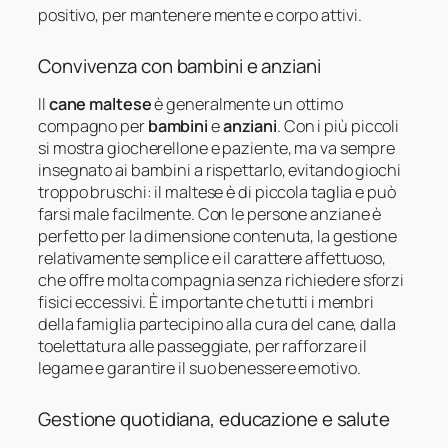
positivo, per mantenere mente e corpo attivi.
Convivenza con bambini e anziani
Il
cane maltese
è generalmente un ottimo
compagno per
bambini
e
anziani
. Con i più piccoli
si mostra giocherellone e paziente, ma va sempre
insegnato ai bambini a rispettarlo, evitando giochi
troppo bruschi: il maltese è di piccola taglia e può
farsi male facilmente. Con le persone anziane è
perfetto per la dimensione contenuta, la gestione
relativamente semplice e il carattere affettuoso,
che offre molta compagnia senza richiedere sforzi
fisici eccessivi. È importante che tutti i membri
della famiglia partecipino alla cura del cane, dalla
toelettatura alle passeggiate, per rafforzare il
legame e garantire il suo benessere emotivo.
Gestione quotidiana, educazione e salute