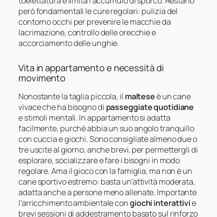
toelettatura e limita l’accumulo di sporco. Restano
però fondamentali le cure regolari: pulizia del
contorno occhi per prevenire le macchie da
lacrimazione, controllo delle orecchie e
accorciamento delle unghie.
Vita in appartamento e necessità di
movimento
Nonostante la taglia piccola, il
maltese
è un cane
vivace che ha bisogno di
passeggiate quotidiane
e stimoli mentali. In appartamento si adatta
facilmente, purché abbia un suo angolo tranquillo
con cuccia e giochi. Sono consigliate almeno due o
tre uscite al giorno, anche brevi, per permettergli di
esplorare, socializzare e fare i bisogni in modo
regolare. Ama il gioco con la famiglia, ma non è un
cane sportivo estremo: basta un’attività moderata,
adatta anche a persone meno allenate. Importante
l’arricchimento ambientale con
giochi interattivi
e
brevi sessioni di addestramento basato sul rinforzo