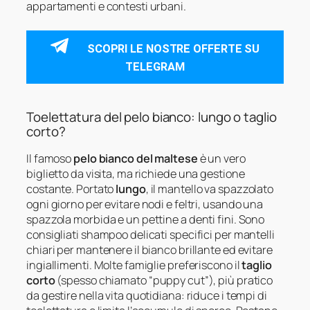
appartamenti e contesti urbani.
SCOPRI LE NOSTRE OFFERTE SU
TELEGRAM
Toelettatura del pelo bianco: lungo o taglio
corto?
Il famoso
pelo bianco del maltese
è un vero
biglietto da visita, ma richiede una gestione
costante. Portato
lungo
, il mantello va spazzolato
ogni giorno per evitare nodi e feltri, usando una
spazzola morbida e un pettine a denti fini. Sono
consigliati shampoo delicati specifici per mantelli
chiari per mantenere il bianco brillante ed evitare
ingiallimenti. Molte famiglie preferiscono il
taglio
corto
(spesso chiamato “puppy cut”), più pratico
da gestire nella vita quotidiana: riduce i tempi di