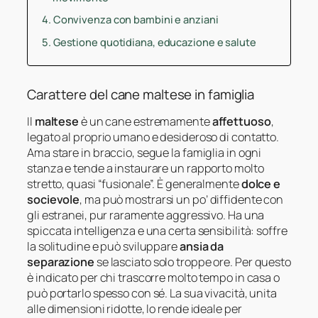
Convivenza con bambini e anziani
Gestione quotidiana, educazione e salute
Carattere del cane maltese in famiglia
Il
maltese
è un cane estremamente
affettuoso
,
legato al proprio umano e desideroso di contatto.
Ama stare in braccio, segue la famiglia in ogni
stanza e tende a instaurare un rapporto molto
stretto, quasi “fusionale”. È generalmente
dolce e
socievole
, ma può mostrarsi un po’ diffidente con
gli estranei, pur raramente aggressivo. Ha una
spiccata intelligenza e una certa sensibilità: soffre
la solitudine e può sviluppare
ansia da
separazione
se lasciato solo troppe ore. Per questo
è indicato per chi trascorre molto tempo in casa o
può portarlo spesso con sé. La sua vivacità, unita
alle dimensioni ridotte, lo rende ideale per