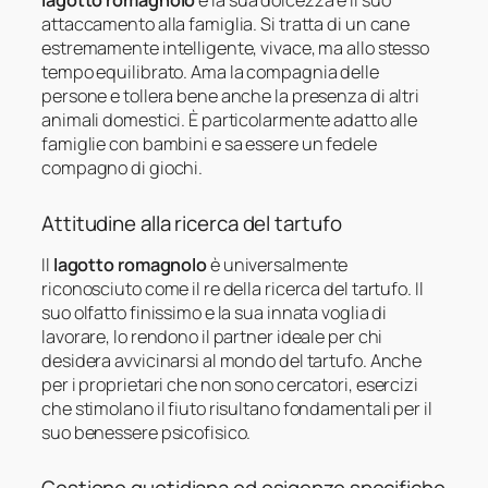
lagotto romagnolo
è la sua dolcezza e il suo
attaccamento alla famiglia. Si tratta di un cane
estremamente intelligente, vivace, ma allo stesso
tempo equilibrato. Ama la compagnia delle
persone e tollera bene anche la presenza di altri
animali domestici. È particolarmente adatto alle
famiglie con bambini e sa essere un fedele
compagno di giochi.
Attitudine alla ricerca del tartufo
Il
lagotto romagnolo
è universalmente
riconosciuto come il re della ricerca del tartufo. Il
suo olfatto finissimo e la sua innata voglia di
lavorare, lo rendono il partner ideale per chi
desidera avvicinarsi al mondo del tartufo. Anche
per i proprietari che non sono cercatori, esercizi
che stimolano il fiuto risultano fondamentali per il
suo benessere psicofisico.