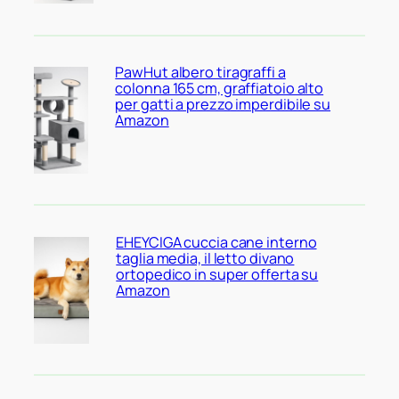
PawHut albero tiragraffi a
colonna 165 cm, graffiatoio alto
per gatti a prezzo imperdibile su
Amazon
EHEYCIGA cuccia cane interno
taglia media, il letto divano
ortopedico in super offerta su
Amazon