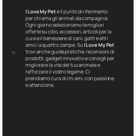
I Love My Pet
è il punto di riferimento
per chi ama gli animali da compagnia.
Ogni giorno selezioniamo le migliori
offerte su cibo, accessori, articoli per la
cura e il benessere di cani, gatti e altri
amici a quattro zampe. Su
I Love My Pet
trovi anche guide pratiche, recensioni di
prodotti, gadget innovativi e consigli per
migliorare la vita del tuo animale e
rafforzare il vostro legame. Ci
prendiamo cura di chi ami, con passione
e attenzione.