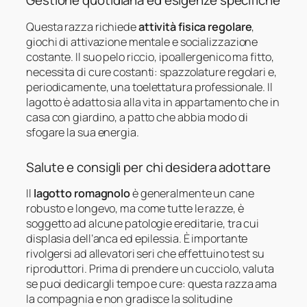
Gestione quotidiana ed esigenze specifiche
Questa razza richiede
attività fisica regolare
,
giochi di attivazione mentale e socializzazione
costante. Il suo pelo riccio, ipoallergenico ma fitto,
necessita di cure costanti: spazzolature regolari e,
periodicamente, una toelettatura professionale. Il
lagotto è adatto sia alla vita in appartamento che in
casa con giardino, a patto che abbia modo di
sfogare la sua energia.
Salute e consigli per chi desidera adottare
Il
lagotto romagnolo
è generalmente un cane
robusto e longevo, ma come tutte le razze, è
soggetto ad alcune patologie ereditarie, tra cui
displasia dell’anca ed epilessia. È importante
rivolgersi ad allevatori seri che effettuino test su
riproduttori. Prima di prendere un cucciolo, valuta
se puoi dedicargli tempo e cure: questa razza ama
la compagnia e non gradisce la solitudine