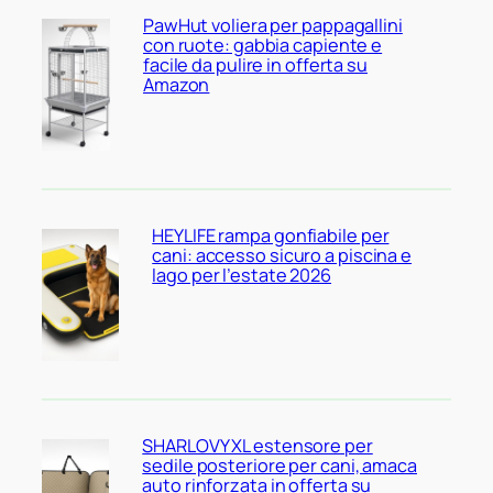
PawHut voliera per pappagallini
con ruote: gabbia capiente e
facile da pulire in offerta su
Amazon
HEYLIFE rampa gonfiabile per
cani: accesso sicuro a piscina e
lago per l’estate 2026
SHARLOVY XL estensore per
sedile posteriore per cani, amaca
auto rinforzata in offerta su