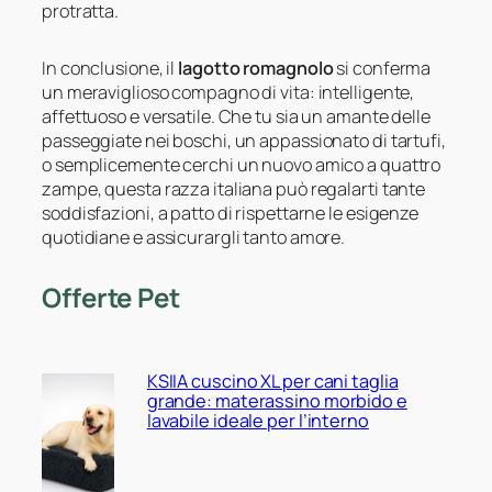
protratta.
In conclusione, il
lagotto romagnolo
si conferma
un meraviglioso compagno di vita: intelligente,
affettuoso e versatile. Che tu sia un amante delle
passeggiate nei boschi, un appassionato di tartufi,
o semplicemente cerchi un nuovo amico a quattro
zampe, questa razza italiana può regalarti tante
soddisfazioni, a patto di rispettarne le esigenze
quotidiane e assicurargli tanto amore.
Offerte Pet
KSIIA cuscino XL per cani taglia
grande: materassino morbido e
lavabile ideale per l’interno