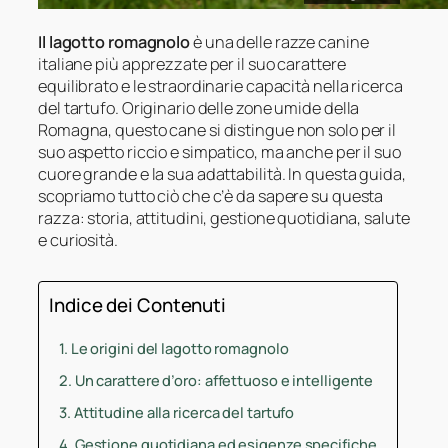
Il lagotto romagnolo
è una delle razze canine
italiane più apprezzate per il suo carattere
equilibrato e le straordinarie capacità nella ricerca
del tartufo. Originario delle zone umide della
Romagna, questo cane si distingue non solo per il
suo aspetto riccio e simpatico, ma anche per il suo
cuore grande e la sua adattabilità. In questa guida,
scopriamo tutto ciò che c’è da sapere su questa
razza: storia, attitudini, gestione quotidiana, salute
e curiosità.
Indice dei Contenuti
Le origini del lagotto romagnolo
Un carattere d’oro: affettuoso e intelligente
Attitudine alla ricerca del tartufo
Gestione quotidiana ed esigenze specifiche