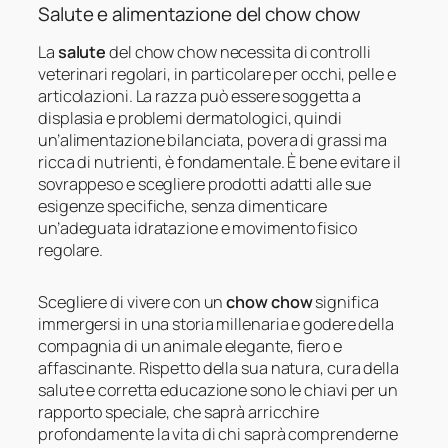
Salute e alimentazione del chow chow
La
salute
del chow chow necessita di controlli
veterinari regolari, in particolare per occhi, pelle e
articolazioni. La razza può essere soggetta a
displasia e problemi dermatologici, quindi
un’alimentazione bilanciata, povera di grassi ma
ricca di nutrienti, è fondamentale. È bene evitare il
sovrappeso e scegliere prodotti adatti alle sue
esigenze specifiche, senza dimenticare
un’adeguata idratazione e movimento fisico
regolare.
Scegliere di vivere con un
chow chow
significa
immergersi in una storia millenaria e godere della
compagnia di un animale elegante, fiero e
affascinante. Rispetto della sua natura, cura della
salute e corretta educazione sono le chiavi per un
rapporto speciale, che saprà arricchire
profondamente la vita di chi saprà comprenderne