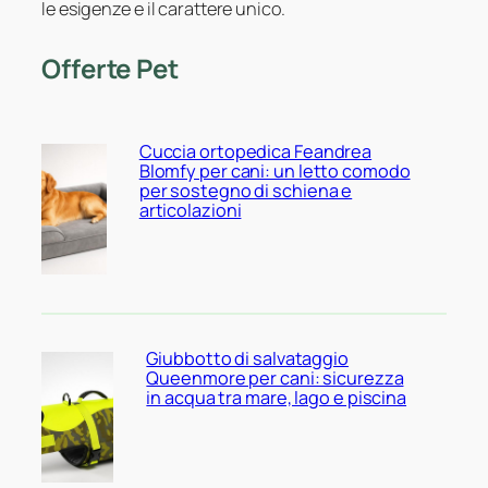
le esigenze e il carattere unico.
Offerte Pet
Cuccia ortopedica Feandrea
Blomfy per cani: un letto comodo
per sostegno di schiena e
articolazioni
Giubbotto di salvataggio
Queenmore per cani: sicurezza
in acqua tra mare, lago e piscina