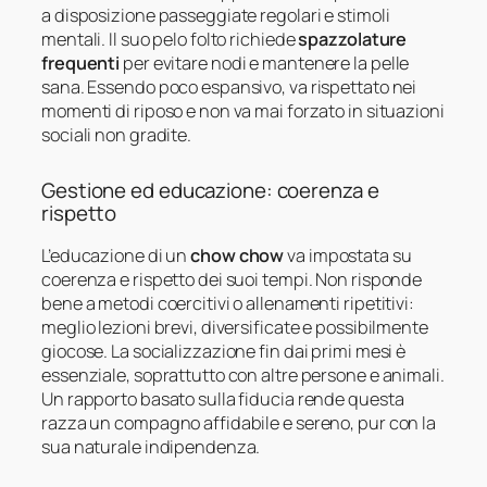
a disposizione passeggiate regolari e stimoli
mentali. Il suo pelo folto richiede
spazzolature
frequenti
per evitare nodi e mantenere la pelle
sana. Essendo poco espansivo, va rispettato nei
momenti di riposo e non va mai forzato in situazioni
sociali non gradite.
Gestione ed educazione: coerenza e
rispetto
L’educazione di un
chow chow
va impostata su
coerenza e rispetto dei suoi tempi. Non risponde
bene a metodi coercitivi o allenamenti ripetitivi:
meglio lezioni brevi, diversificate e possibilmente
giocose. La socializzazione fin dai primi mesi è
essenziale, soprattutto con altre persone e animali.
Un rapporto basato sulla fiducia rende questa
razza un compagno affidabile e sereno, pur con la
sua naturale indipendenza.