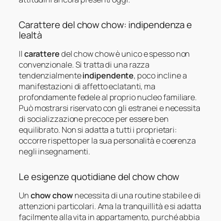
Carattere del chow chow: indipendenza e
lealtà
Il
carattere
del chow chow è unico e spesso non
convenzionale. Si tratta di una razza
tendenzialmente
indipendente
, poco incline a
manifestazioni di affetto eclatanti, ma
profondamente fedele al proprio nucleo familiare.
Può mostrarsi riservato con gli estranei e necessita
di socializzazione precoce per essere ben
equilibrato. Non si adatta a tutti i proprietari:
occorre rispetto per la sua personalità e coerenza
negli insegnamenti.
Le esigenze quotidiane del chow chow
Un
chow chow
necessita di una routine stabile e di
attenzioni particolari. Ama la tranquillità e si adatta
facilmente alla vita in appartamento, purché abbia