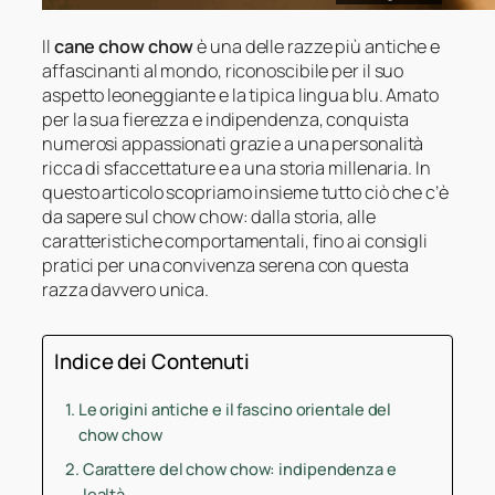
Il
cane chow chow
è una delle razze più antiche e
affascinanti al mondo, riconoscibile per il suo
aspetto leoneggiante e la tipica lingua blu. Amato
per la sua fierezza e indipendenza, conquista
numerosi appassionati grazie a una personalità
ricca di sfaccettature e a una storia millenaria. In
questo articolo scopriamo insieme tutto ciò che c’è
da sapere sul chow chow: dalla storia, alle
caratteristiche comportamentali, fino ai consigli
pratici per una convivenza serena con questa
razza davvero unica.
Indice dei Contenuti
Le origini antiche e il fascino orientale del
chow chow
Carattere del chow chow: indipendenza e
lealtà