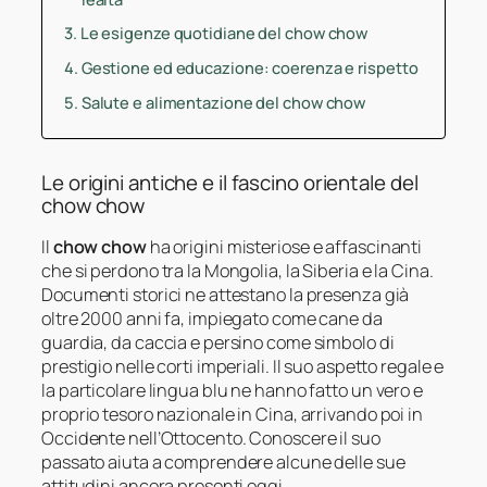
Le esigenze quotidiane del chow chow
Gestione ed educazione: coerenza e rispetto
Salute e alimentazione del chow chow
Le origini antiche e il fascino orientale del
chow chow
Il
chow chow
ha origini misteriose e affascinanti
che si perdono tra la Mongolia, la Siberia e la Cina.
Documenti storici ne attestano la presenza già
oltre 2000 anni fa, impiegato come cane da
guardia, da caccia e persino come simbolo di
prestigio nelle corti imperiali. Il suo aspetto regale e
la particolare lingua blu ne hanno fatto un vero e
proprio tesoro nazionale in Cina, arrivando poi in
Occidente nell’Ottocento. Conoscere il suo
passato aiuta a comprendere alcune delle sue
attitudini ancora presenti oggi.