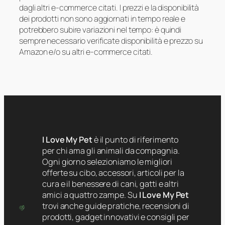
dagli altri e-commerce citati. I prezzi e la disponibilità
dei prodotti non sono aggiornati in tempo reale e
potrebbero subire variazioni nel tempo: è quindi
sempre necessario verificate disponibilità e prezzo su
Amazon e/o su altri e-commerce citati.
I Love My Pet
è il punto di riferimento
per chi ama gli animali da compagnia.
Ogni giorno selezioniamo le migliori
offerte su cibo, accessori, articoli per la
cura e il benessere di cani, gatti e altri
amici a quattro zampe. Su
I Love My Pet
trovi anche guide pratiche, recensioni di
prodotti, gadget innovativi e consigli per