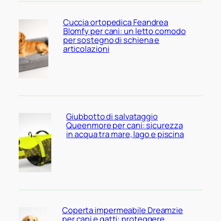
Cuccia ortopedica Feandrea
Blomfy per cani: un letto comodo
per sostegno di schiena e
articolazioni
Giubbotto di salvataggio
Queenmore per cani: sicurezza
in acqua tra mare, lago e piscina
Coperta impermeabile Dreamzie
per cani e gatti: proteggere