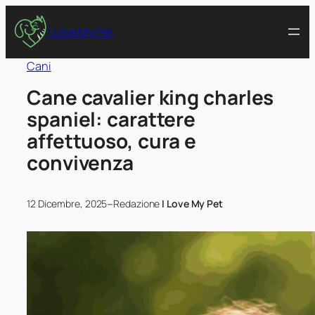
I Love My Pet
Cani
Cane cavalier king charles
spaniel: carattere
affettuoso, cura e
convivenza
–
12 Dicembre, 2025
Redazione
I Love My Pet