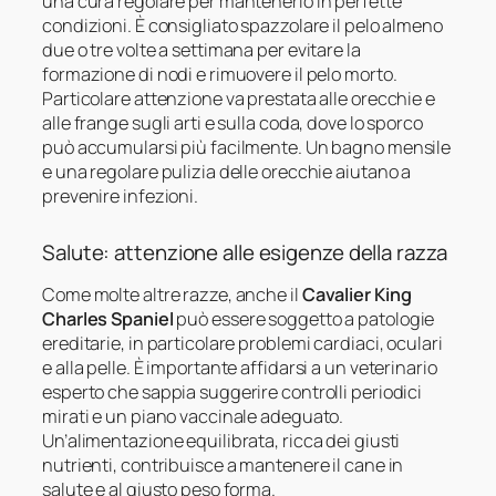
una cura regolare per mantenerlo in perfette
condizioni. È consigliato spazzolare il pelo almeno
due o tre volte a settimana per evitare la
formazione di nodi e rimuovere il pelo morto.
Particolare attenzione va prestata alle orecchie e
alle frange sugli arti e sulla coda, dove lo sporco
può accumularsi più facilmente. Un bagno mensile
e una regolare pulizia delle orecchie aiutano a
prevenire infezioni.
Salute: attenzione alle esigenze della razza
Come molte altre razze, anche il
Cavalier King
Charles Spaniel
può essere soggetto a patologie
ereditarie, in particolare problemi cardiaci, oculari
e alla pelle. È importante affidarsi a un veterinario
esperto che sappia suggerire controlli periodici
mirati e un piano vaccinale adeguato.
Un’alimentazione equilibrata, ricca dei giusti
nutrienti, contribuisce a mantenere il cane in
salute e al giusto peso forma.