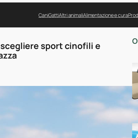
Cani
Gatti
Altri animali
Alimentazione e cura
Prod
O
scegliere sport cinofili e
razza