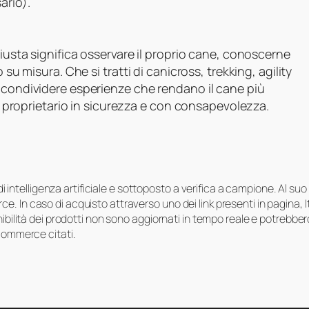
ario).
iusta significa osservare il proprio cane, conoscerne
 su misura. Che si tratti di canicross, trekking, agility
a condividere esperienze che rendano il cane più
 il proprietario in sicurezza e con consapevolezza.
i di intelligenza artificiale e sottoposto a verifica a campione. Al 
e. In caso di acquisto attraverso uno dei link presenti in pagina,
onibilità dei prodotti non sono aggiornati in tempo reale e potrebb
-commerce citati.