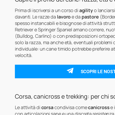
Prima di iscriversi a un corso di
agility
o lanciars
davanti. Le razze da
lavoro
e da
pastore
(Border
spesso instancabili e bisognose di attività stru
Retriever e Springer Spaniel amano correre, nuo
(Bulldog, Carlino) o con predisposizioni ortop
solo la razza, ma anche età, eventuali problemi d
individuale: un cane timido potrebbe preferire at
velocità.
SCOPRI LE NOS
Corsa, canicross e trekking: per chi s
Le attività di
corsa
condivisa come
canicross
e 
con articolazioni sane e una discreta resistenza