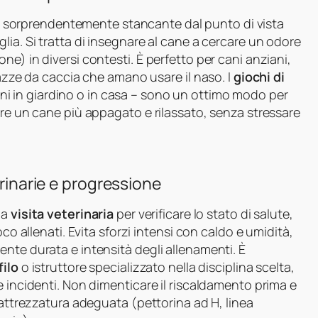
ività sorprendentemente stancante dal punto di vista
lia. Si tratta di insegnare al cane a cercare un odore
e) in diversi contesti. È perfetto per cani anziani,
razze da caccia che amano usare il naso. I
giochi di
 in giardino o in casa – sono un ottimo modo per
ere un cane più appagato e rilassato, senza stressare
erinarie e progressione
na
visita veterinaria
per verificare lo stato di salute,
co allenati. Evita sforzi intensi con caldo e umidità,
nte durata e intensità degli allenamenti. È
ilo
o istruttore specializzato nella disciplina scelta,
e incidenti. Non dimenticare il riscaldamento prima e
 attrezzatura adeguata (pettorina ad H, linea