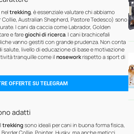
i nel
trekking
, è essenziale valutare chi abbiamo
 Collie, Australian Shepherd, Pastore Tedesco) sono
tturate. I cani da caccia come Labrador, Golden
tare e fare
giochi di ricerca
. I cani brachicefali
ediche vanno gestiti con grande prudenza. Non conta
i salute, livello di educazione di base e motivazione
tività tranquille come il
nosework
rispetto a sport di
TRE OFFERTE SU TELEGRAM
ono adatti
il
trekking
sono ideali per cani in buona forma fisica,
. Border Collie, Pointer, Husky, ma anche meticci