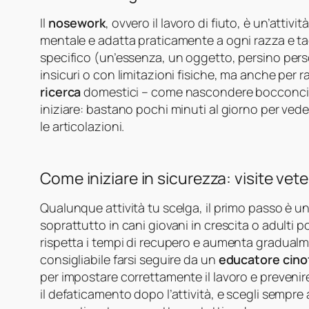
Il
nosework
, ovvero il lavoro di fiuto, è un’att
mentale e adatta praticamente a ogni razza e tag
specifico (un’essenza, un oggetto, persino person
insicuri o con limitazioni fisiche, ma anche per 
ricerca
domestici – come nascondere bocconcini
iniziare: bastano pochi minuti al giorno per ved
le articolazioni.
Come iniziare in sicurezza: visite vet
Qualunque attività tu scelga, il primo passo è u
soprattutto in cani giovani in crescita o adulti po
rispetta i tempi di recupero e aumenta gradualme
consigliabile farsi seguire da un
educatore cinof
per impostare correttamente il lavoro e prevenir
il defaticamento dopo l’attività, e scegli sempre