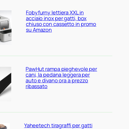
Fobyfurny lettiera XXL in
acciaio inox per gatti, box
chiuso con cassetto in promo
su Amazon
PawHut rampa pieghevole per
cani, la pedana leggera per
auto e divano ora a prezzo
ribassato
Yaheetech tiragraffi per gatti