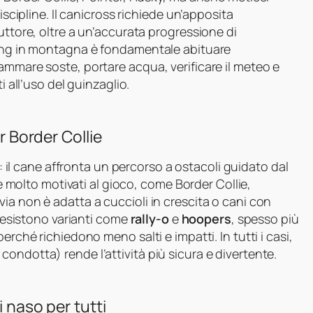
iscipline. Il canicross richiede un’apposita
uttore, oltre a un’accurata progressione di
king in montagna è fondamentale abituare
ammare soste, portare acqua, verificare il meteo e
i all’uso del guinzaglio.
r Border Collie
ti: il cane affronta un percorso a ostacoli guidato dal
 e molto motivati al gioco, come Border Collie,
ia non è adatta a cuccioli in crescita o cani con
y esistono varianti come
rally-o
e
hoopers
, spesso più
erché richiedono meno salti e impatti. In tutti i casi,
ondotta) rende l’attività più sicura e divertente.
i naso per tutti