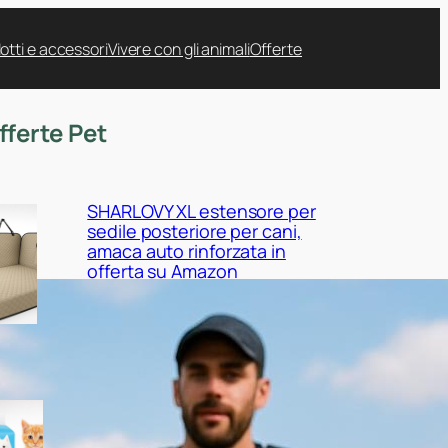
otti e accessori
Vivere con gli animali
Offerte
fferte Pet
SHARLOVY XL estensore per
sedile posteriore per cani,
amaca auto rinforzata in
offerta su Amazon
Nobleza tappetini igienici per
cani 120 pezzi, scorta maxi a
prezzo ribassato su Amazon