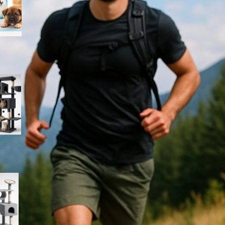
Feandrea albero per gatti 190
cm con amaca e grotte: torre
gigante in sconto su Amazon
PawHut albero tiragraffi a
colonna 165 cm, graffiatoio
alto per gatti a prezzo
imperdibile su Amazon