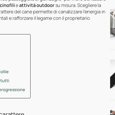
cinofili
e
attività outdoor
su misura. Scegliere la
carattere del cane permette di canalizzare l’energia in
i e rafforzare il legame con il proprietario.
i
ollie
tutti
e progressione
 carattere