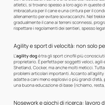
atletici, si trovano spesso a loro agio in queste d
imbracatura per il cane e una cintura per il cond
allenamento per evitare sovraccarichi. Nel trek
gradualmente il cane ai terreni sconnessi, progr
rispettare i regolamenti dei sentieri, spesso legat
Agility e sport di velocità: non solo pe
L’
agility dog
è tra gli sport cinofili più conosciu
proprietario. È perfetta per soggetti veloci, agili
Shetland, Cocker, ma anche molti meticci. Tuttav
problemi articolari importanti. Accanto all’agilit
adatte a cani meno esplosivi o più grandi d’età, p
una buona educazione di base (richiamo, resta, c
Nosework e giochi di ricerca: lavoro d