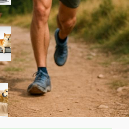
EHEYCIGA cuccia cane interno
taglia media, il letto divano
ortopedico in super offerta su
Amazon
Dreamzie coperta
impermeabile per cani 100×120
cm, copridivano double face in
sconto per chi vive con pet in
salotto