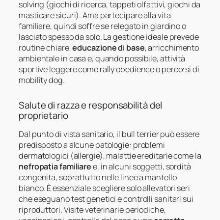
solving (giochi di ricerca, tappeti olfattivi, giochi da
masticare sicuri). Ama partecipare alla vita
familiare, quindi soffre se relegato in giardino o
lasciato spesso da solo. La gestione ideale prevede
routine chiare,
educazione di base
, arricchimento
ambientale in casa e, quando possibile, attività
sportive leggere come rally obedience o percorsi di
mobility dog.
Salute di razza e responsabilità del
proprietario
Dal punto di vista sanitario, il bull terrier può essere
predisposto a alcune patologie: problemi
dermatologici (allergie), malattie ereditarie come la
nefropatia familiare
e, in alcuni soggetti, sordità
congenita, soprattutto nelle linee a mantello
bianco. È essenziale scegliere solo allevatori seri
che eseguano test genetici e controlli sanitari sui
riproduttori. Visite veterinarie periodiche,