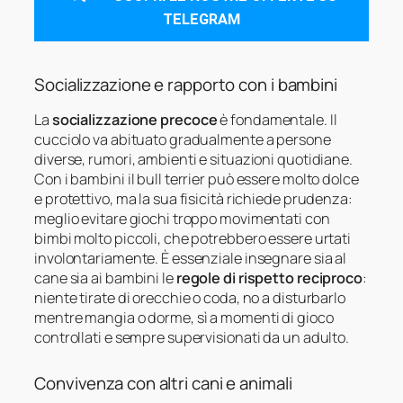
TELEGRAM
Socializzazione e rapporto con i bambini
La
socializzazione precoce
è fondamentale. Il
cucciolo va abituato gradualmente a persone
diverse, rumori, ambienti e situazioni quotidiane.
Con i bambini il bull terrier può essere molto dolce
e protettivo, ma la sua fisicità richiede prudenza:
meglio evitare giochi troppo movimentati con
bimbi molto piccoli, che potrebbero essere urtati
involontariamente. È essenziale insegnare sia al
cane sia ai bambini le
regole di rispetto reciproco
:
niente tirate di orecchie o coda, no a disturbarlo
mentre mangia o dorme, sì a momenti di gioco
controllati e sempre supervisionati da un adulto.
Convivenza con altri cani e animali