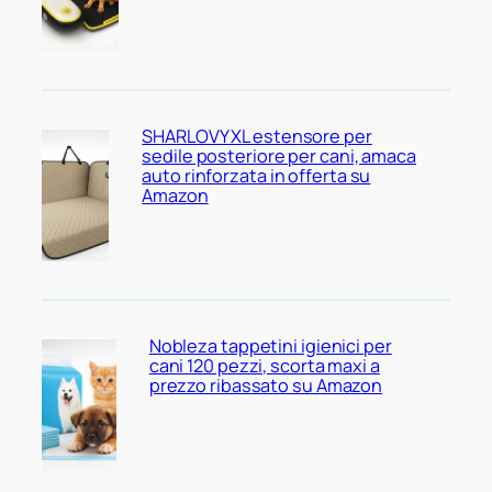
SHARLOVY XL estensore per
sedile posteriore per cani, amaca
auto rinforzata in offerta su
Amazon
Nobleza tappetini igienici per
cani 120 pezzi, scorta maxi a
prezzo ribassato su Amazon