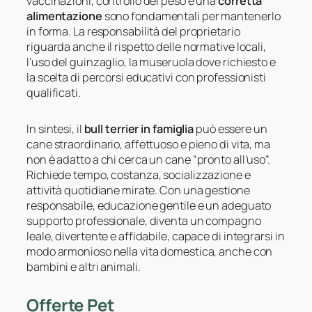
vaccinazioni, controllo del peso e una
corretta
alimentazione
sono fondamentali per mantenerlo
in forma. La responsabilità del proprietario
riguarda anche il rispetto delle normative locali,
l’uso del guinzaglio, la museruola dove richiesto e
la scelta di percorsi educativi con professionisti
qualificati.
In sintesi, il
bull terrier in famiglia
può essere un
cane straordinario, affettuoso e pieno di vita, ma
non è adatto a chi cerca un cane “pronto all’uso”.
Richiede tempo, costanza, socializzazione e
attività quotidiane mirate. Con una gestione
responsabile, educazione gentile e un adeguato
supporto professionale, diventa un compagno
leale, divertente e affidabile, capace di integrarsi in
modo armonioso nella vita domestica, anche con
bambini e altri animali.
Offerte Pet