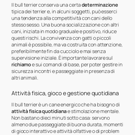
Il bull terrier conserva una certa
determinazione
tipica dei terrier e, in alcuni soggetti, può esserci
una tendenza alla competitività con cani dello
stesso sesso. Una buona socializzazione con altri
cani, iniziata in modo graduale e positivo, riduce
questi rischi. La convivenza con gatti o piccoli
animali è possibile, ma va costruita con attenzione,
preferibilmente fin da cucciolo e mai senza
supervisione iniziale. È importante lavorare sul
richiamo
e sui comandi di base, per poter gestire in
sicurezza incontri e passeggiate in presenza di
altri animali.
Attività fisica, gioco e gestione quotidiana
Il bull terrier è un cane energico che ha bisogno di
attività fisica quotidiana
e stimolazione mentale.
Non bastano dieci minuti sotto casa: servono
almeno due passeggiate di buona durata, momenti
di gioco interattivo e attività olfattive o di problem