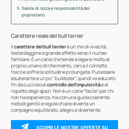
Salute di razza e responsabilità del
proprietario
Carattere reale del bull terrier
Il
carattere del bull terrier
è un mix di vivacità,
testardaggine e grande affetto verso il nucleo
familiare. È un cane che tende a legarsi molto al
proprio umano di riferimento, cerca il contatto
fisico e soffre la solitudine prolungata. Può essere
esuberante e un po’ “bulldozer”, quindi va educato
fin da cucciolo al
controllo dell’impulsività
e al
rispetto degli spazi. Non è un cane “facile” per chi
non ha esperienza, ma con una guida coerente,
metodi gentili e regole chiare diventa un
compagno equilibrato, allegro e divertente.
SCOPRI LE NOSTRE OFFERTE SU