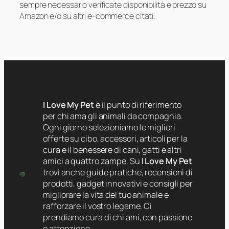
sempre necessario verificate disponibilità e prezzo su
Amazon e/o su altri e-commerce citati.
I Love My Pet
è il punto di riferimento
per chi ama gli animali da compagnia.
Ogni giorno selezioniamo le migliori
offerte su cibo, accessori, articoli per la
cura e il benessere di cani, gatti e altri
amici a quattro zampe. Su
I Love My Pet
trovi anche guide pratiche, recensioni di
prodotti, gadget innovativi e consigli per
migliorare la vita del tuo animale e
rafforzare il vostro legame. Ci
prendiamo cura di chi ami, con passione
e attenzione.