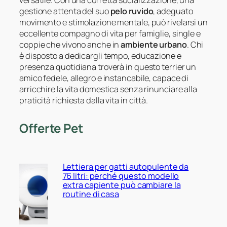
versatile. Con una corretta socializzazione, una
gestione attenta del suo
pelo ruvido
, adeguato
movimento e stimolazione mentale, può rivelarsi un
eccellente compagno di vita per famiglie, single e
coppie che vivono anche in
ambiente urbano
. Chi
è disposto a dedicargli tempo, educazione e
presenza quotidiana troverà in questo terrier un
amico fedele, allegro e instancabile, capace di
arricchire la vita domestica senza rinunciare alla
praticità richiesta dalla vita in città.
Offerte Pet
Lettiera per gatti autopulente da
76 litri: perché questo modello
extra capiente può cambiare la
routine di casa