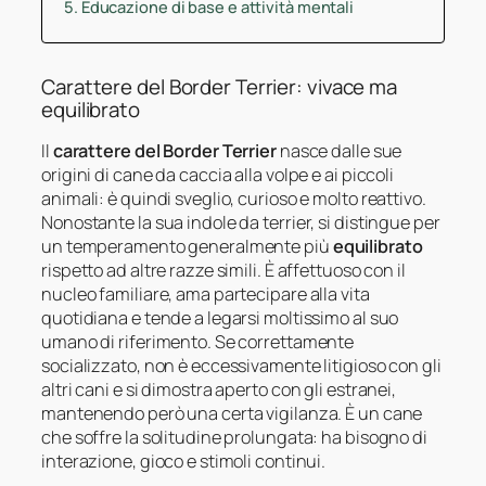
Educazione di base e attività mentali
Carattere del Border Terrier: vivace ma
equilibrato
Il
carattere del Border Terrier
nasce dalle sue
origini di cane da caccia alla volpe e ai piccoli
animali: è quindi sveglio, curioso e molto reattivo.
Nonostante la sua indole da terrier, si distingue per
un temperamento generalmente più
equilibrato
rispetto ad altre razze simili. È affettuoso con il
nucleo familiare, ama partecipare alla vita
quotidiana e tende a legarsi moltissimo al suo
umano di riferimento. Se correttamente
socializzato, non è eccessivamente litigioso con gli
altri cani e si dimostra aperto con gli estranei,
mantenendo però una certa vigilanza. È un cane
che soffre la solitudine prolungata: ha bisogno di
interazione, gioco e stimoli continui.