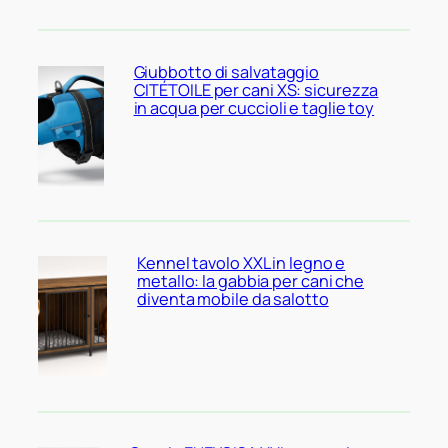
Giubbotto di salvataggio
CITÉTOILE per cani XS: sicurezza
in acqua per cuccioli e taglie toy
Kennel tavolo XXL in legno e
metallo: la gabbia per cani che
diventa mobile da salotto