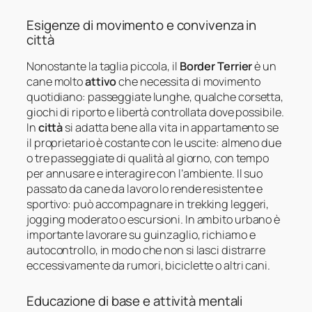
Esigenze di movimento e convivenza in
città
Nonostante la taglia piccola, il
Border Terrier
è un
cane molto
attivo
che necessita di movimento
quotidiano: passeggiate lunghe, qualche corsetta,
giochi di riporto e libertà controllata dove possibile.
In
città
si adatta bene alla vita in appartamento se
il proprietario è costante con le uscite: almeno due
o tre passeggiate di qualità al giorno, con tempo
per annusare e interagire con l’ambiente. Il suo
passato da cane da lavoro lo rende resistente e
sportivo: può accompagnare in trekking leggeri,
jogging moderato o escursioni. In ambito urbano è
importante lavorare su guinzaglio, richiamo e
autocontrollo, in modo che non si lasci distrarre
eccessivamente da rumori, biciclette o altri cani.
Educazione di base e attività mentali