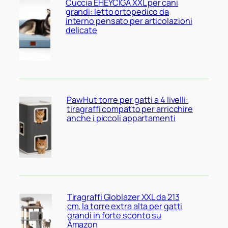
Cuccia EHEYCIGA XXL per cani
grandi: letto ortopedico da
interno pensato per articolazioni
delicate
PawHut torre per gatti a 4 livelli:
tiragraffi compatto per arricchire
anche i piccoli appartamenti
Tiragraffi Globlazer XXL da 213
cm, la torre extra alta per gatti
grandi in forte sconto su
Amazon