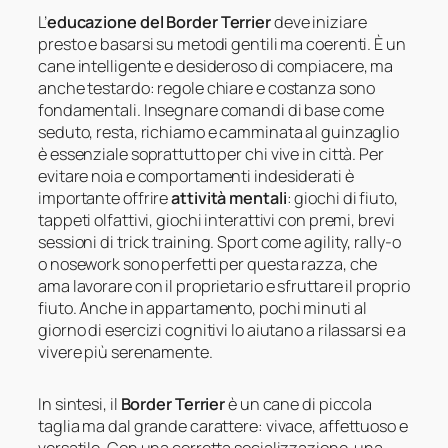
L’
educazione del Border Terrier
deve iniziare
presto e basarsi su metodi gentili ma coerenti. È un
cane intelligente e desideroso di compiacere, ma
anche testardo: regole chiare e costanza sono
fondamentali. Insegnare comandi di base come
seduto, resta, richiamo e camminata al guinzaglio
è essenziale soprattutto per chi vive in città. Per
evitare noia e comportamenti indesiderati è
importante offrire
attività mentali
: giochi di fiuto,
tappeti olfattivi, giochi interattivi con premi, brevi
sessioni di trick training. Sport come agility, rally-o
o nosework sono perfetti per questa razza, che
ama lavorare con il proprietario e sfruttare il proprio
fiuto. Anche in appartamento, pochi minuti al
giorno di esercizi cognitivi lo aiutano a rilassarsi e a
vivere più serenamente.
In sintesi, il
Border Terrier
è un cane di piccola
taglia ma dal grande carattere: vivace, affettuoso e