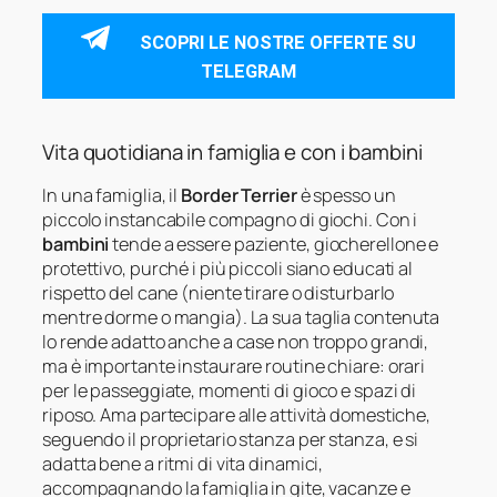
SCOPRI LE NOSTRE OFFERTE SU
TELEGRAM
Vita quotidiana in famiglia e con i bambini
In una famiglia, il
Border Terrier
è spesso un
piccolo instancabile compagno di giochi. Con i
bambini
tende a essere paziente, giocherellone e
protettivo, purché i più piccoli siano educati al
rispetto del cane (niente tirare o disturbarlo
mentre dorme o mangia). La sua taglia contenuta
lo rende adatto anche a case non troppo grandi,
ma è importante instaurare routine chiare: orari
per le passeggiate, momenti di gioco e spazi di
riposo. Ama partecipare alle attività domestiche,
seguendo il proprietario stanza per stanza, e si
adatta bene a ritmi di vita dinamici,
accompagnando la famiglia in gite, vacanze e