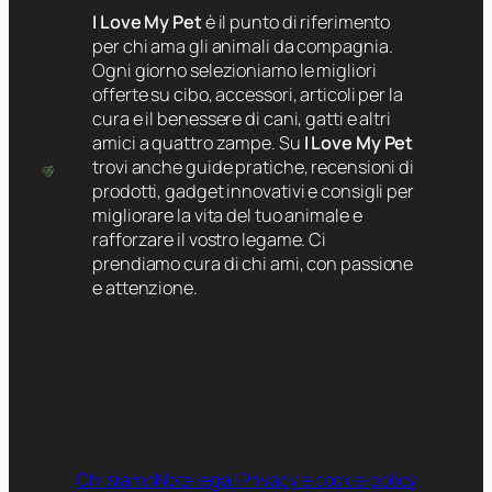
I Love My Pet
è il punto di riferimento
per chi ama gli animali da compagnia.
Ogni giorno selezioniamo le migliori
offerte su cibo, accessori, articoli per la
cura e il benessere di cani, gatti e altri
amici a quattro zampe. Su
I Love My Pet
trovi anche guide pratiche, recensioni di
prodotti, gadget innovativi e consigli per
migliorare la vita del tuo animale e
rafforzare il vostro legame. Ci
prendiamo cura di chi ami, con passione
e attenzione.
Chi siamo
Note legali
Privacy e cookie policy