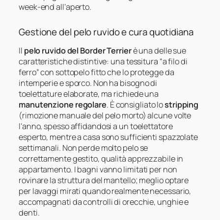
week-end all’aperto.
Gestione del pelo ruvido e cura quotidiana
Il
pelo ruvido del Border Terrier
è una delle sue
caratteristiche distintive: una tessitura “a filo di
ferro” con sottopelo fitto che lo protegge da
intemperie e sporco. Non ha bisogno di
toelettature elaborate, ma richiede una
manutenzione regolare
. È consigliato lo
stripping
(rimozione manuale del pelo morto) alcune volte
l’anno, spesso affidandosi a un toelettatore
esperto, mentre a casa sono sufficienti spazzolate
settimanali. Non perde molto pelo se
correttamente gestito, qualità apprezzabile in
appartamento. I bagni vanno limitati per non
rovinare la struttura del mantello; meglio optare
per lavaggi mirati quando realmente necessario,
accompagnati da controlli di orecchie, unghie e
denti.