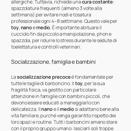
allergiche. Tuttavia, richiede una
cura costante
:
spazzolature frequenti (almeno 3 volte alla
settimana) per evitare nodi e tosatura
professionale ogni 4–8 settimane. Questo vale per
toy
,
nano
e
medio
. È importante abituare il
cucciolo fin da piccolo a manipolazione, phon e
spazzola, per ridurre lo stress durante le sedute di
toelettatura e controlli veterinari.
Socializzazione, famiglia e bambini
La
socializzazione precoce
è fondamentale per
tutte le taglie di barboncino. Il
toy
, per la sua
fragilità fisica, va gestito con particolare
attenzione in famiglie con bambini piccoli, che
devono essere educati a maneggiarlo con
delicatezza. Il
nano
e il
medio
si adattano bene alla
vita familiare, purché venga garantito rispetto dei
loro spazi e routine. Tutti i barboncini amano stare
con il proprio gruppo umano: lasciarli soli troppe