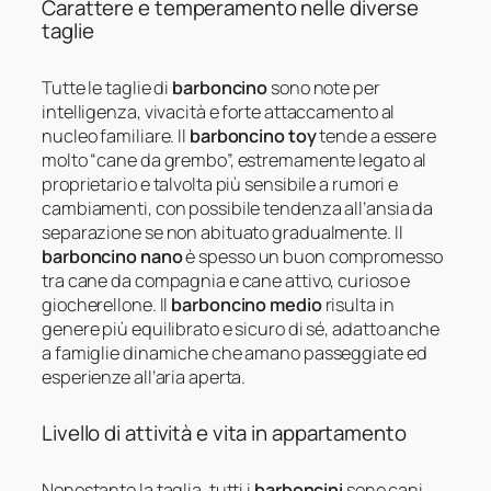
Carattere e temperamento nelle diverse
taglie
Tutte le taglie di
barboncino
sono note per
intelligenza, vivacità e forte attaccamento al
nucleo familiare. Il
barboncino toy
tende a essere
molto “cane da grembo”, estremamente legato al
proprietario e talvolta più sensibile a rumori e
cambiamenti, con possibile tendenza all’ansia da
separazione se non abituato gradualmente. Il
barboncino nano
è spesso un buon compromesso
tra cane da compagnia e cane attivo, curioso e
giocherellone. Il
barboncino medio
risulta in
genere più equilibrato e sicuro di sé, adatto anche
a famiglie dinamiche che amano passeggiate ed
esperienze all’aria aperta.
Livello di attività e vita in appartamento
Nonostante la taglia, tutti i
barboncini
sono cani