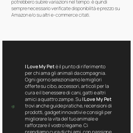
potrebbero subire variazioni nel tempo: è quindi
sempre necessario verificate disponibilità e prezzo su
Amazon e/o su altri e-commerce citati.
I Love My Pet
è il punto di riferimento
per chi ama gli animali da compagnia.
Ogni giorno selezioniamo le migliori
offerte su cibo, accessori, articoli per la
cura e il benessere di cani, gatti e altri
amici a quattro zampe. Su
I Love My Pet
trovi anche guide pratiche, recensioni di
prodotti, gadget innovativi e consigli per
migliorare la vita del tuo animale e
rafforzare il vostro legame. Ci
prendiamo cura di chi ami, con passione