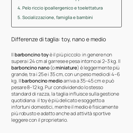
Pelo riccio ipoallergenico e toelettatura
Socializzazione, famiglia e bambini
Differenze di taglia: toy, nano e medio
Il
barboncino toy
è il più piccolo: in genere non
supera i 24 cm al garrese e pesa intorno ai 2–3 kg. Il
barboncino nano
(o
miniature
) è leggermente più
grande, tra i 25 e i 35 cm, con un peso medio di 4–6
kg. Il
barboncino medio
arriva a 35–45 cm e può
pesare 8–12 kg. Pur condividendo lo stesso
standard di razza, la taglia influisce sulla gestione
quotidiana: il toy è più delicato e soggetto a
infortuni domestici, mentre il medio è fisicamente
più robusto e adatto anche ad attività sportive
leggere con il proprietario.