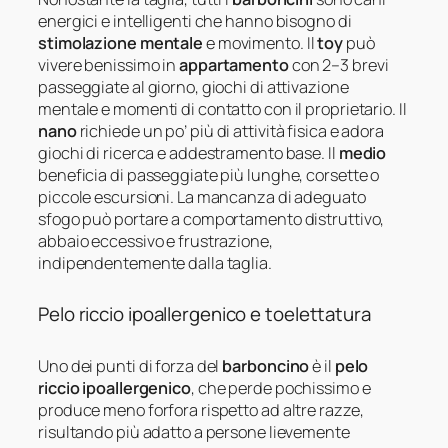
energici e intelligenti che hanno bisogno di
stimolazione mentale
e movimento. Il
toy
può
vivere benissimo in
appartamento
con 2–3 brevi
passeggiate al giorno, giochi di attivazione
mentale e momenti di contatto con il proprietario. Il
nano
richiede un po’ più di attività fisica e adora
giochi di ricerca e addestramento base. Il
medio
beneficia di passeggiate più lunghe, corsette o
piccole escursioni. La mancanza di adeguato
sfogo può portare a comportamento distruttivo,
abbaio eccessivo e frustrazione,
indipendentemente dalla taglia.
Pelo riccio ipoallergenico e toelettatura
Uno dei punti di forza del
barboncino
è il
pelo
riccio ipoallergenico
, che perde pochissimo e
produce meno forfora rispetto ad altre razze,
risultando più adatto a persone lievemente