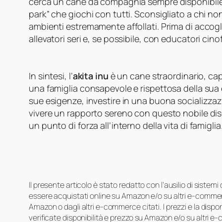
cerca un cane da compagnia sempre disponibile 
park” che giochi con tutti. Sconsigliato a chi no
ambienti estremamente affollati. Prima di accogl
allevatori seri e, se possibile, con educatori cin
In sintesi, l’
akita inu
è un cane straordinario, ca
una famiglia consapevole e rispettosa della sua
sue esigenze, investire in una buona socializzaz
vivere un rapporto sereno con questo nobile dis
un punto di forza all’interno della vita di famiglia
Il presente articolo è stato redatto con l’ausilio di sistem
essere acquistati online su Amazon e/o su altri e-commerc
Amazon o dagli altri e-commerce citati. I prezzi e la disp
verificate disponibilità e prezzo su Amazon e/o su altri e