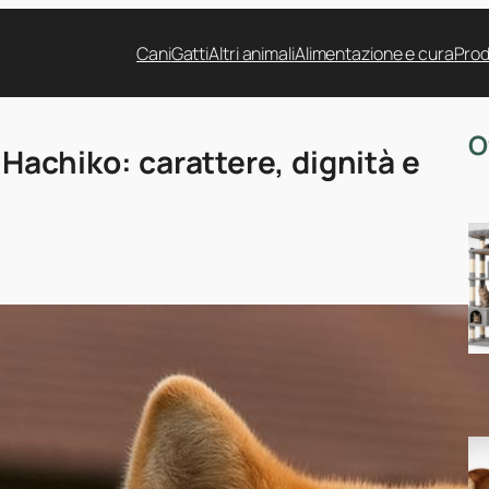
Cani
Gatti
Altri animali
Alimentazione e cura
Prod
O
i Hachiko: carattere, dignità e