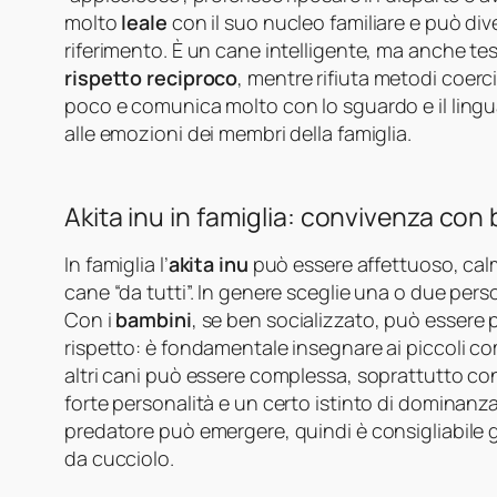
molto
leale
con il suo nucleo familiare e può div
riferimento. È un cane intelligente, ma anche t
rispetto reciproco
, mentre rifiuta metodi coerc
poco e comunica molto con lo sguardo e il ling
alle emozioni dei membri della famiglia.
Akita inu in famiglia: convivenza con b
In famiglia l’
akita inu
può essere affettuoso, calm
cane “da tutti”. In genere sceglie una o due per
Con i
bambini
, se ben socializzato, può essere
rispetto: è fondamentale insegnare ai piccoli 
altri cani può essere complessa, soprattutto con
forte personalità e un certo istinto di dominanza
predatore può emergere, quindi è consigliabile g
da cucciolo.