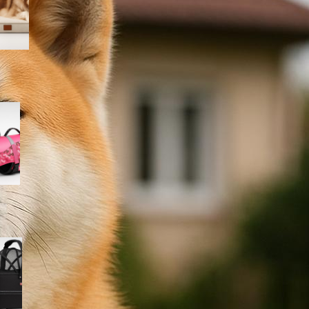
Amazon
Giubbotto di salvataggio
Queenmore per cani, il modello
rosa mimetico ideale per mare
e piscina in offerta su Amazon
Cestino bici frontale TRIXIE per
cani fino a 6 kg, l’accessorio
per le pedalate in città in super
offerta su Amazon