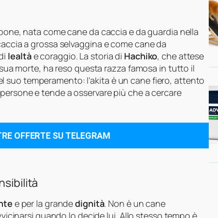
ppone, nata come cane da caccia e da guardia nella
 caccia a grossa selvaggina e come cane da
di
lealtà
e coraggio. La storia di
Hachiko
, che attese
a sua morte, ha reso questa razza famosa in tutto il
 suo temperamento: l’akita è un cane fiero, attento
 persone e tende a osservare più che a cercare
TRE OFFERTE SU TELEGRAM
sibilità
nte
e per la grande
dignità
. Non è un cane
vvicinarsi quando lo decide lui. Allo stesso tempo è