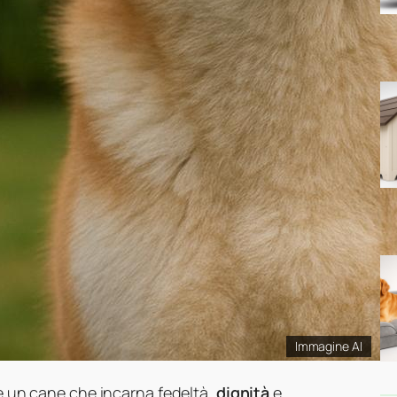
Immagine AI
 è un cane che incarna fedeltà,
dignità
e