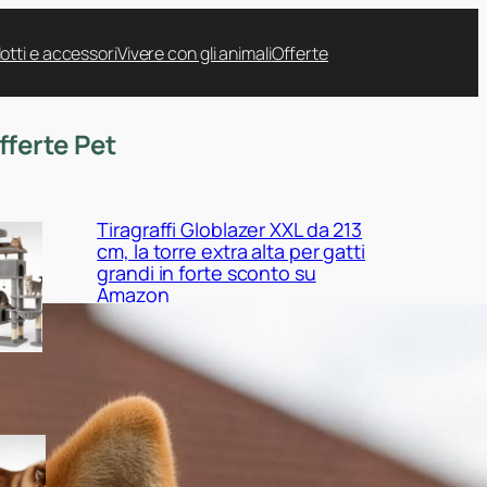
otti e accessori
Vivere con gli animali
Offerte
fferte Pet
Tiragraffi Globlazer XXL da 213
cm, la torre extra alta per gatti
grandi in forte sconto su
Amazon
Cuccia EHEYCIGA XXL per cani
da interno, il maxi cuscino
ortopedico in promo su