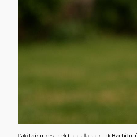
L’
akita inu
, reso celebre dalla storia di
Hachiko
,