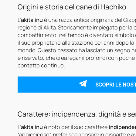
Origini e storia del cane di Hachiko
L’
akita inu
è una razza antica originaria del Gia
regione di Akita. Storicamente impiegato per la
combattimento, nel tempo è diventato simbolo 
il suo proprietario alla stazione per anni dopo l
mondo. Questo passato ha lasciato un segno nel
e riservato, che crea legami profondi con poche
contatto continuo.
SCOPRI LE NOS
Carattere: indipendenza, dignità e sen
L’
akita inu
è noto per il suo carattere
indipende
“appiccicoso”, preferisce riposare in disparte e a