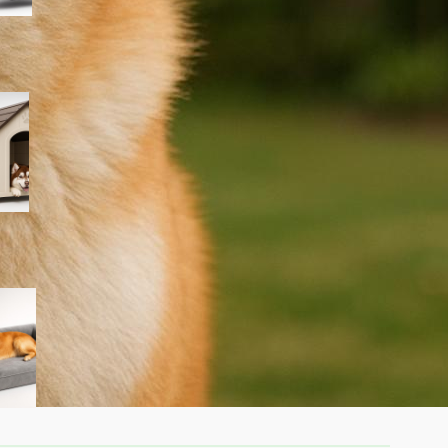
PawHut cuccia per cani da
esterno taglia grande, la
casetta in plastica
impermeabile ora a prezzo
ribassato su Amazon
Cuccia ortopedica Feandrea
Blomfy per cani: un letto
comodo per sostegno di
schiena e articolazioni