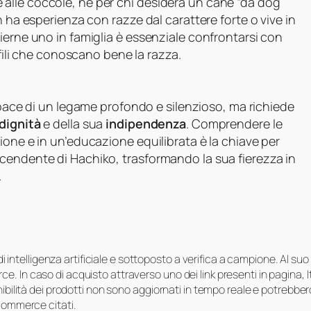
alle coccole, né per chi desidera un cane “da dog
n ha esperienza con razze dal carattere forte o vive in
ierne uno in famiglia è essenziale confrontarsi con
ofili che conoscano bene la razza.
pace di un legame profondo e silenzioso, ma richiede
dignità
e della sua
indipendenza
. Comprendere le
ione e in un’educazione equilibrata è la chiave per
cendente di Hachiko, trasformando la sua fierezza in
.
i di intelligenza artificiale e sottoposto a verifica a campione. Al 
e. In caso di acquisto attraverso uno dei link presenti in pagina,
onibilità dei prodotti non sono aggiornati in tempo reale e potrebb
-commerce citati.