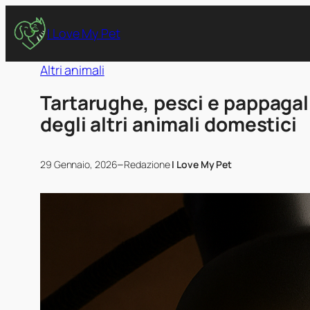
I Love My Pet
Altri animali
Tartarughe, pesci e pappagall
degli altri animali domestici
–
29 Gennaio, 2026
Redazione
I Love My Pet