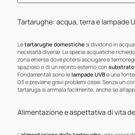
Tartarughe: acqua, terra e lampade 
Le
tartarughe domestiche
si dividono in acqua
necessità diverse. Le specie acquatiche richied
zona emersa dove potersi asciugare e termoregol
spazioso o di un recinto esterno con
substrato
Fondamentali sono le
lampade UVB
e una fonte 
D3 e previene gravi problemi ossei. Senza un cor
tartaruga si ammala facilmente, anche se all’app
Alimentazione e aspettativa di vita d
L’
alimentazione delle tartarughe
varia secondo