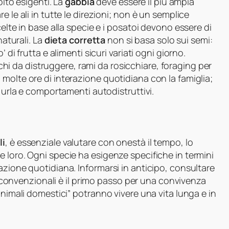
olto esigenti. La
gabbia
deve essere il più ampia
 le ali in tutte le direzioni; non è un semplice
celte in base alla specie e i posatoi devono essere di
naturali. La
dieta corretta
non si basa solo sui semi:
 di frutta e alimenti sicuri variati ogni giorno.
ochi da distruggere, rami da rosicchiare, foraging per
molte ore di interazione quotidiana con la famiglia;
, urla e comportamenti autodistruttivi.
li
, è essenziale valutare con onestà il tempo, lo
 loro. Ogni specie ha esigenze specifiche in termini
azione quotidiana. Informarsi in anticipo, consultare
on convenzionali è il primo passo per una convivenza
animali domestici” potranno vivere una vita lunga e in