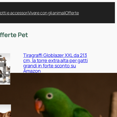
otti e accessori
Vivere con gli animali
Offerte
fferte Pet
Tiragraffi Globlazer XXL da 213
cm, la torre extra alta per gatti
grandi in forte sconto su
Amazon
Cuccia EHEYCIGA XXL per cani
da interno, il maxi cuscino
ortopedico in promo su