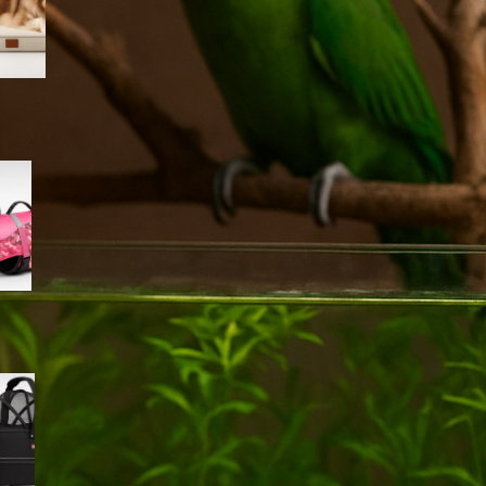
Amazon
Giubbotto di salvataggio
Queenmore per cani, il modello
rosa mimetico ideale per mare
e piscina in offerta su Amazon
Cestino bici frontale TRIXIE per
cani fino a 6 kg, l’accessorio
per le pedalate in città in super
offerta su Amazon