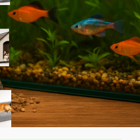
PawHut cuccia per cani da
esterno taglia grande, la
casetta in plastica
impermeabile ora a prezzo
ribassato su Amazon
Cuccia ortopedica Feandrea
Blomfy per cani: un letto
comodo per sostegno di
schiena e articolazioni