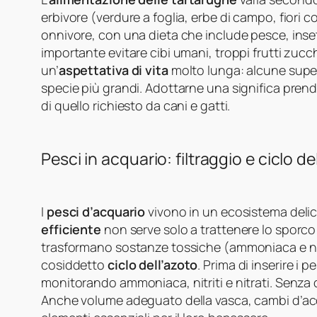
erbivore (verdure a foglia, erbe di campo, fiori
onnivore, con una dieta che include pesce, insett
importante evitare cibi umani, troppi frutti zucc
un’
aspettativa di vita
molto lunga: alcune super
specie più grandi. Adottarne una significa pren
di quello richiesto da cani e gatti.
Pesci in acquario: filtraggio e ciclo de
I
pesci d’acquario
vivono in un ecosistema delica
efficiente
non serve solo a trattenere lo sporco v
trasformano sostanze tossiche (ammoniaca e nitr
cosiddetto
ciclo dell’azoto
. Prima di inserire i
monitorando ammoniaca, nitriti e nitrati. Senza 
Anche volume adeguato della vasca, cambi d’acq