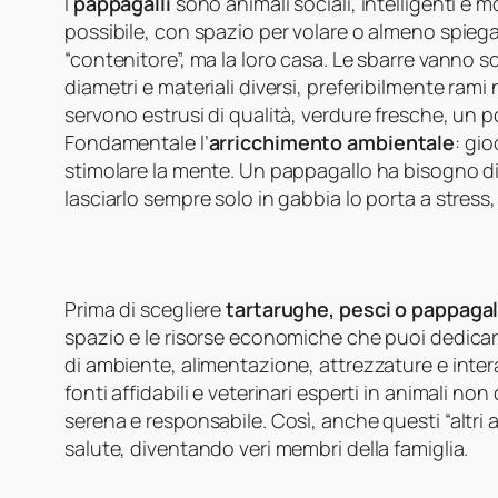
I
pappagalli
sono animali sociali, intelligenti e m
possibile, con spazio per volare o almeno spiegare
“contenitore”, ma la loro casa. Le sbarre vanno s
diametri e materiali diversi, preferibilmente rami 
servono estrusi di qualità, verdure fresche, un po’
Fondamentale l’
arricchimento ambientale
: gi
stimolare la mente. Un pappagallo ha bisogno di 
lasciarlo sempre solo in gabbia lo porta a stress
Prima di scegliere
tartarughe, pesci o pappagal
spazio e le risorse economiche che puoi dedicare
di ambiente, alimentazione, attrezzature e inter
fonti affidabili e veterinari esperti in animali n
serena e responsabile. Così, anche questi “altri 
salute, diventando veri membri della famiglia.