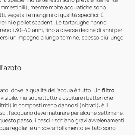
 commestibili), mentre molte acquatiche sono
i, vegetali e mangimi di qualità specifici. È
herini e pellet scadenti. Le tartarughe hanno
ano i 30–40 anni, fino a diverse decine di anni per
dersi un impegno a lungo termine, spesso più lungo
ll’azoto
to, dove la qualità dell’acqua è tutto. Un
filtro
isibile, ma soprattutto a ospitare i batteri che
iti) in composti meno dannosi (nitrati): è il
 pesci, l’acquario deve maturare per alcune settimane,
questo passo, i pesci rischiano gravi avvelenamenti.
ua regolari e un sovraffollamento evitato sono