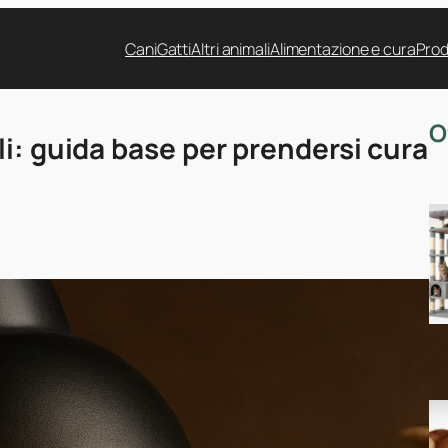
Cani
Gatti
Altri animali
Alimentazione e cura
Prod
O
i: guida base per prendersi cura