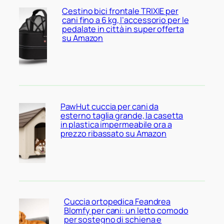
Cestino bici frontale TRIXIE per
cani fino a 6 kg, l’accessorio per le
pedalate in città in super offerta
su Amazon
PawHut cuccia per cani da
esterno taglia grande, la casetta
in plastica impermeabile ora a
prezzo ribassato su Amazon
Cuccia ortopedica Feandrea
Blomfy per cani: un letto comodo
per sostegno di schiena e