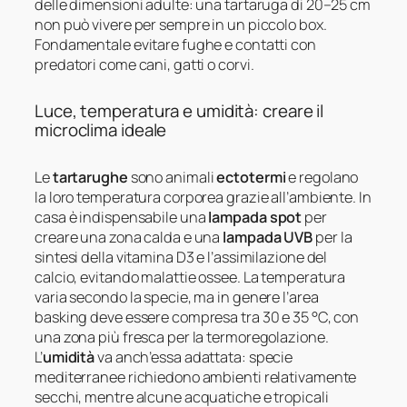
delle dimensioni adulte: una tartaruga di 20–25 cm
non può vivere per sempre in un piccolo box.
Fondamentale evitare fughe e contatti con
predatori come cani, gatti o corvi.
Luce, temperatura e umidità: creare il
microclima ideale
Le
tartarughe
sono animali
ectotermi
e regolano
la loro temperatura corporea grazie all’ambiente. In
casa è indispensabile una
lampada spot
per
creare una zona calda e una
lampada UVB
per la
sintesi della vitamina D3 e l’assimilazione del
calcio, evitando malattie ossee. La temperatura
varia secondo la specie, ma in genere l’area
basking deve essere compresa tra 30 e 35 °C, con
una zona più fresca per la termoregolazione.
L’
umidità
va anch’essa adattata: specie
mediterranee richiedono ambienti relativamente
secchi, mentre alcune acquatiche e tropicali