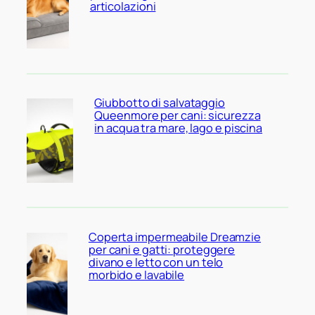
articolazioni
Giubbotto di salvataggio
Queenmore per cani: sicurezza
in acqua tra mare, lago e piscina
Coperta impermeabile Dreamzie
per cani e gatti: proteggere
divano e letto con un telo
morbido e lavabile