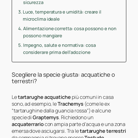
sicurezza
Luce, temperatura e umidità: creare il
microclima ideale
Alimentazione corretta: cosa possono e non
possono mangiare
Impegno, salute e normativa: cosa
considerare prima dell’adozione
Scegliere la specie giusta: acquatiche o
terrestri?
Le
tartarughe acquatiche
più comuni in casa
sono, ad esempio, le
Trachemys
(come le ex
“tartarughine dalla guancia rossa”) e alcune
specie di
Graptemys
. Richiedono un
acquaterrario
con ampia parte d’acqua e una zona
emersa dove asciugarsi. Tra le
tartarughe terrestri
da compagnia si trovano spesso
Testudo