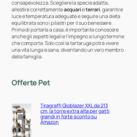
consapevolezza. Scegliere la specie adatta,
allestire correttamente
acquari
e
terrari
, garantire
luce e temperatura adeguate e seguire una dieta
equilibrata sono i pilastri per il suo benessere.
Prima di portarla a casa, è importante conoscere
anche gli aspetti legali e l’impegno a lungo termine
che comporta. Solo così la tartaruga potrà vivere
una vita lunga e sana, diventando un vero membro
della famiglia.
Offerte Pet
Tiragraffi Globlazer XXL da 213
cm, la torre extra alta per gatti
grandi in forte sconto su
Amazon