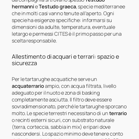
hermanni
e
Testudo graeca
, specie mediterranee
che in molti casi vanno tenute all’aperto. Ogni
specie ha esigenze specifiche: informarsi su
dimensioni da adulte, temperatura, eventuale
letargo e permessi CITES è il primo passo per una
scelta responsabile.
Allestimento di acquari e terrari: spazio e
sicurezza
Per le tartarughe acquatiche serve un
acquaterrario
ampio, con acqua filtrata, livello
adeguato per il nuoto e zona di basking
completamente asciutta. Il filtro deve essere
sovradimensionato, perché le tartarughe sporcano
molto. Le specie terrestri necessitano di un
terrario
o recinti esterni sicuri, con substrato naturale
(terra, corteccia, sabbia in mix) e ripari dove
nascondersi. Lo spazio minimo deve tenere conto