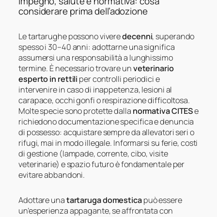
Impegno, salute e normativa: cosa
considerare prima dell’adozione
Le tartarughe possono vivere
decenni
, superando
spesso i 30–40 anni: adottarne una significa
assumersi una responsabilità a lunghissimo
termine. È necessario trovare un
veterinario
esperto in rettili
per controlli periodici e
intervenire in caso di inappetenza, lesioni al
carapace, occhi gonfi o respirazione difficoltosa.
Molte specie sono protette dalla
normativa CITES
e
richiedono documentazione specifica e denuncia
di possesso: acquistare sempre da allevatori seri o
rifugi, mai in modo illegale. Informarsi su ferie, costi
di gestione (lampade, corrente, cibo, visite
veterinarie) e spazio futuro è fondamentale per
evitare abbandoni.
Adottare una
tartaruga domestica
può essere
un’esperienza appagante, se affrontata con