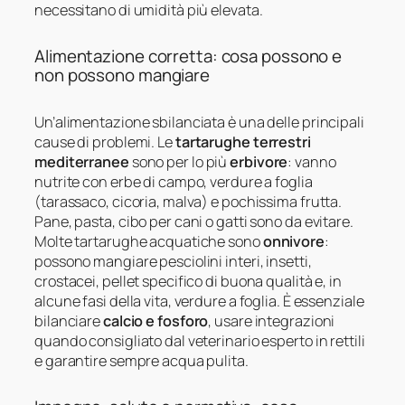
necessitano di umidità più elevata.
Alimentazione corretta: cosa possono e
non possono mangiare
Un’alimentazione sbilanciata è una delle principali
cause di problemi. Le
tartarughe terrestri
mediterranee
sono per lo più
erbivore
: vanno
nutrite con erbe di campo, verdure a foglia
(tarassaco, cicoria, malva) e pochissima frutta.
Pane, pasta, cibo per cani o gatti sono da evitare.
Molte tartarughe acquatiche sono
onnivore
:
possono mangiare pesciolini interi, insetti,
crostacei, pellet specifico di buona qualità e, in
alcune fasi della vita, verdure a foglia. È essenziale
bilanciare
calcio e fosforo
, usare integrazioni
quando consigliato dal veterinario esperto in rettili
e garantire sempre acqua pulita.