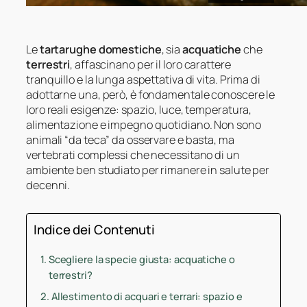
Le
tartarughe domestiche
, sia
acquatiche
che
terrestri
, affascinano per il loro carattere
tranquillo e la lunga aspettativa di vita. Prima di
adottarne una, però, è fondamentale conoscere le
loro reali esigenze: spazio, luce, temperatura,
alimentazione e impegno quotidiano. Non sono
animali “da teca” da osservare e basta, ma
vertebrati complessi che necessitano di un
ambiente ben studiato per rimanere in salute per
decenni.
Indice dei Contenuti
Scegliere la specie giusta: acquatiche o
terrestri?
Allestimento di acquari e terrari: spazio e