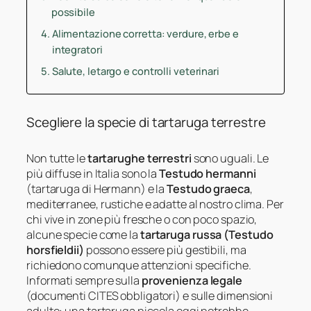
possibile
Alimentazione corretta: verdure, erbe e
integratori
Salute, letargo e controlli veterinari
Scegliere la specie di tartaruga terrestre
Non tutte le
tartarughe terrestri
sono uguali. Le
più diffuse in Italia sono la
Testudo hermanni
(tartaruga di Hermann) e la
Testudo graeca
,
mediterranee, rustiche e adatte al nostro clima. Per
chi vive in zone più fresche o con poco spazio,
alcune specie come la
tartaruga russa (Testudo
horsfieldii)
possono essere più gestibili, ma
richiedono comunque attenzioni specifiche.
Informati sempre sulla
provenienza legale
(documenti CITES obbligatori) e sulle dimensioni
adulte: una tartaruga piccola oggi potrebbe