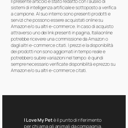
Il presente articolo è stato redatto con l’ausilio di
sistemi di intelligenza artificiale e sottoposto a verifica
a campione. Al suo interno sono presenti prodotti e
servizi che possono essere acquistati online su
Amazon e/o su altri e-commerce. In caso di acquisto
attraverso uno dei link presenti in pagina, Italiaonline
potrebbe ricevere una commissione da Amazon o
dagli altri e-commerce citati. I prezzi e la disponibilità
dei prodotti non sono aggiornati in tempo reale e
potrebbero subire variazioni nel tempo: è quindi
sempre necessario verificate disponibilità e prezzo su
Amazon e/o su altri e-commerce citati.
I Love My Pet
è il punto di riferimento
per chi ama gli animali da compagnia.