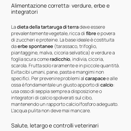
Alimentazione corretta: verdure, erbe e
integratori
La
dieta della tartaruga di terra
deve essere
prevalentemente vegetale, ricca di
fibre
e povera
di zuccheri e proteine. La base ideale è costituita
da
erbe spontanee
(tarassaco, trifoglio,
piantaggine, malva, cicoria selvatica) e verdure a
foglia scura come
radicchio
, indivia, cicoria,
scarola. Frutta solo raramente e in piccole quantità.
Evita cibi umani, pane, pasta e mangimi non
specifici. Per prevenire problemi al
carapace
e alle
ossa è fondamentale un giusto apporto di
calcio
:
usa osso di seppia sempre a disposizione o
integratori di calcio spolverati sul cibo,
mantenendo un rapporto calcio/fosforo adeguato.
L’acqua pulita non deve mai mancare.
Salute, letargo e controlli veterinari