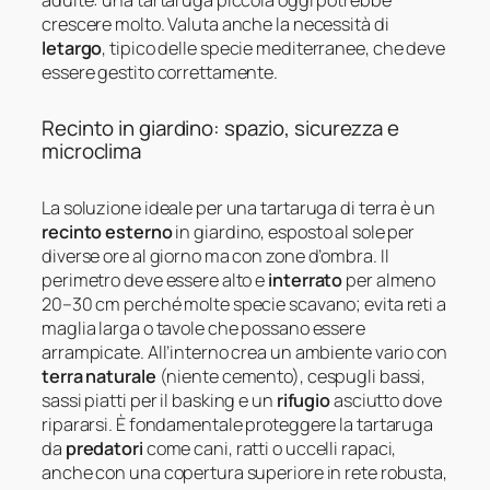
crescere molto. Valuta anche la necessità di
letargo
, tipico delle specie mediterranee, che deve
essere gestito correttamente.
Recinto in giardino: spazio, sicurezza e
microclima
La soluzione ideale per una tartaruga di terra è un
recinto esterno
in giardino, esposto al sole per
diverse ore al giorno ma con zone d’ombra. Il
perimetro deve essere alto e
interrato
per almeno
20–30 cm perché molte specie scavano; evita reti a
maglia larga o tavole che possano essere
arrampicate. All’interno crea un ambiente vario con
terra naturale
(niente cemento), cespugli bassi,
sassi piatti per il basking e un
rifugio
asciutto dove
ripararsi. È fondamentale proteggere la tartaruga
da
predatori
come cani, ratti o uccelli rapaci,
anche con una copertura superiore in rete robusta,