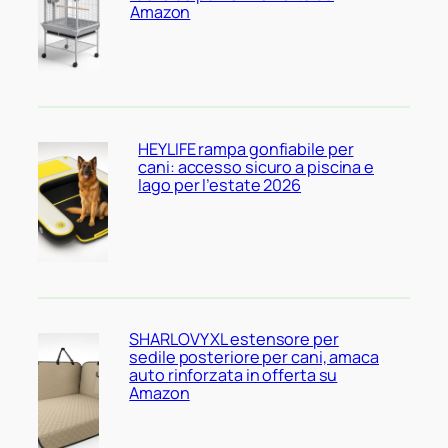
Amazon
HEYLIFE rampa gonfiabile per
cani: accesso sicuro a piscina e
lago per l’estate 2026
SHARLOVY XL estensore per
sedile posteriore per cani, amaca
auto rinforzata in offerta su
Amazon