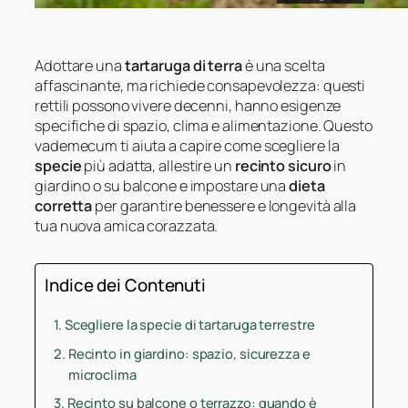
Adottare una
tartaruga di terra
è una scelta
affascinante, ma richiede consapevolezza: questi
rettili possono vivere decenni, hanno esigenze
specifiche di spazio, clima e alimentazione. Questo
vademecum ti aiuta a capire come scegliere la
specie
più adatta, allestire un
recinto sicuro
in
giardino o su balcone e impostare una
dieta
corretta
per garantire benessere e longevità alla
tua nuova amica corazzata.
Indice dei Contenuti
Scegliere la specie di tartaruga terrestre
Recinto in giardino: spazio, sicurezza e
microclima
Recinto su balcone o terrazzo: quando è