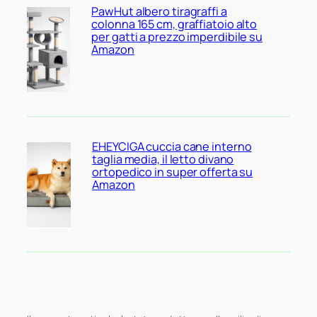
PawHut albero tiragraffi a
colonna 165 cm, graffiatoio alto
per gatti a prezzo imperdibile su
Amazon
EHEYCIGA cuccia cane interno
taglia media, il letto divano
ortopedico in super offerta su
Amazon