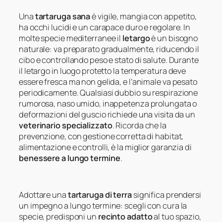
Una
tartaruga sana
è vigile, mangia con appetito,
ha occhi lucidi e un carapace duro e regolare. In
molte specie mediterranee il
letargo
è un bisogno
naturale: va preparato gradualmente, riducendo il
cibo e controllando peso e stato di salute. Durante
il letargo in luogo protetto la temperatura deve
essere fresca ma non gelida, e l’animale va pesato
periodicamente. Qualsiasi dubbio su respirazione
rumorosa, naso umido, inappetenza prolungata o
deformazioni del guscio richiede una visita da un
veterinario specializzato
. Ricorda che la
prevenzione, con gestione corretta di habitat,
alimentazione e controlli, è la miglior garanzia di
benessere a lungo termine
.
Adottare una
tartaruga di terra
significa prendersi
un impegno a lungo termine: scegli con cura la
specie, predisponi un
recinto adatto
al tuo spazio,