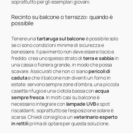
soprattutto per gli esemplari giovani.
Recinto su balcone o terrazzo: quando è
possibile
Tenere una
tartaruga sul balcone
è possibile solo
se ci sono condizioni minime di sicurezza e
benessere. Il pavimento non deve essere liscio e
freddo: crea uno spesso strato di
terra e sabbia
in
una cassa o fioriera grande, in modo che possa
scavare. Assicurati che non ci siano
pericoli di
caduta
e che il balcone non diventi un forno in
estate: servono sempre zone d’ombra, una piccola
casetta rifugio e una ciotola bassa con
acqua
sempre fresca
. In molti casi su balcone è
necessario integrare con
lampade UVB
e spot
riscaldanti, soprattutto se l’esposizione solare è
scarsa. Chiedi consiglio a un
veterinario esperto
in rettili
prima di optare per questa soluzione.