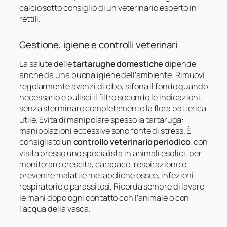
calcio sotto consiglio di un veterinario esperto in
rettili.
Gestione, igiene e controlli veterinari
La salute delle
tartarughe domestiche
dipende
anche da una buona igiene dell’ambiente. Rimuovi
regolarmente avanzi di cibo, sifona il fondo quando
necessario e pulisci il filtro secondo le indicazioni,
senza sterminare completamente la flora batterica
utile. Evita di manipolare spesso la tartaruga:
manipolazioni eccessive sono fonte di stress. È
consigliato un
controllo veterinario periodico
, con
visita presso uno specialista in animali esotici, per
monitorare crescita, carapace, respirazione e
prevenire malattie metaboliche ossee, infezioni
respiratorie e parassitosi. Ricorda sempre di lavare
le mani dopo ogni contatto con l’animale o con
l’acqua della vasca.