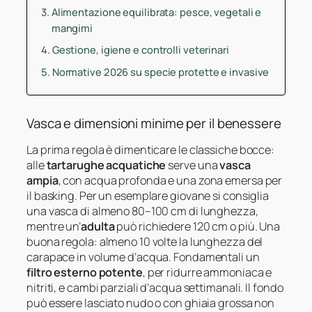
Alimentazione equilibrata: pesce, vegetali e
mangimi
Gestione, igiene e controlli veterinari
Normative 2026 su specie protette e invasive
Vasca e dimensioni minime per il benessere
La prima regola è dimenticare le classiche bocce:
alle
tartarughe acquatiche
serve una
vasca
ampia
, con acqua profonda e una zona emersa per
il basking. Per un esemplare giovane si consiglia
una vasca di almeno 80–100 cm di lunghezza,
mentre un’
adulta
può richiedere 120 cm o più. Una
buona regola: almeno 10 volte la lunghezza del
carapace in volume d’acqua. Fondamentali un
filtro esterno potente
, per ridurre ammoniaca e
nitriti, e cambi parziali d’acqua settimanali. Il fondo
può essere lasciato nudo o con ghiaia grossa non