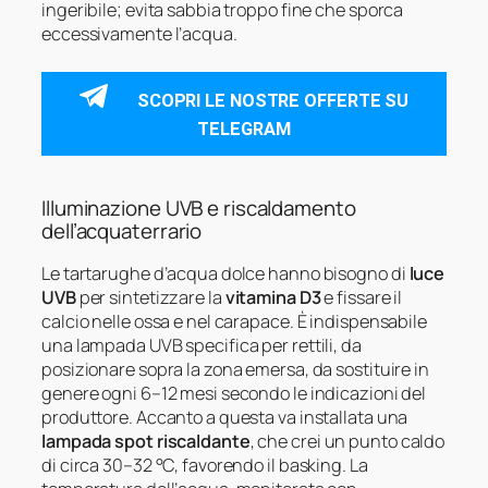
ingeribile; evita sabbia troppo fine che sporca
eccessivamente l’acqua.
SCOPRI LE NOSTRE OFFERTE SU
TELEGRAM
Illuminazione UVB e riscaldamento
dell’acquaterrario
Le tartarughe d’acqua dolce hanno bisogno di
luce
UVB
per sintetizzare la
vitamina D3
e fissare il
calcio nelle ossa e nel carapace. È indispensabile
una lampada UVB specifica per rettili, da
posizionare sopra la zona emersa, da sostituire in
genere ogni 6–12 mesi secondo le indicazioni del
produttore. Accanto a questa va installata una
lampada spot riscaldante
, che crei un punto caldo
di circa 30–32 °C, favorendo il basking. La