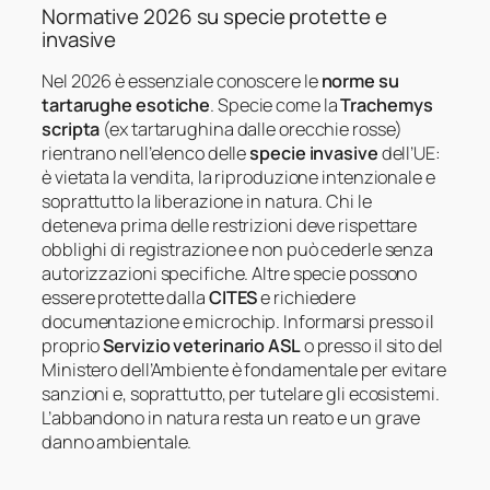
Normative 2026 su specie protette e
invasive
Nel 2026 è essenziale conoscere le
norme su
tartarughe esotiche
. Specie come la
Trachemys
scripta
(ex tartarughina dalle orecchie rosse)
rientrano nell’elenco delle
specie invasive
dell’UE:
è vietata la vendita, la riproduzione intenzionale e
soprattutto la liberazione in natura. Chi le
deteneva prima delle restrizioni deve rispettare
obblighi di registrazione e non può cederle senza
autorizzazioni specifiche. Altre specie possono
essere protette dalla
CITES
e richiedere
documentazione e microchip. Informarsi presso il
proprio
Servizio veterinario ASL
o presso il sito del
Ministero dell’Ambiente è fondamentale per evitare
sanzioni e, soprattutto, per tutelare gli ecosistemi.
L’abbandono in natura resta un reato e un grave
danno ambientale.