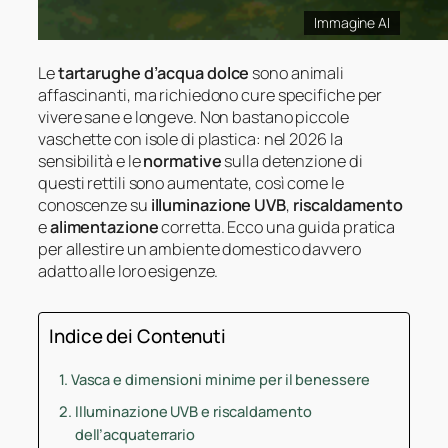
Immagine AI
Le
tartarughe d’acqua dolce
sono animali
affascinanti, ma richiedono cure specifiche per
vivere sane e longeve. Non bastano piccole
vaschette con isole di plastica: nel 2026 la
sensibilità e le
normative
sulla detenzione di
questi rettili sono aumentate, così come le
conoscenze su
illuminazione UVB
,
riscaldamento
e
alimentazione
corretta. Ecco una guida pratica
per allestire un ambiente domestico davvero
adatto alle loro esigenze.
Indice dei Contenuti
Vasca e dimensioni minime per il benessere
Illuminazione UVB e riscaldamento
dell’acquaterrario