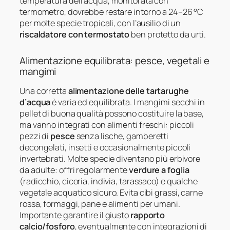
temperatura dell’acqua, monitorata con
termometro, dovrebbe restare intorno a 24–26 °C
per molte specie tropicali, con l’ausilio di un
riscaldatore con termostato
ben protetto da urti.
Alimentazione equilibrata: pesce, vegetali e
mangimi
Una corretta
alimentazione delle tartarughe
d’acqua
è varia ed equilibrata. I mangimi secchi in
pellet di buona qualità possono costituire la base,
ma vanno integrati con alimenti freschi: piccoli
pezzi di
pesce
senza lische, gamberetti
decongelati, insetti e occasionalmente piccoli
invertebrati. Molte specie diventano più erbivore
da adulte: offri regolarmente
verdure a foglia
(radicchio, cicoria, indivia, tarassaco) e qualche
vegetale acquatico sicuro. Evita cibi grassi, carne
rossa, formaggi, pane e alimenti per umani.
Importante garantire il giusto
rapporto
calcio/fosforo
, eventualmente con integrazioni di