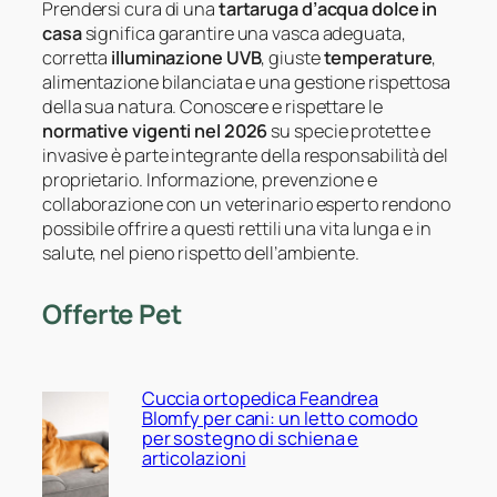
Prendersi cura di una
tartaruga d’acqua dolce in
casa
significa garantire una vasca adeguata,
corretta
illuminazione UVB
, giuste
temperature
,
alimentazione bilanciata e una gestione rispettosa
della sua natura. Conoscere e rispettare le
normative vigenti nel 2026
su specie protette e
invasive è parte integrante della responsabilità del
proprietario. Informazione, prevenzione e
collaborazione con un veterinario esperto rendono
possibile offrire a questi rettili una vita lunga e in
salute, nel pieno rispetto dell’ambiente.
Offerte Pet
Cuccia ortopedica Feandrea
Blomfy per cani: un letto comodo
per sostegno di schiena e
articolazioni