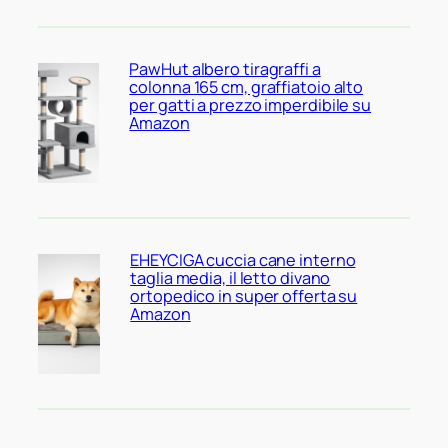
PawHut albero tiragraffi a
colonna 165 cm, graffiatoio alto
per gatti a prezzo imperdibile su
Amazon
EHEYCIGA cuccia cane interno
taglia media, il letto divano
ortopedico in super offerta su
Amazon