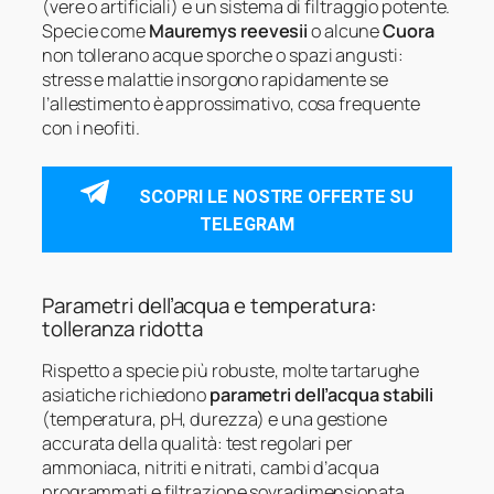
(vere o artificiali) e un sistema di filtraggio potente.
Specie come
Mauremys reevesii
o alcune
Cuora
non tollerano acque sporche o spazi angusti:
stress e malattie insorgono rapidamente se
l’allestimento è approssimativo, cosa frequente
con i neofiti.
SCOPRI LE NOSTRE OFFERTE SU
TELEGRAM
Parametri dell’acqua e temperatura:
tolleranza ridotta
Rispetto a specie più robuste, molte tartarughe
asiatiche richiedono
parametri dell’acqua stabili
(temperatura, pH, durezza) e una gestione
accurata della qualità: test regolari per
ammoniaca, nitriti e nitrati, cambi d’acqua
programmati e filtrazione sovradimensionata.