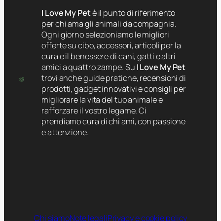
I Love My Pet
è il punto di riferimento
per chi ama gli animali da compagnia.
Ogni giorno selezioniamo le migliori
offerte su cibo, accessori, articoli per la
cura e il benessere di cani, gatti e altri
amici a quattro zampe. Su
I Love My Pet
trovi anche guide pratiche, recensioni di
prodotti, gadget innovativi e consigli per
migliorare la vita del tuo animale e
rafforzare il vostro legame. Ci
prendiamo cura di chi ami, con passione
e attenzione.
Chi siamo
Note legali
Privacy e cookie policy