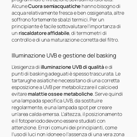
Alcune
Cuora semiacquatiche
hanno bisogno di
acqua relativamente fresca e ben ossigenata, altre
soffrono fortemente sbalzi termici. Per un
principiante è facile sottovalutare l’importanza di
un
riscaldatore affidabile
, di termometri di
controllo e di una maturazione corretta del filtro.
Illuminazione UVB e gestione del basking
L’esigenza di
illuminazione UVB di qualità
e di
punti di basking adeguati è spesso trascurata. Le
tartarughe asiatiche necessitano di una corretta
esposizione a UVB per metabolizzare il calcio ed
evitare
malattie ossee metaboliche
. Serve quindi
una lampada specifica UVB, da sostituire
regolarmente, e una lampada spot per creare
un’area calda emersa. L’altezza, il posizionamento
e il fotoperiodo devono essere studiati con
attenzione. Errori comuni dei principianti, come
l’uso di luci non idonee o l’assenza di una vera zona