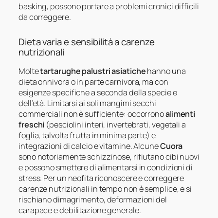
basking, possono portare a problemi cronici difficili
da correggere.
Dieta varia e sensibilità a carenze
nutrizionali
Molte
tartarughe palustri asiatiche
hanno una
dieta onnivora o in parte carnivora, ma con
esigenze specifiche a seconda della specie e
dell’età. Limitarsi ai soli mangimi secchi
commerciali non è sufficiente: occorrono
alimenti
freschi
(pesciolini interi, invertebrati, vegetali a
foglia, talvolta frutta in minima parte) e
integrazioni di calcio e vitamine. Alcune
Cuora
sono notoriamente schizzinose, rifiutano cibi nuovi
e possono smettere di alimentarsi in condizioni di
stress. Per un neofita riconoscere e correggere
carenze nutrizionali in tempo non è semplice, e si
rischiano dimagrimento, deformazioni del
carapace e debilitazione generale.