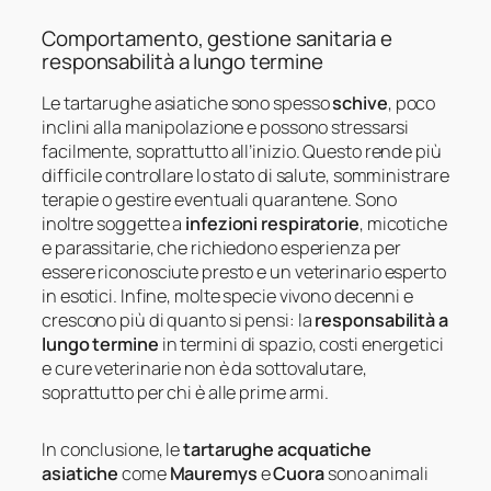
Comportamento, gestione sanitaria e
responsabilità a lungo termine
Le tartarughe asiatiche sono spesso
schive
, poco
inclini alla manipolazione e possono stressarsi
facilmente, soprattutto all’inizio. Questo rende più
difficile controllare lo stato di salute, somministrare
terapie o gestire eventuali quarantene. Sono
inoltre soggette a
infezioni respiratorie
, micotiche
e parassitarie, che richiedono esperienza per
essere riconosciute presto e un veterinario esperto
in esotici. Infine, molte specie vivono decenni e
crescono più di quanto si pensi: la
responsabilità a
lungo termine
in termini di spazio, costi energetici
e cure veterinarie non è da sottovalutare,
soprattutto per chi è alle prime armi.
In conclusione, le
tartarughe acquatiche
asiatiche
come
Mauremys
e
Cuora
sono animali