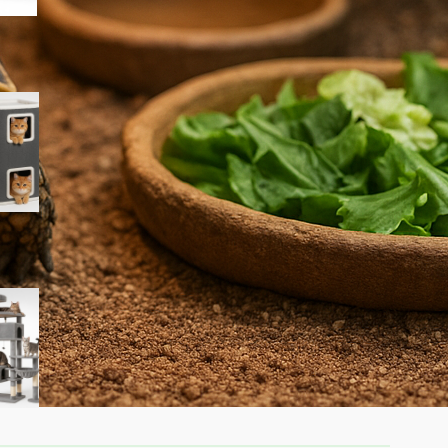
PawHut torre per gatti a 4
livelli: tiragraffi compatto per
arricchire anche i piccoli
appartamenti
Tiragraffi Globlazer XXL da 213
cm, la torre extra alta per gatti
grandi in forte sconto su
Amazon