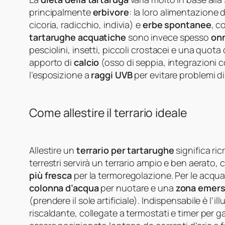
principalmente
erbivore
: la loro alimentazione 
cicoria, radicchio, indivia) e
erbe spontanee
, c
tartarughe acquatiche
sono invece spesso
on
pesciolini, insetti, piccoli crostacei e una quota d
apporto di
calcio
(osso di seppia, integrazioni con
l’esposizione a
raggi UVB
per evitare problemi di
Come allestire il terrario ideale
Allestire un
terrario per tartarughe
significa ric
terrestri servirà un terrario ampio e ben aerato,
più fresca
per la termoregolazione. Per le acqu
colonna d’acqua
per nuotare e una
zona emer
(prendere il sole artificiale). Indispensabile è l’
riscaldante, collegate a termostati e timer per ga