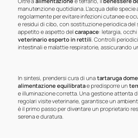
Oltre a
alimentazione
e terrario, il
benessere de
manutenzione quotidiana. L’acqua delle specie a
regolarmente per evitare infezioni cutanee e ocular
e residui di cibo, con sostituzione periodica d
appetito e aspetto del
carapace
: letargia, occh
veterinario esperto in rettili
. Controlli periodi
intestinali e malattie respiratorie, assicurando 
In sintesi, prendersi cura di una
tartaruga dome
alimentazione equilibrata
e predisporre un
ter
e illuminazione corretta. Una gestione attenta d
regolari visite veterinarie, garantisce un ambien
è il primo passo per diventare un proprietario re
serena e duratura.