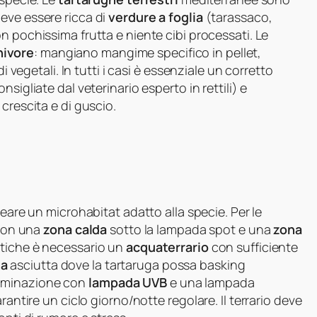
deve essere ricca di
verdure a foglia
(tarassaco,
on pochissima frutta e niente cibi processati. Le
nivore
: mangiano mangime specifico in pellet,
i vegetali. In tutti i casi è essenziale un corretto
sigliate dal veterinario esperto in rettili) e
 crescita e di guscio.
reare un microhabitat adatto alla specie. Per le
 con una
zona calda
sotto la lampada spot e una
zona
atiche è necessario un
acquaterrario
con sufficiente
sa
asciutta dove la tartaruga possa basking
illuminazione con
lampada UVB
e una lampada
rantire un ciclo giorno/notte regolare. Il terrario deve