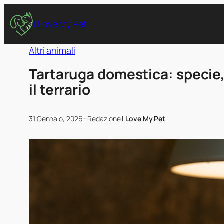
I Love My Pet
Altri animali
Tartaruga domestica: specie,
il terrario
–
31 Gennaio, 2026
Redazione
I Love My Pet