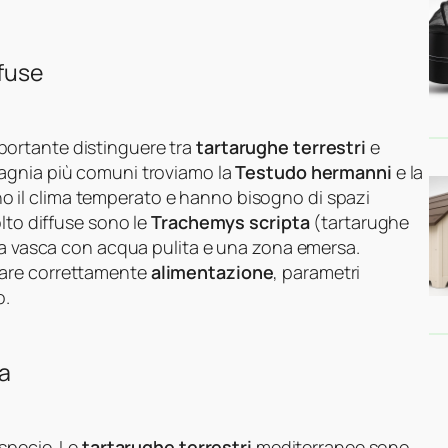
ffuse
portante distinguere tra
tartarughe terrestri
e
mpagnia più comuni troviamo la
Testudo hermanni
e la
o il clima temperato e hanno bisogno di spazi
lto diffuse sono le
Trachemys scripta
(tartarughe
una vasca con acqua pulita e una zona emersa.
tare correttamente
alimentazione
, parametri
o.
ga
 specie. Le
tartarughe terrestri
mediterranee sono