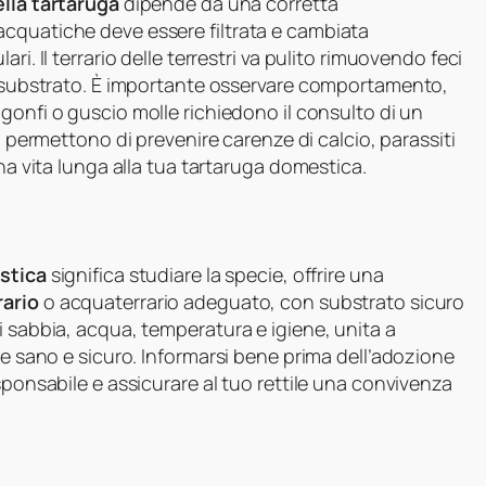
lla tartaruga
dipende da una corretta
cquatiche deve essere filtrata e cambiata
i. Il terrario delle terrestri va pulito rimuovendo feci
el substrato. È importante osservare comportamento,
i gonfi o guscio molle richiedono il consulto di un
ci permettono di prevenire carenze di calcio, parassiti
una vita lunga alla tua tartaruga domestica.
stica
significa studiare la specie, offrire una
rario
o acquaterrario adeguato, con substrato sicuro
i sabbia, acqua, temperatura e igiene, unita a
te sano e sicuro. Informarsi bene prima dell’adozione
sponsabile e assicurare al tuo rettile una convivenza