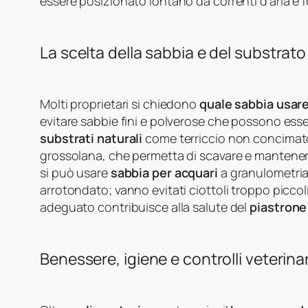
essere posizionato lontano da correnti d’aria e f
La scelta della sabbia e del substrato
Molti proprietari si chiedono
quale sabbia usar
evitare sabbie fini e polverose che possono essere 
substrati naturali
come terriccio non concimato,
grossolana, che permetta di scavare e mantenere
si può usare
sabbia per acquari
a granulometria 
arrotondato; vanno evitati ciottoli troppo picco
adeguato contribuisce alla salute del
piastrone
Benessere, igiene e controlli veterinar