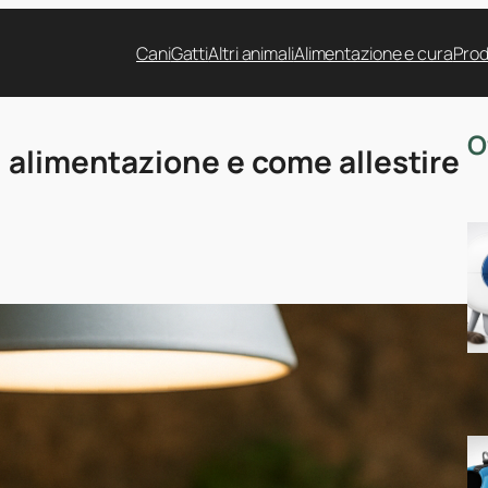
Cani
Gatti
Altri animali
Alimentazione e cura
Prod
O
 alimentazione e come allestire