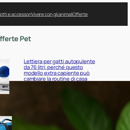
otti e accessori
Vivere con gli animali
Offerte
fferte Pet
Lettiera per gatti autopulente
da 76 litri: perché questo
modello extra capiente può
cambiare la routine di casa
Giubbotto di salvataggio
CITÉTOILE per cani XS:
sicurezza in acqua per