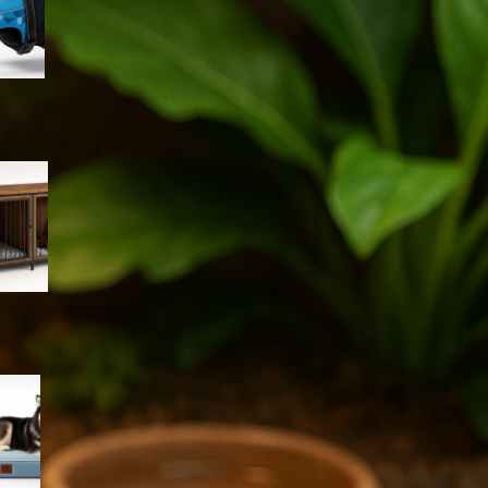
cuccioli e taglie toy
Kennel tavolo XXL in legno e
metallo: la gabbia per cani
che diventa mobile da salotto
Cuccia EHEYCIGA XXL per cani
grandi: letto ortopedico da
interno pensato per
articolazioni delicate