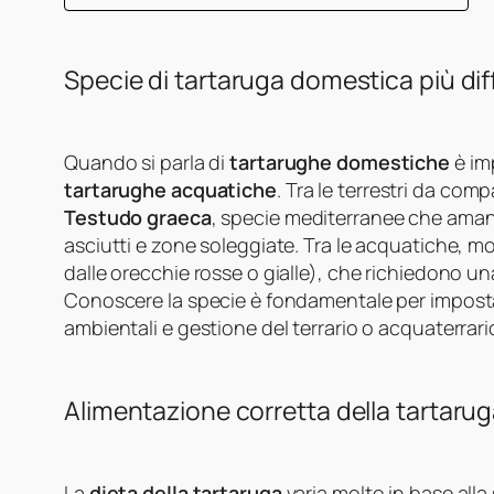
Specie di tartaruga domestica più di
Quando si parla di
tartarughe domestiche
è im
tartarughe acquatiche
. Tra le terrestri da co
Testudo graeca
, specie mediterranee che aman
asciutti e zone soleggiate. Tra le acquatiche, mo
dalle orecchie rosse o gialle), che richiedono 
Conoscere la specie è fondamentale per impos
ambientali e gestione del terrario o acquaterrari
Alimentazione corretta della tartaru
La
dieta della tartaruga
varia molto in base alla