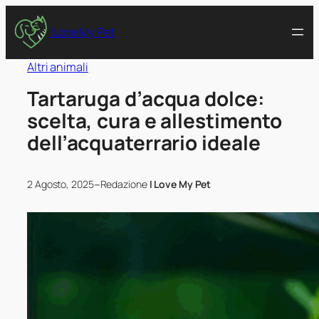
I Love My Pet
Altri animali
Tartaruga d’acqua dolce:
scelta, cura e allestimento
dell’acquaterrario ideale
–
2 Agosto, 2025
Redazione
I Love My Pet