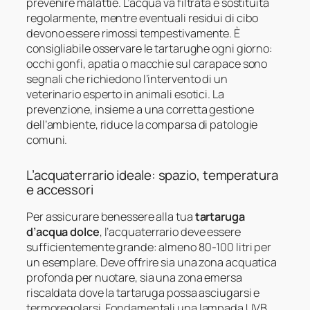
prevenire malattie. L’acqua va filtrata e sostituita
regolarmente, mentre eventuali residui di cibo
devono essere rimossi tempestivamente. È
consigliabile osservare le tartarughe ogni giorno:
occhi gonfi, apatia o macchie sul carapace sono
segnali che richiedono l’intervento di un
veterinario esperto in animali esotici. La
prevenzione, insieme a una corretta gestione
dell’ambiente, riduce la comparsa di patologie
comuni.
L’acquaterrario ideale: spazio, temperatura
e accessori
Per assicurare benessere alla tua
tartaruga
d’acqua dolce
, l’acquaterrario deve essere
sufficientemente grande: almeno 80-100 litri per
un esemplare. Deve offrire sia una zona acquatica
profonda per nuotare, sia una zona emersa
riscaldata dove la tartaruga possa asciugarsi e
termoregolarsi. Fondamentali una lampada UVB,