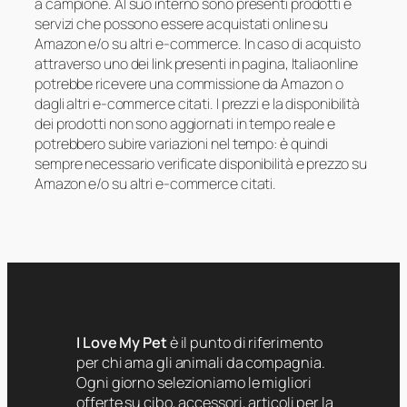
a campione. Al suo interno sono presenti prodotti e
servizi che possono essere acquistati online su
Amazon e/o su altri e-commerce. In caso di acquisto
attraverso uno dei link presenti in pagina, Italiaonline
potrebbe ricevere una commissione da Amazon o
dagli altri e-commerce citati. I prezzi e la disponibilità
dei prodotti non sono aggiornati in tempo reale e
potrebbero subire variazioni nel tempo: è quindi
sempre necessario verificate disponibilità e prezzo su
Amazon e/o su altri e-commerce citati.
I Love My Pet
è il punto di riferimento
per chi ama gli animali da compagnia.
Ogni giorno selezioniamo le migliori
offerte su cibo, accessori, articoli per la