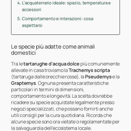
L’acquaterrario ideale: spazio, temperatura e
accessori
Comportamento e interazioni: cosa
aspettarsi
Le specie più adatte come animali
domestici
Tra le
tartarughe d’acqua dolce
più comunemente
allevate in casa troviamo la
Trachemys scripta
(tartaruga dalle orecchie rosse), la
Pseudemys
e la
Graptemys
. Ognuna presenta caratteristiche
particolari in termini di dimensioni,
comportamento e longevità. La scelta dovrebbe
ricadere su specie acquistate legalmente presso
negozi specializzati, che possano fornirti anche
utili consigli per la cura quotidiana. Ricorda che
alcune specie sono ora vietate o regolamentate per
la salvaguardia dell’ecosistema locale.