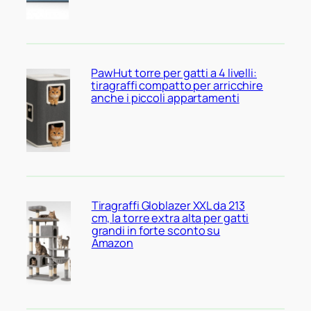
PawHut torre per gatti a 4 livelli:
tiragraffi compatto per arricchire
anche i piccoli appartamenti
Tiragraffi Globlazer XXL da 213
cm, la torre extra alta per gatti
grandi in forte sconto su
Amazon