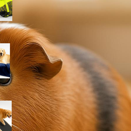
lago e piscina
Coperta impermeabile
Dreamzie per cani e gatti:
proteggere divano e letto con
un telo morbido e lavabile
Rampa iPetba per cani grandi:
accesso sicuro a letto e
divano senza stress per le
articolazioni