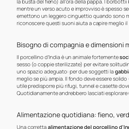
la busta del fieno) all’ora della pappa. I borbott
mentre un verso acuto e improvviso è spesso segno
emettono un leggero cinguettio quando sono molt
riconoscere questi suoni aiuta a capire meglio il
Bisogno di compagnia e dimensioni m
Il porcellino d’India è un animale fortemente
soc
sesso (o coppie sterilizzate) per evitare solitudi
uno spazio adeguato: per due soggetti la
gabbi
meglio se più ampia. Il fondo deve essere solido 
utile predisporre più rifugi, tunnel e casette dov
Quotidianamente andrebbero lasciati esplorare u
Alimentazione quotidiana: fieno, ver
Una corretta
alimentazione del porcellino d’In