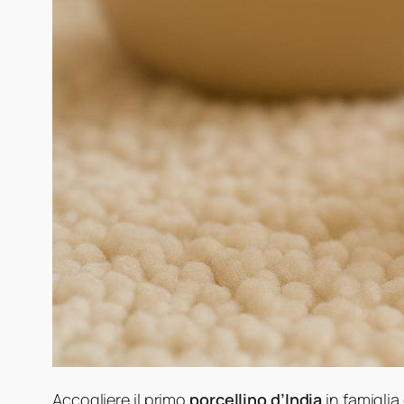
Accogliere il primo
porcellino d’India
in famiglia