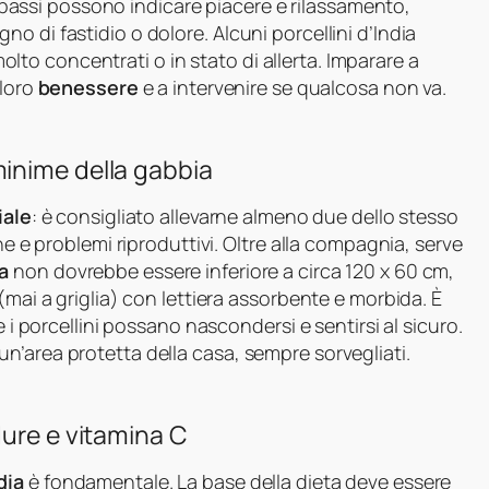
ii bassi possono indicare piacere e rilassamento,
 di fastidio o dolore. Alcuni porcellini d’India
o concentrati o in stato di allerta. Imparare a
 loro
benessere
e a intervenire se qualcosa non va.
inime della gabbia
iale
: è consigliato allevarne almeno due dello stesso
ne e problemi riproduttivi. Oltre alla compagnia, serve
a
non dovrebbe essere inferiore a circa 120 x 60 cm,
(mai a griglia) con lettiera assorbente e morbida. È
e i porcellini possano nascondersi e sentirsi al sicuro.
n’area protetta della casa, sempre sorvegliati.
dure e vitamina C
dia
è fondamentale. La base della dieta deve essere