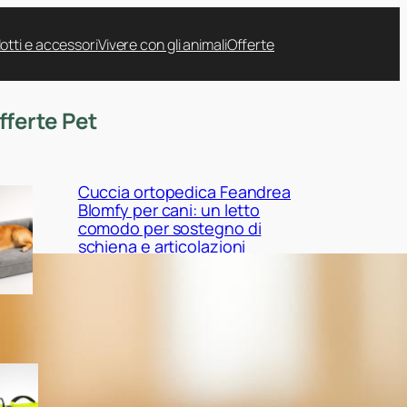
otti e accessori
Vivere con gli animali
Offerte
fferte Pet
Cuccia ortopedica Feandrea
Blomfy per cani: un letto
comodo per sostegno di
schiena e articolazioni
Giubbotto di salvataggio
Queenmore per cani:
sicurezza in acqua tra mare,