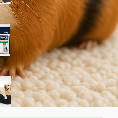
Advance Veterinary Diets
Urinary Low Purine per cani:
quando può aiutare davvero i
problemi urinari
KSIIA cuscino XL per cani
taglia grande: materassino
morbido e lavabile ideale per
l’interno