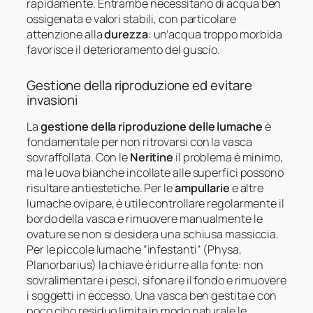
rapidamente. Entrambe necessitano di acqua ben
ossigenata e valori stabili, con particolare
attenzione alla
durezza
: un’acqua troppo morbida
favorisce il deterioramento del guscio.
Gestione della riproduzione ed evitare
invasioni
La
gestione della riproduzione delle lumache
è
fondamentale per non ritrovarsi con la vasca
sovraffollata. Con le
Neritine
il problema è minimo,
ma le uova bianche incollate alle superfici possono
risultare antiestetiche. Per le
ampullarie
e altre
lumache ovipare, è utile controllare regolarmente il
bordo della vasca e rimuovere manualmente le
ovature se non si desidera una schiusa massiccia.
Per le piccole lumache “infestanti” (Physa,
Planorbarius) la chiave è ridurre alla fonte: non
sovralimentare i pesci, sifonare il fondo e rimuovere
i soggetti in eccesso. Una vasca ben gestita e con
poco cibo residuo limita in modo naturale le