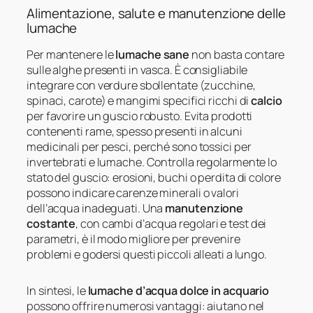
Alimentazione, salute e manutenzione delle
lumache
Per mantenere le
lumache sane
non basta contare
sulle alghe presenti in vasca. È consigliabile
integrare con verdure sbollentate (zucchine,
spinaci, carote) e mangimi specifici ricchi di
calcio
per favorire un guscio robusto. Evita prodotti
contenenti rame, spesso presenti in alcuni
medicinali per pesci, perché sono tossici per
invertebrati e lumache. Controlla regolarmente lo
stato del guscio: erosioni, buchi o perdita di colore
possono indicare carenze minerali o valori
dell’acqua inadeguati. Una
manutenzione
costante
, con cambi d’acqua regolari e test dei
parametri, è il modo migliore per prevenire
problemi e godersi questi piccoli alleati a lungo.
In sintesi, le
lumache d’acqua dolce in acquario
possono offrire numerosi vantaggi: aiutano nel