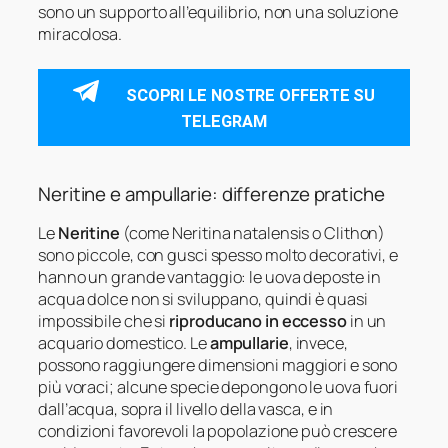
sono un supporto all’equilibrio, non una soluzione
miracolosa.
SCOPRI LE NOSTRE OFFERTE SU
TELEGRAM
Neritine e ampullarie: differenze pratiche
Le
Neritine
(come Neritina natalensis o Clithon)
sono piccole, con gusci spesso molto decorativi, e
hanno un grande vantaggio: le uova deposte in
acqua dolce non si sviluppano, quindi è quasi
impossibile che si
riproducano in eccesso
in un
acquario domestico. Le
ampullarie
, invece,
possono raggiungere dimensioni maggiori e sono
più voraci; alcune specie depongono le uova fuori
dall’acqua, sopra il livello della vasca, e in
condizioni favorevoli la popolazione può crescere