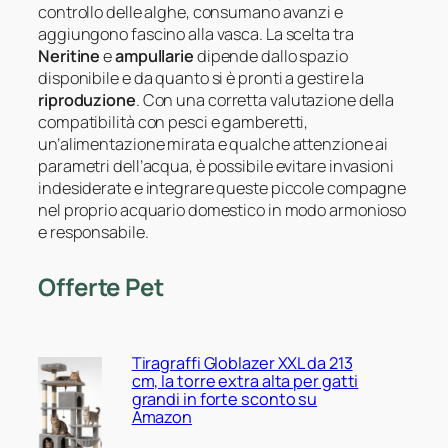
controllo delle alghe, consumano avanzi e
aggiungono fascino alla vasca. La scelta tra
Neritine
e
ampullarie
dipende dallo spazio
disponibile e da quanto si è pronti a gestire la
riproduzione
. Con una corretta valutazione della
compatibilità con pesci e gamberetti,
un’alimentazione mirata e qualche attenzione ai
parametri dell’acqua, è possibile evitare invasioni
indesiderate e integrare queste piccole compagne
nel proprio acquario domestico in modo armonioso
e responsabile.
Offerte Pet
Tiragraffi Globlazer XXL da 213
cm, la torre extra alta per gatti
grandi in forte sconto su
Amazon