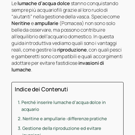
Le
lumache d’acqua dolce
stanno conquistando
sempre più acquariofili grazie al loro ruolo di
“aiutanti” nella gestione della vasca. Specie come
Neritine
e
ampullarie
(Pomacea) non sono solo
belle da osservare, ma possono contribuire
all’equilibrio dell’acquario domestico. In questa
guida introduttiva vediamo quali sono i vantaggi
reali, come gestire la
riproduzione
, con quali pesci
e gamberetti sono compatibili e quali accorgimenti
adottare per evitare fastidiose
invasioni di
lumache
.
Indice dei Contenuti
Perché inserire lumache d’acqua dolce in
acquario
Neritine e ampullarie: differenze pratiche
Gestione della riproduzione ed evitare
invasioni