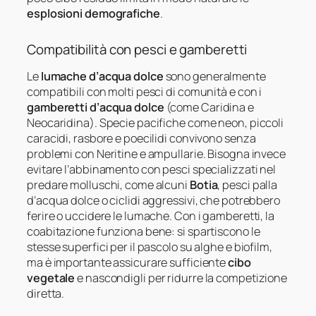
esplosioni demografiche
.
Compatibilità con pesci e gamberetti
Le
lumache d’acqua dolce
sono generalmente
compatibili con molti pesci di comunità e con i
gamberetti d’acqua dolce
(come Caridina e
Neocaridina). Specie pacifiche come neon, piccoli
caracidi, rasbore e poecilidi convivono senza
problemi con Neritine e ampullarie. Bisogna invece
evitare l’abbinamento con pesci specializzati nel
predare molluschi, come alcuni
Botia
, pesci palla
d’acqua dolce o ciclidi aggressivi, che potrebbero
ferire o uccidere le lumache. Con i gamberetti, la
coabitazione funziona bene: si spartiscono le
stesse superfici per il pascolo su alghe e biofilm,
ma è importante assicurare sufficiente
cibo
vegetale
e nascondigli per ridurre la competizione
diretta.