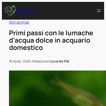
I Love My Pet
Altri animali
Primi passi con le lumache
d’acqua dolce in acquario
domestico
–
18 Aprile, 2026
Redazione
I Love My Pet