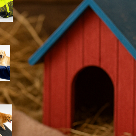
lago e piscina
Coperta impermeabile
Dreamzie per cani e gatti:
proteggere divano e letto con
un telo morbido e lavabile
Rampa iPetba per cani grandi:
accesso sicuro a letto e
divano senza stress per le
articolazioni