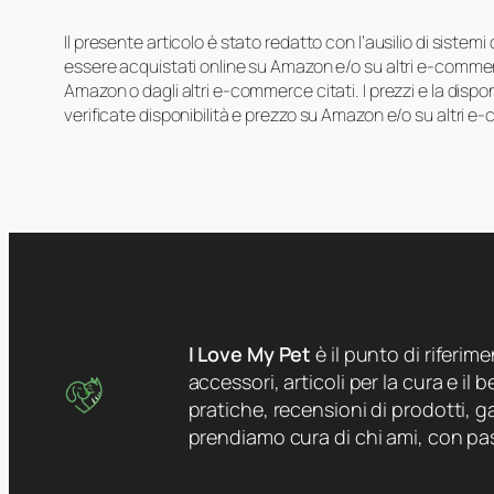
Il presente articolo è stato redatto con l’ausilio di sistem
essere acquistati online su Amazon e/o su altri e-commerc
Amazon o dagli altri e-commerce citati. I prezzi e la disp
verificate disponibilità e prezzo su Amazon e/o su altri e
I Love My Pet
è il punto di riferim
accessori, articoli per la cura e il
pratiche, recensioni di prodotti, ga
prendiamo cura di chi ami, con pa