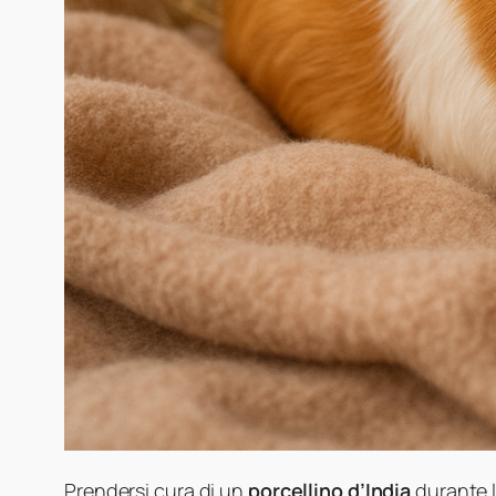
Prendersi cura di un
porcellino d’India
durante l