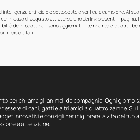
i di intelligenza artificiale e sottoposto a verifica a campione. Al 
e. In caso di acquisto attraverso uno dei link presenti in pagina,
onibilità dei prodotti non sono aggiornati in tempo reale e potrebb
-commerce citati.
ento per chi ama gli animali da compagnia. Ogni giorno se
 benessere di cani, gatti e altri amici a quattro zampe. Su
I
dget innovativi e consigli per migliorare la vita del tuo a
ssione e attenzione.