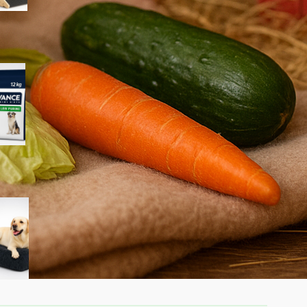
Advance Veterinary Diets
Urinary Low Purine per cani:
quando può aiutare davvero i
problemi urinari
KSIIA cuscino XL per cani
taglia grande: materassino
morbido e lavabile ideale per
l’interno