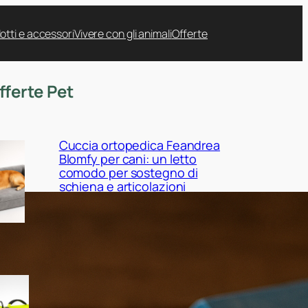
otti e accessori
Vivere con gli animali
Offerte
fferte Pet
Cuccia ortopedica Feandrea
Blomfy per cani: un letto
comodo per sostegno di
schiena e articolazioni
Giubbotto di salvataggio
Queenmore per cani:
sicurezza in acqua tra mare,