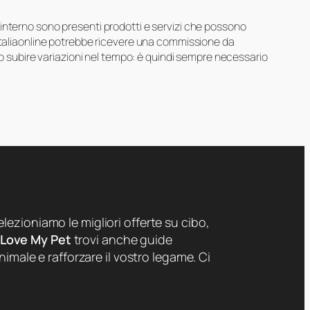
suo interno sono presenti prodotti e servizi che possono
 Italiaonline potrebbe ricevere una commissione da
ero subire variazioni nel tempo: è quindi sempre necessario
lezioniamo le migliori offerte su cibo,
 Love My Pet
trovi anche guide
nimale e rafforzare il vostro legame. Ci