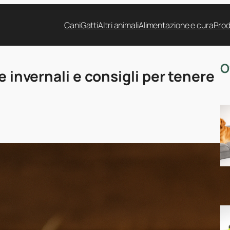
Cani
Gatti
Altri animali
Alimentazione e cura
Prod
O
e invernali e consigli per tenere