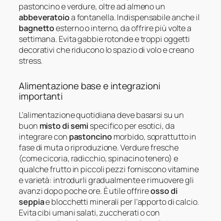
pastoncino e verdure, oltre ad almeno un
abbeveratoio
a fontanella. Indispensabile anche il
bagnetto
esterno o interno, da offrire più volte a
settimana. Evita gabbie rotonde e troppi oggetti
decorativi che riducono lo spazio di volo e creano
stress.
Alimentazione base e integrazioni
importanti
L’alimentazione quotidiana deve basarsi su un
buon
misto di semi
specifico per esotici, da
integrare con
pastoncino
morbido, soprattutto in
fase di muta o riproduzione. Verdure fresche
(come cicoria, radicchio, spinacino tenero) e
qualche frutto in piccoli pezzi forniscono vitamine
e varietà: introdurli gradualmente e rimuovere gli
avanzi dopo poche ore. È utile offrire
osso di
seppia
e blocchetti minerali per l’apporto di calcio.
Evita cibi umani salati, zuccherati o con