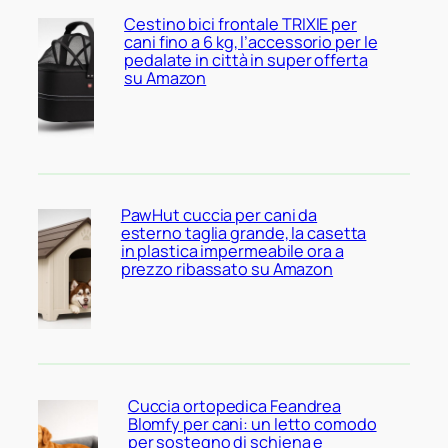
Cestino bici frontale TRIXIE per
cani fino a 6 kg, l’accessorio per le
pedalate in città in super offerta
su Amazon
PawHut cuccia per cani da
esterno taglia grande, la casetta
in plastica impermeabile ora a
prezzo ribassato su Amazon
Cuccia ortopedica Feandrea
Blomfy per cani: un letto comodo
per sostegno di schiena e