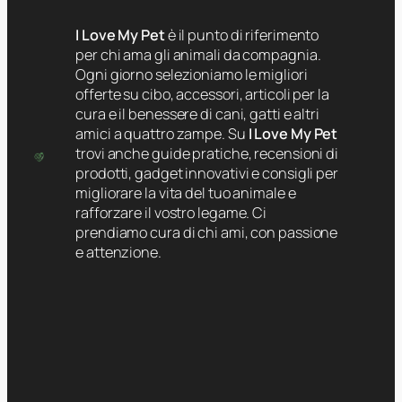
I Love My Pet
è il punto di riferimento
per chi ama gli animali da compagnia.
Ogni giorno selezioniamo le migliori
offerte su cibo, accessori, articoli per la
cura e il benessere di cani, gatti e altri
amici a quattro zampe. Su
I Love My Pet
trovi anche guide pratiche, recensioni di
prodotti, gadget innovativi e consigli per
migliorare la vita del tuo animale e
rafforzare il vostro legame. Ci
prendiamo cura di chi ami, con passione
e attenzione.