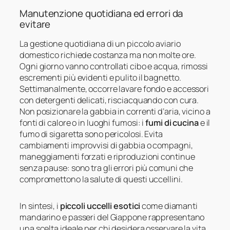
Manutenzione quotidiana ed errori da
evitare
La gestione quotidiana di un piccolo aviario
domestico richiede costanza ma non molte ore.
Ogni giorno vanno controllati cibo e acqua, rimossi
escrementi più evidenti e pulito il bagnetto.
Settimanalmente, occorre lavare fondo e accessori
con detergenti delicati, risciacquando con cura.
Non posizionare la gabbia in correnti d’aria, vicino a
fonti di calore o in luoghi fumosi: i
fumi di cucina
e il
fumo di sigaretta sono pericolosi. Evita
cambiamenti improvvisi di gabbia o compagni,
maneggiamenti forzati e riproduzioni continue
senza pause: sono tra gli errori più comuni che
compromettono la salute di questi uccellini.
In sintesi, i
piccoli uccelli esotici
come diamanti
mandarino e passeri del Giappone rappresentano
una scelta ideale per chi desidera osservare la vita