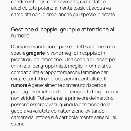
condimenti, così come avocado, cioccolato e
alcolici, tutti potenzialmente tossici. L’acqua va
cambiata ogni giorno, anche più spesso in estate.
Gestione di coppie, gruppi e attenzione al
rumore
Diamanti mandarino e passeri del Giappone sono
specie
gregarie
: vivono meglio in coppia o in
piccoli gruppi omogenei. Una coppia è l’ideale per
chi inizia; per gruppi misti, meglio informarsi su
compatibilità e rapporto maschi/femmine per
evitare conflitti o riproduzioni incontrollate. Il
rumore
è generalmente contenuto rispetto ai
pappagalli: emettono trilli e cinguettii frequenti ma
non striduli. Tuttavia, nelle prime ore del mattino
possono essere vivaci, quindi la posizione della
gabbia va valutata con attenzione, evitando
camere da letto se si è particolarmente sensibili ai
suoni.